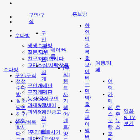
홍보방
구인/구
직
한
인
구
수다방
업
인
소
생생수다방
게
쉐어/벼
록
질문/답변
시
룩
홍
친구/여행합시다
판
여행/카
보/
교민소식/사람찾음
구
[주
수다방
페
이
직
의]
구인/구직
벤
게
생생
랜
여
트
구인게시판
시
수다
트
행
민
구직게시판
판
방
사
카
박/
농장/공장구인
농
질문/
기
페
홈
과제&에세이
장/
답변
쉐
레
호
스
영화
과외&개인광고
공
친구/
어/
스
주
테
& TV
장
여행
렌
토
뉴
쉐어/벼룩
보기
이
구
합시
트/
랑
스
멜
인
[주의]랜트사기
다
양
호
번
과
쉐어/렌트/양도