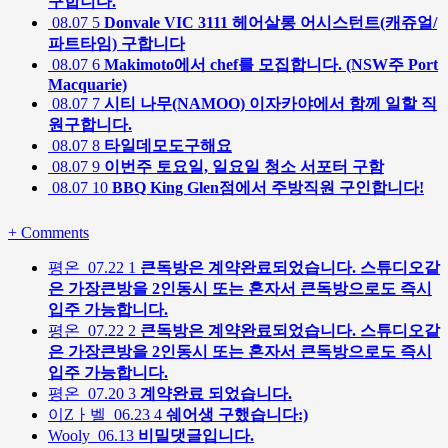
구합니다.
08.07
5
Donvale VIC 3111 헤어살롱 어시스턴트(캐쥬얼/
파트타임) 구합니다
08.07
6
Makimoto에서 chef를 모집합니다. (NSW주 Port
Macquarie)
08.07
7
시티 나무(NAMOO) 이자카야에서 함께 일할 직
원구합니다.
08.07
8
타일데모도구해요
08.07
9
이번주 토요일, 일요일 청소 서포터 구함
08.07
10
BBQ King Glen점에서 주방직원 구인합니다!
+
Comments
평온
07.22
1
큰독방은 계약완료되었습니다. 스튜디오같
은 가장큰방을 2인동시 또는 혼자서 큰독방으로도 즉시
입주 가능합니다.
평온
07.22
2
큰독방은 계약완료되었습니다. 스튜디오같
은 가장큰방을 2인동시 또는 혼자서 큰독방으로도 즉시
입주 가능합니다.
평온
07.20
3
계약완료 되었습니다.
이Zㅏ벨
06.23
4
쉐어생 구했습니다:)
Wooly
06.13
비밀댓글입니다.