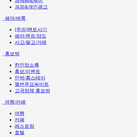
과제&에세이
과외&개인광고
쉐어/벼룩
[주의]랜트사기
쉐어/렌트/양도
사고/팔고/거래
홍보방
한인업소록
홍보/이벤트
민박/홈스테이
멜번주요싸이트
고국업체 홍보방
여행/카페
여행
카페
레스토랑
호텔