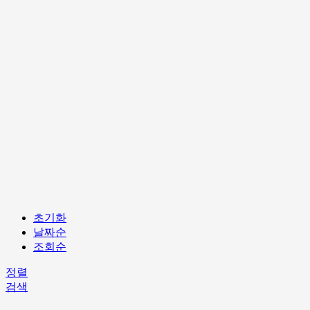
초기화
날짜순
조회순
정렬
검색