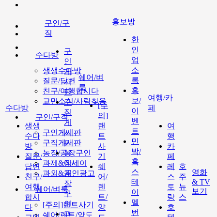
홍보방
구인/구
직
한
인
구
수다방
업
인
소
생생수다방
게
쉐어/벼
록
질문/답변
시
룩
홍
친구/여행합시다
판
여행/카
보/
교민소식/사람찾음
구
[주
수다방
페
이
직
의]
구인/구직
벤
게
생생
랜
여
트
구인게시판
시
수다
트
행
민
구직게시판
판
방
사
카
박/
농장/공장구인
농
질문/
기
페
홈
과제&에세이
장/
답변
쉐
레
호
스
영화
과외&개인광고
공
친구/
어/
스
주
테
& TV
장
여행
렌
토
뉴
쉐어/벼룩
보기
이
구
합시
트/
랑
스
멜
인
[주의]랜트사기
다
양
호
번
과
쉐어/렌트/양도