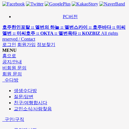
PC버전
호주한인포탈 :: 멜번의 하늘 :: 멜번스카이 :: 호주바다 :: 미씨
멜번 :: 미씨호주 :: OKTA :: 멜번옥타 :: KOZBIZ
All rights
reserved / Contact
로그인
회원가입
정보찾기
MENU
홈으로
공지/안내
비회원 문의
회원 문의
수다방
생생수다방
질문/답변
친구/여행합시다
교민소식/사람찾음
구인/구직