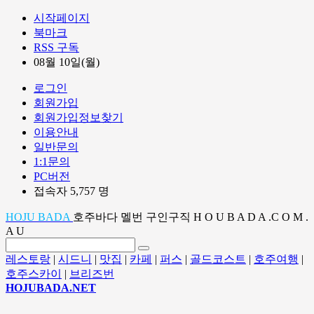
시작페이지
북마크
RSS 구독
08월 10일(월)
로그인
회원가입
회원가입정보찾기
이용안내
일반문의
1:1문의
PC버전
접속자 5,757 명
HOJU BADA
호주바다 멜번 구인구직 H O U B A D A .C O M .
A U
레스토랑
|
시드니
|
맛집
|
카페
|
퍼스
|
골드코스트
|
호주여행
|
호주스카이
|
브리즈번
HOJUBADA.NET