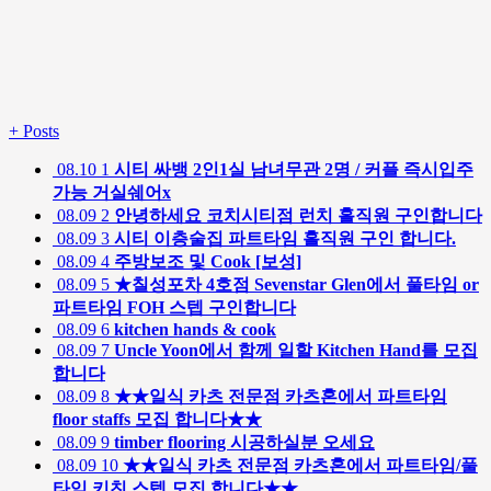
+
Posts
08.10
1
시티 싸뱅 2인1실 남녀무관 2명 / 커플 즉시입주
가능 거실쉐어x
08.09
2
안녕하세요 코치시티점 런치 홀직원 구인합니다
08.09
3
시티 이층술집 파트타임 홀직원 구인 합니다.
08.09
4
주방보조 및 Cook [보성]
08.09
5
★칠성포차 4호점 Sevenstar Glen에서 풀타임 or
파트타임 FOH 스텝 구인합니다
08.09
6
kitchen hands & cook
08.09
7
Uncle Yoon에서 함께 일할 Kitchen Hand를 모집
합니다
08.09
8
★★일식 카츠 전문점 카츠혼에서 파트타임
floor staffs 모집 합니다★★
08.09
9
timber flooring 시공하실분 오세요
08.09
10
★★일식 카츠 전문점 카츠혼에서 파트타임/풀
타임 키친 스텝 모집 합니다★★