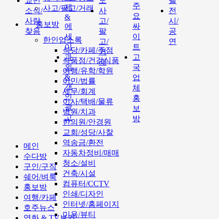
교민
도
텔
주
제
사고/팔고/거래
소식/
사
전
요
&
사람
고/
시/
홍보방
에
싸
찾음
팔
공
세
이
한인업소록
고/
연
이
트
식당/카페/주점
거
과
고
식품점/건강식품
래
외
국
여행/유학/학원
&
업
이민/법률
개
체
세무/회계
인
홍
이사/택배/물류
광
보
병원/치과
고
방
한의원/안경원
교회/성당/사찰
역송금/환전
메인
자동차정비/매매
수다방
청소/설비
구인/구직
건축/시설
쉐어/벼룩
컴퓨터/CCTV
홍보방
인쇄/디자인
여행/카페
인터넷/홈페이지
호주뉴스
미용/뷰티
영화 & TV보기