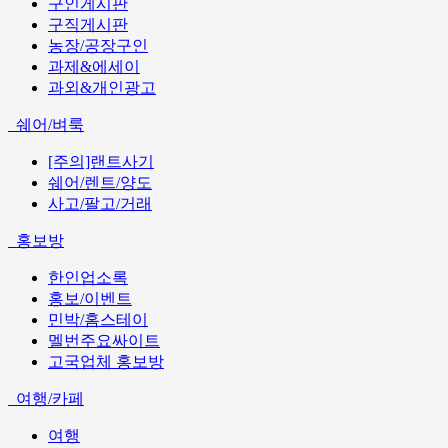
구인게시판
구직게시판
농장/공장구인
과제&에세이
과외&개인광고
쉐어/벼룩
[주의]랜트사기
쉐어/렌트/양도
사고/팔고/거래
홍보방
한인업소록
홍보/이벤트
민박/홈스테이
멜번주요싸이트
고국업체 홍보방
여행/카페
여행