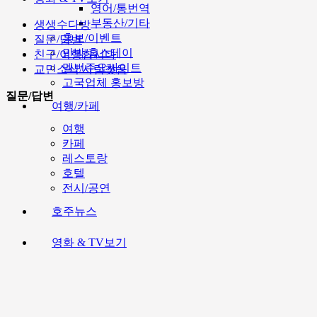
영어/통번역
부동산/기타
생생수다방
홍보/이벤트
질문/답변
민박/홈스테이
친구/여행합시다
멜번주요싸이트
교민소식/사람찾음
고국업체 홍보방
질문/답변
여행/카페
여행
카페
레스토랑
호텔
전시/공연
호주뉴스
영화 & TV보기