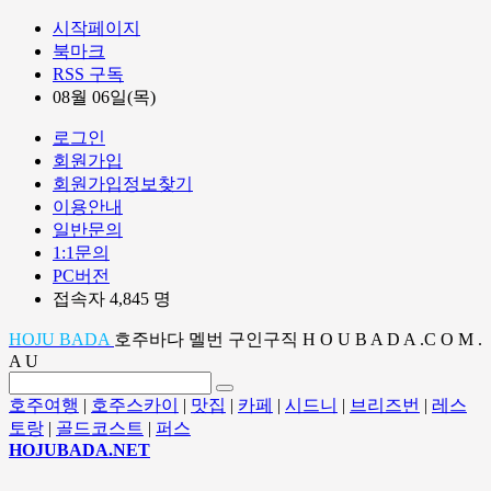
시작페이지
북마크
RSS 구독
08월 06일(목)
로그인
회원가입
회원가입정보찾기
이용안내
일반문의
1:1문의
PC버전
접속자 4,845 명
HOJU BADA
호주바다 멜번 구인구직 H O U B A D A .C O M .
A U
호주여행
|
호주스카이
|
맛집
|
카페
|
시드니
|
브리즈번
|
레스
토랑
|
골드코스트
|
퍼스
HOJUBADA.NET