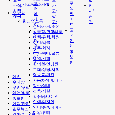
교민
도
텔
주
제
사고/팔고/거래
소식/
사
전
요
&
사람
고/
시/
홍보방
에
싸
찾음
팔
공
세
이
한인업소록
고/
연
이
트
식당/카페/주점
거
과
고
식품점/건강식품
래
외
국
여행/유학/학원
&
업
이민/법률
개
체
세무/회계
인
홍
이사/택배/물류
광
보
병원/치과
고
방
한의원/안경원
교회/성당/사찰
역송금/환전
메인
자동차정비/매매
수다방
청소/설비
구인/구직
건축/시설
쉐어/벼룩
컴퓨터/CCTV
홍보방
인쇄/디자인
여행/카페
인터넷/홈페이지
호주뉴스
미용/뷰티
영화 & TV보기