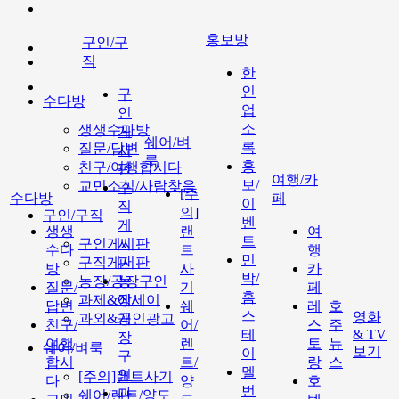
홍보방
구인/구
직
한
인
구
수다방
업
인
소
생생수다방
게
쉐어/벼
록
질문/답변
시
룩
홍
친구/여행합시다
판
여행/카
보/
교민소식/사람찾음
구
[주
수다방
페
이
직
의]
구인/구직
벤
게
생생
랜
여
트
구인게시판
시
수다
트
행
민
구직게시판
판
방
사
카
박/
농장/공장구인
농
질문/
기
페
홈
과제&에세이
장/
답변
쉐
레
호
스
영화
과외&개인광고
공
친구/
어/
스
주
테
& TV
장
여행
렌
토
뉴
쉐어/벼룩
보기
이
구
합시
트/
랑
스
멜
인
[주의]랜트사기
다
양
호
번
과
쉐어/렌트/양도