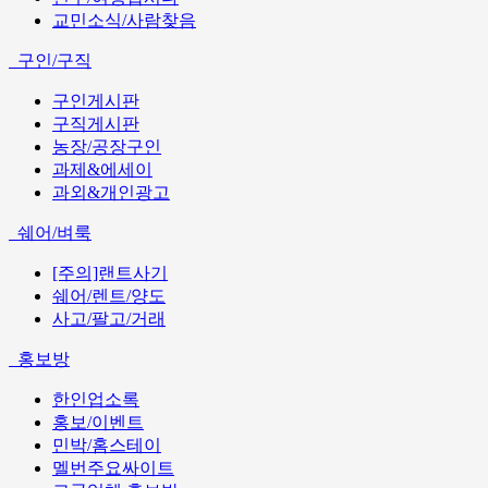
교민소식/사람찾음
구인/구직
구인게시판
구직게시판
농장/공장구인
과제&에세이
과외&개인광고
쉐어/벼룩
[주의]랜트사기
쉐어/렌트/양도
사고/팔고/거래
홍보방
한인업소록
홍보/이벤트
민박/홈스테이
멜번주요싸이트