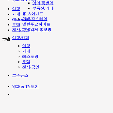
영어/통번역
부동산/기타
여행
홍보/이벤트
카페
민박/홈스테이
레스토랑
멜번주요싸이트
호텔
고국업체 홍보방
전시/공연
여행/카페
호텔
여행
카페
레스토랑
호텔
전시/공연
호주뉴스
영화 & TV보기