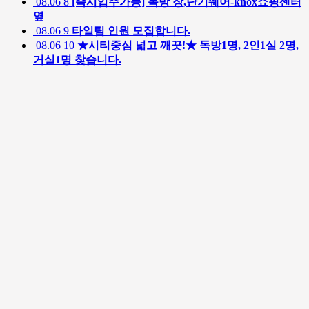
08.06
8
[즉시입주가능] 독방 장,단기쉐어-knox쇼핑센터
옆
08.06
9
타일팀 인원 모집합니다.
08.06
10
★시티중심 넓고 깨끗!★ 독방1명, 2인1실 2명,
거실1명 찾습니다.