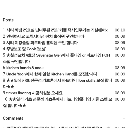
Posts
+
1
시티 싸뱅 2인1실 남녀무관 2명 / 커플 즉시입주가능 거실쉐어x
08.10
2
안녕하세요 코치시티점 런치 홀직원 구인합니다
08.09
3
시티 이층술집 파트타임 홀직원 구인 합니다.
08.09
4
주방보조 및 Cook [보성]
08.09
5
★칠성포차 4호점 Sevenstar Glen에서 풀타임 or 파트타임 FOH
08.09
스텝 구인합니다
6
kitchen hands & cook
08.09
7
Uncle Yoon에서 함께 일할 Kitchen Hand를 모집합니다
08.09
8
★★일식 카츠 전문점 카츠혼에서 파트타임 floor staffs 모집 합니
08.09
다★★
9
timber flooring 시공하실분 오세요
08.09
10
★★일식 카츠 전문점 카츠혼에서 파트타임/풀타임 키친 스텝 모
08.09
집 합니다★★
Comments
+