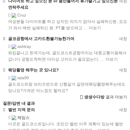
다이어트 하고 싶으신 분 or 몸만들어서 휴가즐기고 싶으신분
새창
연락주세요
Cruz
여성분들 다이어트를 하고 싶지만 의지가 없어서 실패하신분, 요요
가 와서 매번 실패하신 분, PT를 받으려고 …
더보기
골코공항에서 고카드환불가능한가여
새창
ashtray
워킹끝나고 한국가는데, 골드코스트공항까지는 대중교통이용해서
갑니다 공항도착하면 더이상 고카드가 필요없는디, …
더보기
웨딩촬영 해주는 곳 있나요?
새창
tata90
골드코스트랑 브리즈번으로 신행갈거 같은데웨딩촬영해주는데도
있나요?가격은 어느정도 할까요?
생생수다방
결과 더보기
질문/답변 내 결과
멜번 지역 문의
새창
제임스
이곳은 골드코스트입니다. 조만간 멜번 이주 계획이 있는데 멜번