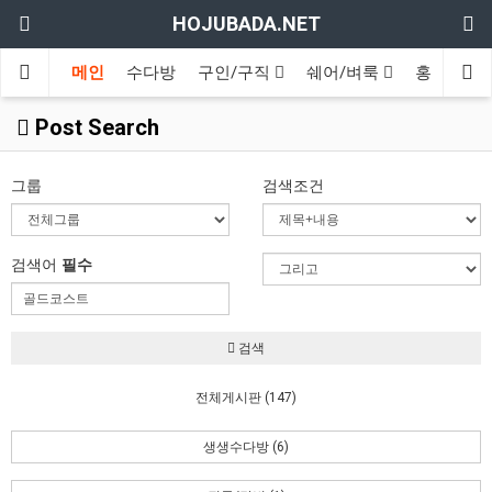
HOJUBADA.NET
메인
수다방
구인/구직
쉐어/벼룩
홍보방
Post Search
그룹
검색조건
검색어
필수
검색
전체게시판 (147)
생생수다방 (6)