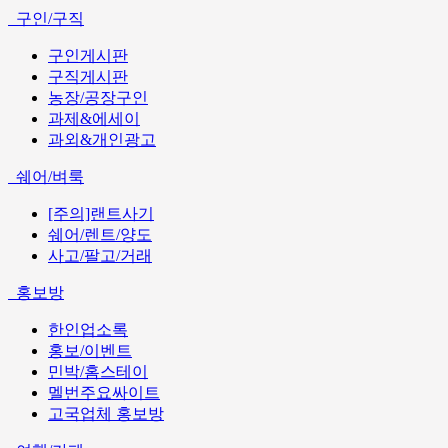
구인/구직
구인게시판
구직게시판
농장/공장구인
과제&에세이
과외&개인광고
쉐어/벼룩
[주의]랜트사기
쉐어/렌트/양도
사고/팔고/거래
홍보방
한인업소록
홍보/이벤트
민박/홈스테이
멜번주요싸이트
고국업체 홍보방