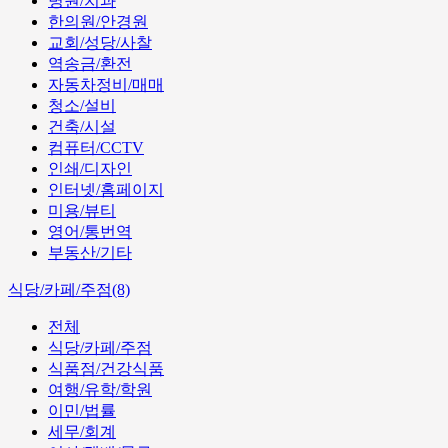
병원/치과
한의원/안경원
교회/성당/사찰
역송금/환전
자동차정비/매매
청소/설비
건축/시설
컴퓨터/CCTV
인쇄/디자인
인터넷/홈페이지
미용/뷰티
영어/통번역
부동산/기타
식당/카페/주점(8)
전체
식당/카페/주점
식품점/건강식품
여행/유학/학원
이민/법률
세무/회계