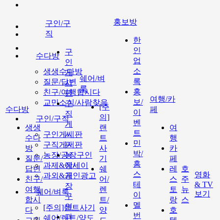
홍보방
구인/구
직
한
인
구
수다방
업
인
소
생생수다방
게
쉐어/벼
록
질문/답변
시
룩
홍
친구/여행합시다
판
여행/카
보/
교민소식/사람찾음
구
[주
수다방
페
이
직
의]
구인/구직
벤
게
생생
랜
여
트
구인게시판
시
수다
트
행
민
구직게시판
판
방
사
카
박/
농장/공장구인
농
질문/
기
페
홈
과제&에세이
장/
답변
쉐
레
호
스
영화
과외&개인광고
공
친구/
어/
스
주
테
& TV
장
여행
렌
토
뉴
쉐어/벼룩
보기
이
구
합시
트/
랑
스
멜
인
[주의]랜트사기
다
양
호
번
과
쉐어/렌트/양도