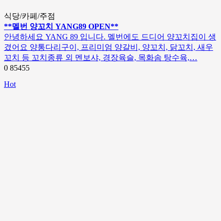
식당/카페/주점
**멜번 양꼬치 YANG89 OPEN**
안녕하세요 YANG 89 입니다. 멜번에도 드디어 양꼬치집이 생
겼어요 양통다리구이, 프리미엄 양갈비, 양꼬치, 닭꼬치, 새우
꼬치 등 꼬치종류 외 멘보샤, 경장육슬, 목화솜 탕수육,…
0
85455
Hot