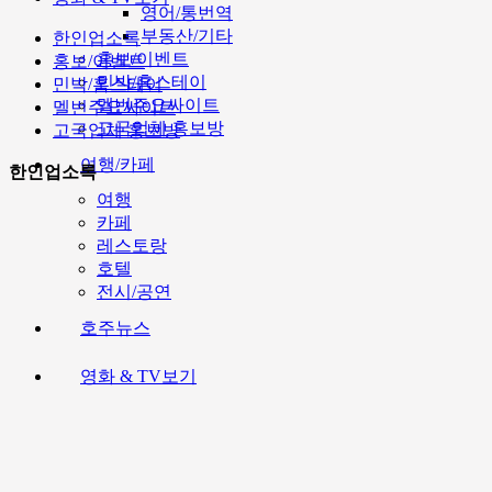
영어/통번역
부동산/기타
한인업소록
홍보/이벤트
홍보/이벤트
민박/홈스테이
민박/홈스테이
멜번주요싸이트
멜번주요싸이트
고국업체 홍보방
고국업체 홍보방
여행/카페
한인업소록
여행
카페
레스토랑
호텔
전시/공연
호주뉴스
영화 & TV보기