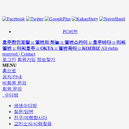
PC버전
호주한인포탈 :: 멜번의 하늘 :: 멜번스카이 :: 호주바다 :: 미씨
멜번 :: 미씨호주 :: OKTA :: 멜번옥타 :: KOZBIZ
All rights
reserved / Contact
로그인
회원가입
정보찾기
MENU
홈으로
공지/안내
비회원 문의
회원 문의
수다방
생생수다방
질문/답변
친구/여행합시다
교민소식/사람찾음