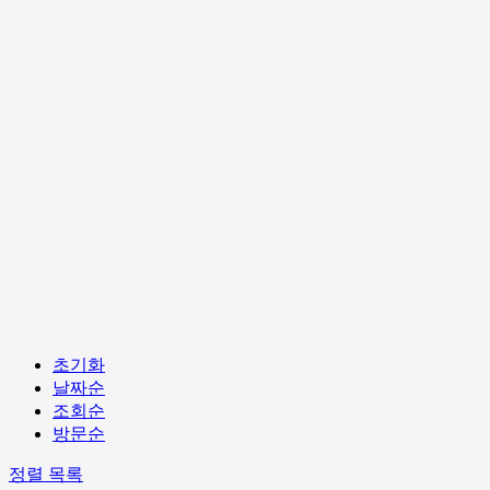
초기화
날짜순
조회순
방문순
정렬
목록