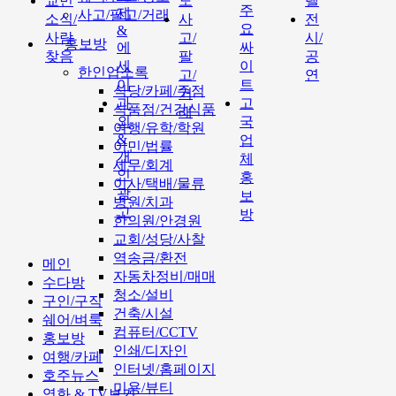
교민
도
텔
주
제
사고/팔고/거래
소식/
사
전
요
&
사람
고/
시/
홍보방
에
싸
찾음
팔
공
세
이
한인업소록
고/
연
이
트
식당/카페/주점
거
과
고
식품점/건강식품
래
외
국
여행/유학/학원
&
업
이민/법률
개
체
세무/회계
인
홍
이사/택배/물류
광
보
병원/치과
고
방
한의원/안경원
교회/성당/사찰
역송금/환전
메인
자동차정비/매매
수다방
청소/설비
구인/구직
건축/시설
쉐어/벼룩
컴퓨터/CCTV
홍보방
인쇄/디자인
여행/카페
인터넷/홈페이지
호주뉴스
미용/뷰티
영화 & TV보기