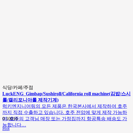
식당/카페/주점
LuckENG_Gimbap/Sushiroll/California roll machine(김밥/스시
롤/캘리포니아롤 제작기계)
럭키엔지니어링의 모든 제품은 한국본사에서 제작하여 호주
까지 직접 수출하고 있습니다. 호주 전압에 맞게 제작 가능하
며, 호주의 고객님 매장 또는 가정집까지 항공특송 배송도 가
0
10016
능합니다…
Hot