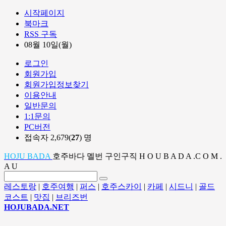
시작페이지
북마크
RSS 구독
08월 10일(월)
로그인
회원가입
회원가입정보찾기
이용안내
일반문의
1:1문의
PC버전
접속자 2,679(
27
) 명
HOJU BADA
호주바다 멜번 구인구직 H O U B A D A .C O M .
A U
레스토랑
|
호주여행
|
퍼스
|
호주스카이
|
카페
|
시드니
|
골드
코스트
|
맛집
|
브리즈번
HOJUBADA.NET