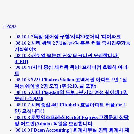
+
Posts
08.10
1
*독방 쉐어생 구함/시티20분거리 /디어파크
08.10
2
시티 싸뱅 2인1실 남/여 혹은 커플 즉시입주가능
거실쉐어x
08.10
3
캐주얼 속눈썹 연장 테크니션 모집합니다!
[CBD]
08.10
4
[시티 중심 세컨룸 독방] 프리미엄 호텔식 아파
트
08.10
5
???? Flinders Station 초역세권 아파트 2인 1실
여성 쉐어생 2명 모집 (주 $210, 빌 포함)
08.10
6
시티 Flagstaff역 도보 5분거리 여성 쉐어생 1명
모집 | 주 $250
08.10
7
시티중심 442 Elizabeth 호텔아파트 커플 (or 2
인) 모십니다!!
08.10
8
로켓익스프레스 Rocket Express 고객문의 상담
및 어드민(Admin) 직원을 모집합니다.
08.10
9
[ Daon Accounting ] 회계사무실 경력 회계사 채