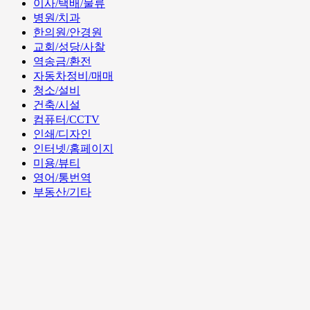
이사/택배/물류
병원/치과
한의원/안경원
교회/성당/사찰
역송금/환전
자동차정비/매매
청소/설비
건축/시설
컴퓨터/CCTV
인쇄/디자인
인터넷/홈페이지
미용/뷰티
영어/통번역
부동산/기타