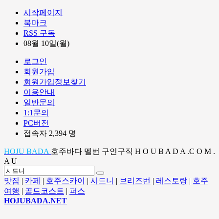
시작페이지
북마크
RSS 구독
08월 10일(월)
로그인
회원가입
회원가입정보찾기
이용안내
일반문의
1:1문의
PC버전
접속자 2,394 명
HOJU BADA
호주바다 멜번 구인구직 H O U B A D A .C O M .
A U
맛집
|
카페
|
호주스카이
|
시드니
|
브리즈번
|
레스토랑
|
호주
여행
|
골드코스트
|
퍼스
HOJUBADA.NET