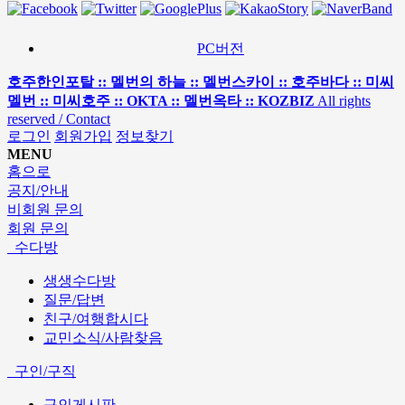
PC버전
호주한인포탈 :: 멜번의 하늘 :: 멜번스카이 :: 호주바다 :: 미씨
멜번 :: 미씨호주 :: OKTA :: 멜번옥타 :: KOZBIZ
All rights
reserved / Contact
로그인
회원가입
정보찾기
MENU
홈으로
공지/안내
비회원 문의
회원 문의
수다방
생생수다방
질문/답변
친구/여행합시다
교민소식/사람찾음
구인/구직
구인게시판