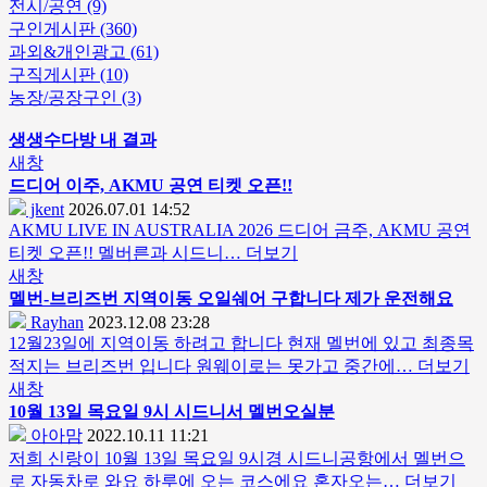
전시/공연 (9)
구인게시판 (360)
과외&개인광고 (61)
구직게시판 (10)
농장/공장구인 (3)
생생수다방 내 결과
새창
드디어 이주, AKMU 공연 티켓 오픈!!
jkent
2026.07.01 14:52
AKMU LIVE IN AUSTRALIA 2026 드디어 금주, AKMU 공연
티켓 오픈!! 멜버른과 시드니…
더보기
새창
멜번-브리즈번 지역이동 오일쉐어 구합니다 제가 운전해요
Rayhan
2023.12.08 23:28
12월23일에 지역이동 하려고 합니다 현재 멜번에 있고 최종목
적지는 브리즈번 입니다 원웨이로는 못가고 중간에…
더보기
새창
10월 13일 목요일 9시
시드니
서 멜번오실분
아아맘
2022.10.11 11:21
저희 신랑이 10월 13일 목요일 9시경 시드니공항에서 멜번으
로 자동차로 와요 하루에 오는 코스에요 혼자오는…
더보기