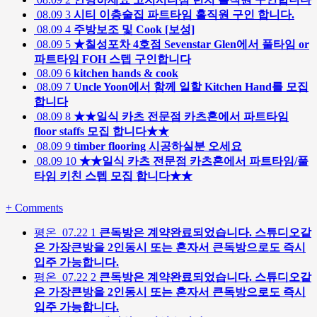
08.09
3
시티 이층술집 파트타임 홀직원 구인 합니다.
08.09
4
주방보조 및 Cook [보성]
08.09
5
★칠성포차 4호점 Sevenstar Glen에서 풀타임 or
파트타임 FOH 스텝 구인합니다
08.09
6
kitchen hands & cook
08.09
7
Uncle Yoon에서 함께 일할 Kitchen Hand를 모집
합니다
08.09
8
★★일식 카츠 전문점 카츠혼에서 파트타임
floor staffs 모집 합니다★★
08.09
9
timber flooring 시공하실분 오세요
08.09
10
★★일식 카츠 전문점 카츠혼에서 파트타임/풀
타임 키친 스텝 모집 합니다★★
+
Comments
평온
07.22
1
큰독방은 계약완료되었습니다. 스튜디오같
은 가장큰방을 2인동시 또는 혼자서 큰독방으로도 즉시
입주 가능합니다.
평온
07.22
2
큰독방은 계약완료되었습니다. 스튜디오같
은 가장큰방을 2인동시 또는 혼자서 큰독방으로도 즉시
입주 가능합니다.