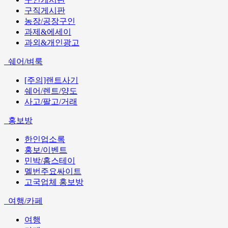
구직게시판
농장/공장구인
과제&에세이
과외&개인광고
쉐어/벼룩
[주의]랜트사기
쉐어/렌트/양도
사고/팔고/거래
홍보방
한인업소록
홍보/이벤트
민박/홈스테이
멜번주요싸이트
고국업체 홍보방
여행/카페
여행