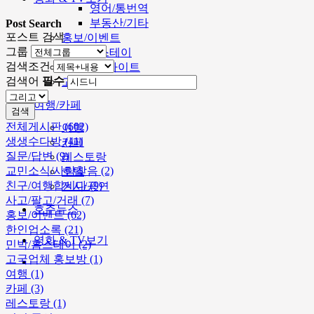
영어/통번역
부동산/기타
Post Search
포스트 검색
홍보/이벤트
그룹
민박/홈스테이
검색조건
멜번주요싸이트
검색어
필수
고국업체 홍보방
여행/카페
검색
전체게시판 (602)
여행
생생수다방 (41)
카페
질문/답변 (9)
레스토랑
교민소식/사람찾음 (2)
호텔
친구/여행합시다 (9)
전시/공연
사고/팔고/거래 (7)
호주뉴스
홍보/이벤트 (62)
한인업소록 (21)
영화 & TV보기
민박/홈스테이 (2)
고국업체 홍보방 (1)
여행 (1)
카페 (3)
레스토랑 (1)