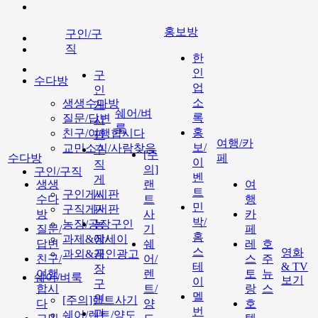
홍보방
구인/구
직
한
인
구
수다방
업
인
소
생생수다방
게
쉐어/벼
록
질문/답변
시
룩
홍
친구/여행합시다
판
여행/카
보/
교민소식/사람찾음
구
[주
수다방
페
이
직
의]
구인/구직
벤
게
생생
랜
여
트
구인게시판
시
수다
트
행
민
구직게시판
판
방
사
카
박/
농장/공장구인
농
질문/
기
페
홈
과제&에세이
장/
답변
쉐
레
호
스
영화
과외&개인광고
공
친구/
어/
스
주
테
& TV
장
여행
렌
토
뉴
쉐어/벼룩
보기
이
구
합시
트/
랑
스
멜
인
[주의]랜트사기
다
양
호
번
과
쉐어/렌트/양도