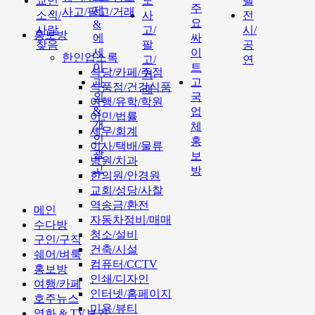
교민
도
텔
주
제
사고/팔고/거래
소식/
사
전
요
&
사람
고/
시/
홍보방
에
싸
찾음
팔
공
세
이
한인업소록
고/
연
이
트
식당/카페/주점
거
과
고
식품점/건강식품
래
외
국
여행/유학/학원
&
업
이민/법률
개
체
세무/회계
인
홍
이사/택배/물류
광
보
병원/치과
고
방
한의원/안경원
교회/성당/사찰
역송금/환전
메인
자동차정비/매매
수다방
청소/설비
구인/구직
건축/시설
쉐어/벼룩
컴퓨터/CCTV
홍보방
인쇄/디자인
여행/카페
인터넷/홈페이지
호주뉴스
미용/뷰티
영화 & TV보기