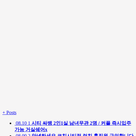
+
Posts
08.10
1
시티 싸뱅 2인1실 남녀무관 2명 / 커플 즉시입주
가능 거실쉐어x
08.09
2
안녕하세요 코치시티점 런치 홀직원 구인합니다