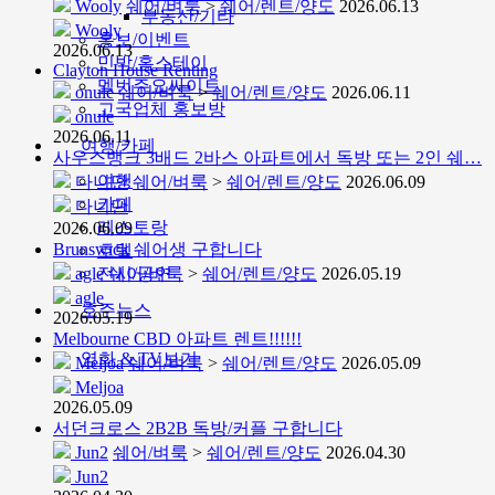
Wooly
쉐어/벼룩
>
쉐어/렌트/양도
2026.06.13
부동산/기타
Wooly
홍보/이벤트
2026.06.13
민박/홈스테이
Clayton House Renting
멜번주요싸이트
onule
쉐어/벼룩
>
쉐어/렌트/양도
2026.06.11
고국업체 홍보방
onule
2026.06.11
여행/카페
사우스뱅크 3배드 2바스 아파트에서 독방 또는 2인 쉐…
여행
다니단
쉐어/벼룩
>
쉐어/렌트/양도
2026.06.09
카페
다니단
레스토랑
2026.06.09
Brunswick 쉐어생 구합니다
호텔
agle
전시/공연
쉐어/벼룩
>
쉐어/렌트/양도
2026.05.19
agle
호주뉴스
2026.05.19
Melbourne CBD 아파트 렌트!!!!!!
영화 & TV보기
Meljoa
쉐어/벼룩
>
쉐어/렌트/양도
2026.05.09
Meljoa
2026.05.09
서던크로스 2B2B 독방/커플 구합니다
Jun2
쉐어/벼룩
>
쉐어/렌트/양도
2026.04.30
Jun2