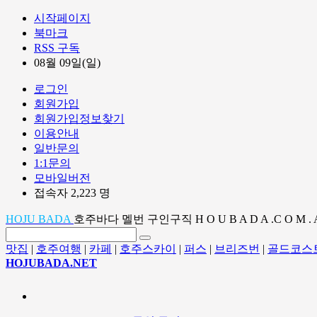
시작페이지
북마크
RSS 구독
08월 09일(일)
로그인
회원가입
회원가입정보찾기
이용안내
일반문의
1:1문의
모바일버전
접속자 2,223 명
HOJU BADA
호주바다 멜번 구인구직 H O U B A D A .C O M . 
맛집
|
호주여행
|
카페
|
호주스카이
|
퍼스
|
브리즈번
|
골드코스
HOJUBADA.NET