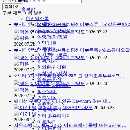
검색하기
홍보방
구분
제목
이름
날짜
한인업소록
❤️시티옆 살기좋은Kew큐쇼핑센터❤️스튜디오같은큰방(
식당/카페/주점
식품점/건강식품
평온
쉐어/벼룩
>
쉐어/렌트/양도
2026.07.22
여행/유학/학원
평온
이민/법률
2026.07.22
세무/회계
❤️시티옆 살기좋은Kew큐쇼핑센터❤️큰독방&스튜디오
이사/택배/물류
평온
쉐어/벼룩
>
쉐어/렌트/양도
2026.07.22
병원/치과
평온
한의원/안경원
2026.07.22
교회/성당/사찰
⭐️시티 3정거장⭐️위치굿⭐️안전하고 살기좋은부촌⭐️큰…
역송금/환전
평온
쉐어/벼룩
>
쉐어/렌트/양도
2026.07.20
자동차정비/매매
평온
청소/설비
2026.07.20
건축/시설
쉐어생 구했어요:) 시티 인근 Hawthorn 호손 세…
컴퓨터/CCTV
이Zㅏ벨
쉐어/벼룩
>
쉐어/렌트/양도
2026.06.23
인쇄/디자인
이Zㅏ벨
인터넷/홈페이지
2026.06.23
미용/뷰티
사우스뱅크 3배드 2바스 아파트에서 독방 또는 2인 쉐…
영어/통번역