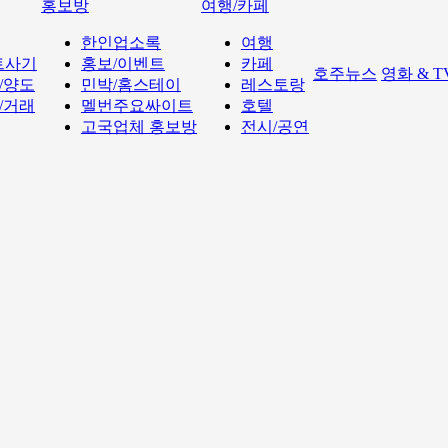
홍보방
여행/카페
한인업소록
여행
트사기
홍보/이벤트
카페
호주뉴스
영화 & 
/양도
민박/홈스테이
레스토랑
/거래
멜번주요싸이트
호텔
고국업체 홍보방
전시/공연