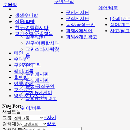
구인/구직
수다방
쉐어/벼룩
구인게시판
생생수다방
구직게시판
[주의]랜
질문/답변
수다방
농장/공장구인
쉐어/렌트
친구/여행합시다
과제&에세이
사고/팔고
생생수다방
교민소식/사람찾음
과외&개인광고
질문/답변
친구/여행합시다
교민소식/사람찾
메인
음
수다방
구인/구직
구인/구직
쉐어/벼룩
구인게시판
홍보방
구직게시판
여행/카페
농장/공장구인
호주뉴스
과제&에세이
영화 & TV보기
과외&개인광고
New Post
쉐어/벼룩
새글모음
[주의]랜트사기
그룹
쉐어/렌트/양도
검색대상
사고/팔고/거래
검색어
필수