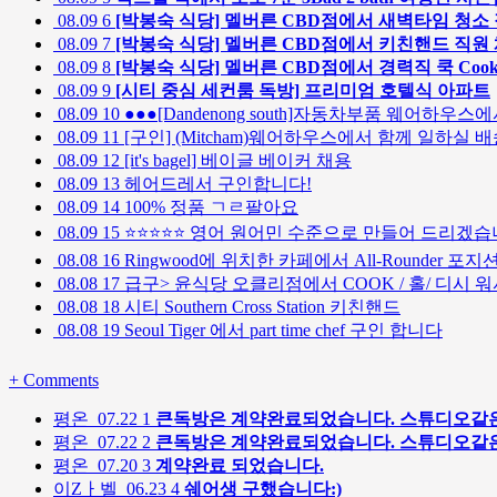
08.09
6
[박봉숙 식당] 멜버른 CBD점에서 새벽타임 청소
08.09
7
[박봉숙 식당] 멜버른 CBD점에서 키친핸드 직
08.09
8
[박봉숙 식당] 멜버른 CBD점에서 경력직 쿡 Co
08.09
9
[시티 중심 세컨룸 독방] 프리미엄 호텔식 아파트
08.09
10
●●●[Dandenong south]자동차부품 웨어하우스에
08.09
11
[구인] (Mitcham)웨어하우스에서 함께 일하
08.09
12
[it's bagel] 베이글 베이커 채용
08.09
13
헤어드레서 구인합니다!
08.09
14
100% 정품 ㄱㄹ팔아요
08.09
15
⭐⭐⭐⭐⭐ 영어 원어민 수준으로 만들어 드리겠습니
08.08
16
Ringwood에 위치한 카페에서 All-Rounder 포지
08.08
17
급구> 윤식당 오클리점에서 COOK / 홀/ 디시 워셔
08.08
18
시티 Southern Cross Station 키친핸드
08.08
19
Seoul Tiger 에서 part time chef 구인 합니다
+
Comments
평온
07.22
1
큰독방은 계약완료되었습니다. 스튜디오같은
평온
07.22
2
큰독방은 계약완료되었습니다. 스튜디오같은
평온
07.20
3
계약완료 되었습니다.
이Zㅏ벨
06.23
4
쉐어생 구했습니다:)