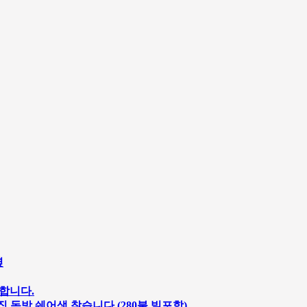
옆
구인합니다.
는집 독방 쉐어생 찾습니다 (280불 빌포함)