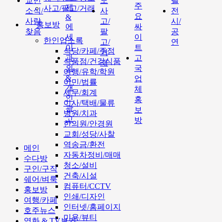
교민
도
텔
주
제
사고/팔고/거래
소식/
사
전
요
&
사람
고/
시/
홍보방
에
싸
찾음
팔
공
세
이
한인업소록
고/
연
이
트
식당/카페/주점
거
과
고
식품점/건강식품
래
외
국
여행/유학/학원
&
업
이민/법률
개
체
세무/회계
인
홍
이사/택배/물류
광
보
병원/치과
고
방
한의원/안경원
교회/성당/사찰
역송금/환전
메인
자동차정비/매매
수다방
청소/설비
구인/구직
건축/시설
쉐어/벼룩
컴퓨터/CCTV
홍보방
인쇄/디자인
여행/카페
인터넷/홈페이지
호주뉴스
미용/뷰티
영화 & TV보기