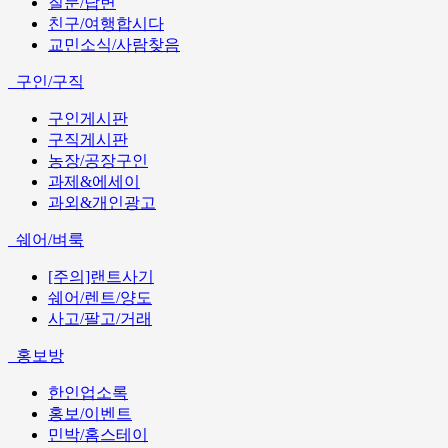
질문/답변
친구/여행합시다
교민소식/사람찾음
구인/구직
구인게시판
구직게시판
농장/공장구인
과제&에세이
과외&개인광고
쉐어/벼룩
[주의]랜트사기
쉐어/렌트/양도
사고/팔고/거래
홍보방
한인업소록
홍보/이벤트
민박/홈스테이