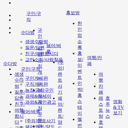
홍보방
구인/구
직
한
인
구
수다방
업
인
소
생생수다방
게
쉐어/벼
록
질문/답변
시
룩
홍
친구/여행합시다
판
여행/카
보/
교민소식/사람찾음
구
[주
수다방
페
이
직
의]
구인/구직
벤
게
생생
랜
여
트
구인게시판
시
수다
트
행
민
구직게시판
판
방
사
카
박/
농장/공장구인
농
질문/
기
페
홈
과제&에세이
장/
답변
쉐
레
호
스
영화
과외&개인광고
공
친구/
어/
스
주
테
& TV
장
여행
렌
토
뉴
쉐어/벼룩
보기
이
구
합시
트/
랑
스
멜
인
[주의]랜트사기
다
양
호
번
과
쉐어/렌트/양도