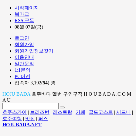
시작페이지
북마크
RSS 구독
08월 07일(금)
로그인
회원가입
회원가입정보찾기
이용안내
일반문의
1:1문의
PC버전
접속자 3,192(
54
) 명
HOJU BADA
호주바다 멜번 구인구직 H O U B A D A .C O M .
A U
호주스카이
|
브리즈번
|
레스토랑
|
카페
|
골드코스트
|
시드니
|
호주여행
|
맛집
|
퍼스
HOJUBADA.NET