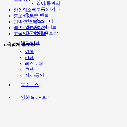
영어/통번역
부동산/기타
한인업소록
홍보/이벤트
홍보/이벤트
민박/홈스테이
민박/홈스테이
멜번주요싸이트
멜번주요싸이트
고국업체 홍보방
고국업체 홍보방
여행/카페
고국업체 홍보방
여행
카페
레스토랑
호텔
전시/공연
호주뉴스
영화 & TV보기