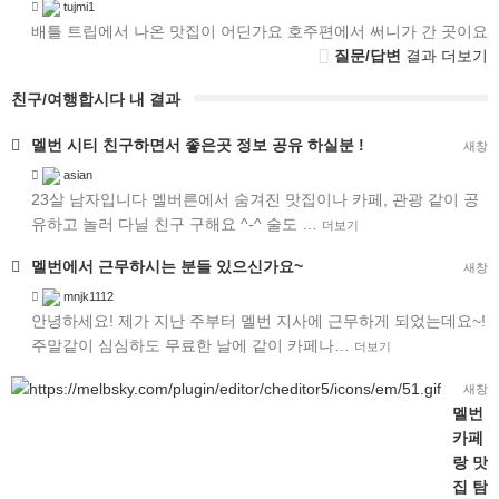
tujmi1
배틀 트립에서 나온 맛집이 어딘가요 호주편에서 써니가 간 곳이요
질문/답변
결과 더보기
친구/여행합시다 내 결과
멜번 시티 친구하면서 좋은곳 정보 공유 하실분 !
새창
asian
23살 남자입니다 멜버른에서 숨겨진 맛집이나 카페, 관광 같이 공
유하고 놀러 다닐 친구 구해요 ^-^ 술도 …
더보기
멜번에서 근무하시는 분들 있으신가요~
새창
mnjk1112
안녕하세요! 제가 지난 주부터 멜번 지사에 근무하게 되었는데요~!
주말같이 심심하도 무료한 날에 같이 카페나…
더보기
새창
멜번
카페
랑
맛
집
탐