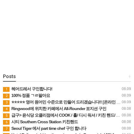
Posts
+
헤어드레서 구인합니다!
08.09
1
100% 정품 ㄱㄹ팔아요
08.09
2
⭐⭐⭐⭐⭐ 영어 원어민 수준으로 만들어 드리겠습니다!! [온라인 트라이얼 및 수업가능] + 학생후기
08.09
3
Ringwood에 위치한 카페에서 All-Rounder 포지션 구인
08.08
4
급구> 윤식당 오클리점에서 COOK / 홀/ 디시 워셔 / 키친 핸드/ 주방보조 구합니다 ~~^^
08.08
5
시티 Southern Cross Station 키친핸드
08.08
6
Seoul Tiger 에서 part time chef 구인 합니다
08.08
7