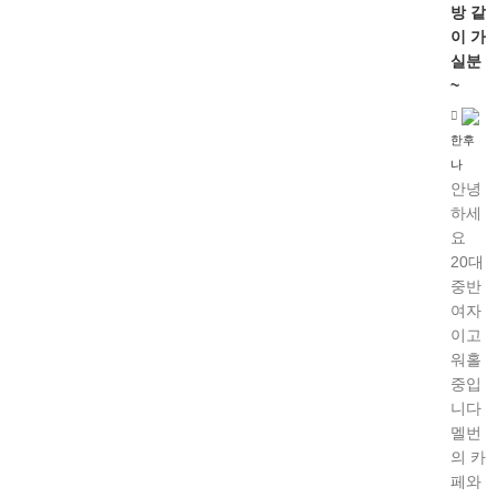
방 같
이 가
실분
~
한후
나
안녕
하세
요
20대
중반
여자
이고
워홀
중입
니다
멜번
의 카
페와