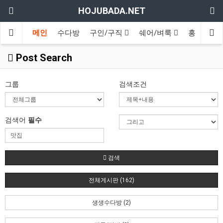
HOJUBADA.NET
메인
수다방
구인/구직
쉐어/벼룩
홍보방
Post Search
그룹
검색조건
검색어
필수
검색
전체게시판 (162)
생생수다방 (2)