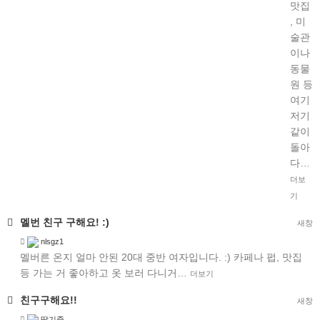
맛집
, 미
술관
이나
동물
원 등
여기
저기
같이
돌아
다…
더보
기
멜번 친구 구해요! :)
새창
nlsgz1
멜버른 온지 얼마 안된 20대 중반 여자입니다. :) 카페나 펍, 맛집
등 가는 거 좋아하고 옷 보러 다니거…
더보기
친구구해요!!
새창
딸기죽