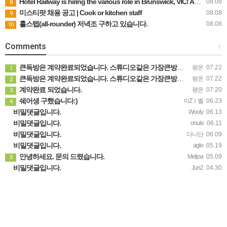
Hotel Railway is hiring the various role in Brunswick, VIC! Apply now to be part of our team!
08.08
8
미스티팟 채용 공고 | Cook or kitchen staff
08.08
9
홀스텝(all-rounder) 저녁조 구하고 있습니다.
08.08
10
Comments
+
큰독방은 계약완료되었습니다. 스튜디오같은 가장큰방을 2인동시 또는 혼자서 큰독방으로도 즉시입주 가능합니다.
평온
07.22
1
큰독방은 계약완료되었습니다. 스튜디오같은 가장큰방을 2인동시 또는 혼자서 큰독방으로도 즉시입주 가능합니다.
평온
07.22
2
계약완료 되었습니다.
평온
07.20
3
쉐어생 구했습니다:)
이Zㅏ벨
06.23
4
비밀댓글입니다.
Wooly
06.13
비밀댓글입니다.
onule
06.11
비밀댓글입니다.
다니단
06.09
비밀댓글입니다.
agle
05.19
안녕하세요. 문의 드렸습니다.
Meljoa
05.09
5
비밀댓글입니다.
Jun2
04.30