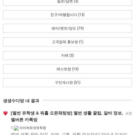
질문/답변 (3)
친구/여행합시다 (13)
쉐어/렌트/양도 (79)
고국업체 홍보방 (1)
카페 (3)
레스토랑 (10)
구인게시판 (51)
생생수다방 내 결과
[멜번 유학생 & 워홀 오픈채팅방] 멜번 생활 꿀팁, 알바 정보,
새창
멜버른 카톡방
아이에듀넷유학원
멜번 생활 꿀팁 맛집, 카페, 교통, 생활 정보까지! 알바 & 일자리