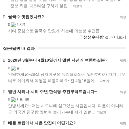
정보 워홀·파트타임 구하기 꿀팁…
더보기
쌀국수
맛집
있나요?
새창
민지우
시티 중심으로 쌀국수 맛있게 하는데 아는분 추천좀...
생생수다방
결과 더보기
질문/답변 내 결과
2020년 3월부터 4월10일까지 멜번 자전거 여행하실분~
새창
톰
안녕하세요~28살 남자이구요 워킹으로와서 일만하다가 가기 너무
너무 아쉬워서 여행을 해볼까해요~전 4월16일에…
더보기
멜번 시티나 시티 주변 한식당 추천부탁드립니다~
새창
시드니안
안녕하세요~ 저는 시드니에 살고있는 사람입니다. 다름이 아니라
곧 외국인 친구랑 멜번에 놀러가는데 제가 멜번…
더보기
배틀 트립에서 나온
맛집
이 어딘가요?
새창