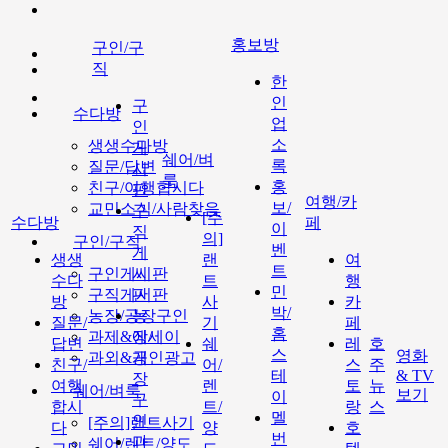
홍보방
구인/구
직
한
인
구
수다방
업
인
소
생생수다방
게
쉐어/벼
록
질문/답변
시
룩
홍
친구/여행합시다
판
여행/카
보/
교민소식/사람찾음
구
[주
수다방
페
이
직
의]
구인/구직
벤
게
생생
랜
여
트
구인게시판
시
수다
트
행
민
구직게시판
판
방
사
카
박/
농장/공장구인
농
질문/
기
페
홈
과제&에세이
장/
답변
쉐
레
호
스
영화
과외&개인광고
공
친구/
어/
스
주
테
& TV
장
여행
렌
토
뉴
쉐어/벼룩
보기
이
구
합시
트/
랑
스
멜
인
[주의]랜트사기
다
양
호
번
과
쉐어/렌트/양도