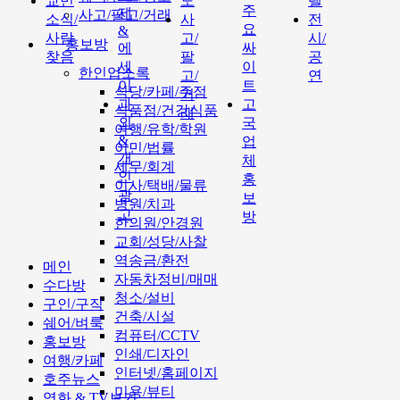
교민
도
텔
주
제
사고/팔고/거래
소식/
사
전
요
&
사람
고/
시/
홍보방
에
싸
찾음
팔
공
세
이
한인업소록
고/
연
이
트
식당/카페/주점
거
과
고
식품점/건강식품
래
외
국
여행/유학/학원
&
업
이민/법률
개
체
세무/회계
인
홍
이사/택배/물류
광
보
병원/치과
고
방
한의원/안경원
교회/성당/사찰
역송금/환전
메인
자동차정비/매매
수다방
청소/설비
구인/구직
건축/시설
쉐어/벼룩
컴퓨터/CCTV
홍보방
인쇄/디자인
여행/카페
인터넷/홈페이지
호주뉴스
미용/뷰티
영화 & TV보기