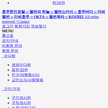
PC버전
호주한인포탈 :: 멜번의 하늘 :: 멜번스카이 :: 호주바다 :: 미씨
멜번 :: 미씨호주 :: OKTA :: 멜번옥타 :: KOZBIZ
All rights
reserved / Contact
로그인
회원가입
정보찾기
MENU
홈으로
공지/안내
비회원 문의
회원 문의
수다방
생생수다방
질문/답변
친구/여행합시다
교민소식/사람찾음
구인/구직
구인게시판
구직게시판
농장/공장구인