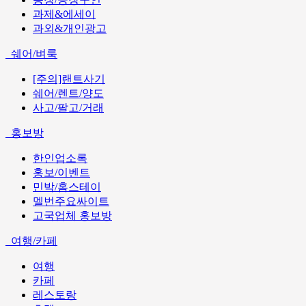
과제&에세이
과외&개인광고
쉐어/벼룩
[주의]랜트사기
쉐어/렌트/양도
사고/팔고/거래
홍보방
한인업소록
홍보/이벤트
민박/홈스테이
멜번주요싸이트
고국업체 홍보방
여행/카페
여행
카페
레스토랑