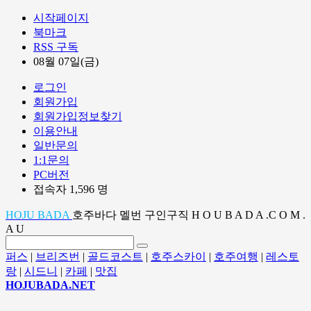
시작페이지
북마크
RSS 구독
08월 07일(금)
로그인
회원가입
회원가입정보찾기
이용안내
일반문의
1:1문의
PC버전
접속자 1,596 명
HOJU BADA
호주바다 멜번 구인구직 H O U B A D A .C O M .
A U
퍼스
|
브리즈번
|
골드코스트
|
호주스카이
|
호주여행
|
레스토
랑
|
시드니
|
카페
|
맛집
HOJUBADA.NET