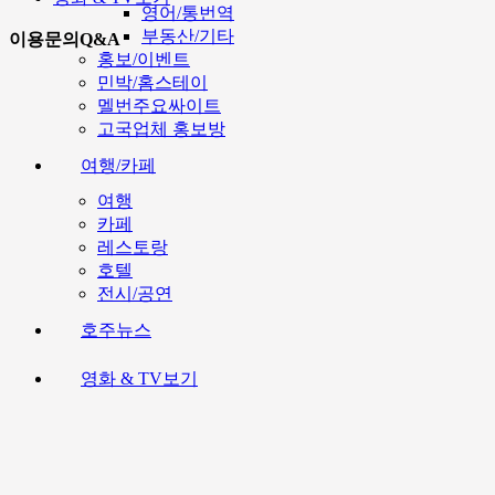
영어/통번역
부동산/기타
이용문의Q&A
홍보/이벤트
민박/홈스테이
멜번주요싸이트
고국업체 홍보방
여행/카페
여행
카페
레스토랑
호텔
전시/공연
호주뉴스
영화 & TV보기