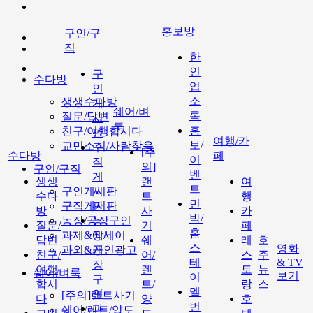
홍보방
구인/구
직
한
인
구
수다방
업
인
소
생생수다방
게
쉐어/벼
록
질문/답변
시
룩
홍
친구/여행합시다
판
여행/카
보/
교민소식/사람찾음
구
[주
수다방
페
이
직
의]
구인/구직
벤
게
생생
랜
여
트
구인게시판
시
수다
트
행
민
구직게시판
판
방
사
카
박/
농장/공장구인
농
질문/
기
페
홈
과제&에세이
장/
답변
쉐
레
호
스
영화
과외&개인광고
공
친구/
어/
스
주
테
& TV
장
여행
렌
토
뉴
쉐어/벼룩
보기
이
구
합시
트/
랑
스
멜
인
[주의]랜트사기
다
양
호
번
과
쉐어/렌트/양도