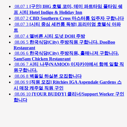
08.07
1
[구인] IHG 호텔 코미, 데미 파트타임 풀타임 쉐
프 시티 Hotel Indigo & Holiday Inn
08.07
2
CBD Southern Cross 마스터룸 입주자 구합니다
08.07
3
[시티 중심 세컨룸 독방] 프리미엄 호텔식 아파
트
08.07
4
멜버른 시티 도넛 DOH 주방
08.06
5
한국식당(City) 주방직원 구합니다. DooBoo
Restaurant
08.06
6
한국식당(City) 주방직원, 홀매니저 구합니다.
SamSam Chicken Restaurant
08.06
7
시티 나무(NAMOO) 이자카야에서 함께 일할 직
원구합니다.
08.06
8
벽돌일 하실분 모집합니다
08.06
9
[직원 모집] Ritchies IGA Aspendale Gardens 스
시 매장 캐주얼 직원 구인
08.06
10
[YOUR BUDDY] 클리너/Support Worker 구인
합니다