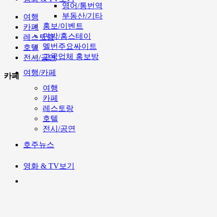
영어/통번역
부동산/기타
여행
홍보/이벤트
카페
민박/홈스테이
레스토랑
멜번주요싸이트
호텔
고국업체 홍보방
전시/공연
여행/카페
카페
여행
카페
레스토랑
호텔
전시/공연
호주뉴스
영화 & TV보기