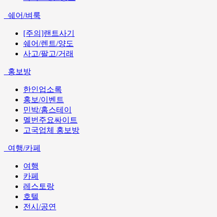
쉐어/벼룩
[주의]랜트사기
쉐어/렌트/양도
사고/팔고/거래
홍보방
한인업소록
홍보/이벤트
민박/홈스테이
멜번주요싸이트
고국업체 홍보방
여행/카페
여행
카페
레스토랑
호텔
전시/공연