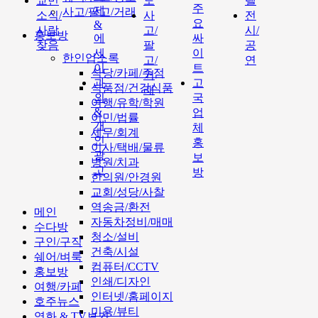
교민
도
텔
주
제
사고/팔고/거래
소식/
사
전
요
&
사람
고/
시/
홍보방
에
싸
찾음
팔
공
세
이
한인업소록
고/
연
이
트
식당/카페/주점
거
과
고
식품점/건강식품
래
외
국
여행/유학/학원
&
업
이민/법률
개
체
세무/회계
인
홍
이사/택배/물류
광
보
병원/치과
고
방
한의원/안경원
교회/성당/사찰
역송금/환전
메인
자동차정비/매매
수다방
청소/설비
구인/구직
건축/시설
쉐어/벼룩
컴퓨터/CCTV
홍보방
인쇄/디자인
여행/카페
인터넷/홈페이지
호주뉴스
미용/뷰티
영화 & TV보기