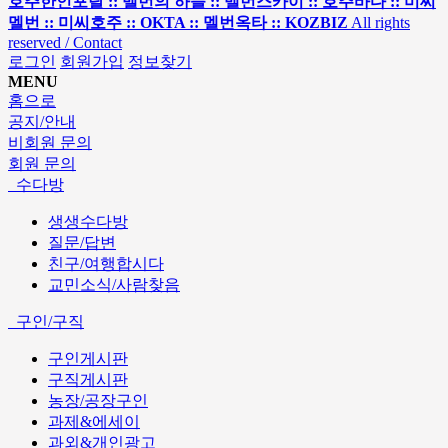
호주한인포탈 :: 멜번의 하늘 :: 멜번스카이 :: 호주바다 :: 미씨
멜번 :: 미씨호주 :: OKTA :: 멜번옥타 :: KOZBIZ
All rights
reserved / Contact
로그인
회원가입
정보찾기
MENU
홈으로
공지/안내
비회원 문의
회원 문의
수다방
생생수다방
질문/답변
친구/여행합시다
교민소식/사람찾음
구인/구직
구인게시판
구직게시판
농장/공장구인
과제&에세이
과외&개인광고