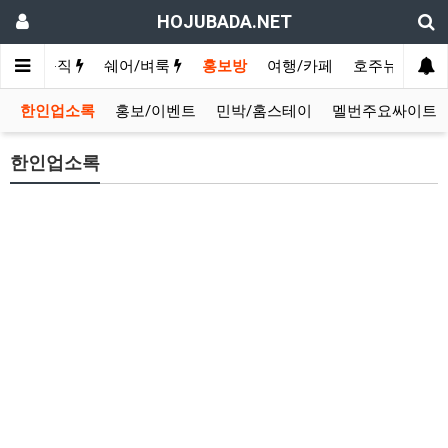
HOJUBADA.NET
구인/구직
쉐어/벼룩
홍보방
여행/카페
호주뉴스
영
한인업소록
홍보/이벤트
민박/홈스테이
멜번주요싸이트
한인업소록