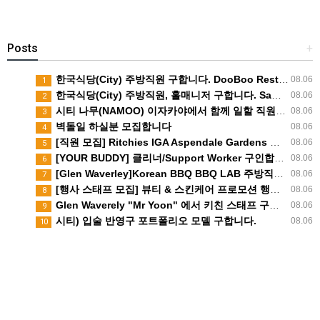
Posts
+
한국식당(City) 주방직원 구합니다. DooBoo Restaurant
08.06
1
한국식당(City) 주방직원, 홀매니저 구합니다. SamSam Chicken Restaurant
08.06
2
시티 나무(NAMOO) 이자카야에서 함께 일할 직원구합니다.
08.06
3
벽돌일 하실분 모집합니다
08.06
4
[직원 모집] Ritchies IGA Aspendale Gardens 스시 매장 캐주얼 직원 구인
08.06
5
[YOUR BUDDY] 클리너/Support Worker 구인합니다
08.06
6
[Glen Waverley]Korean BBQ BBQ LAB 주방직원 모집
08.06
7
[행사 스태프 모집] 뷰티 & 스킨케어 프로모션 행사 도우미 모집
08.06
8
Glen Waverely "Mr Yoon" 에서 키친 스태프 구인합니다!
08.06
9
시티) 입술 반영구 포트폴리오 모델 구합니다.
08.06
10