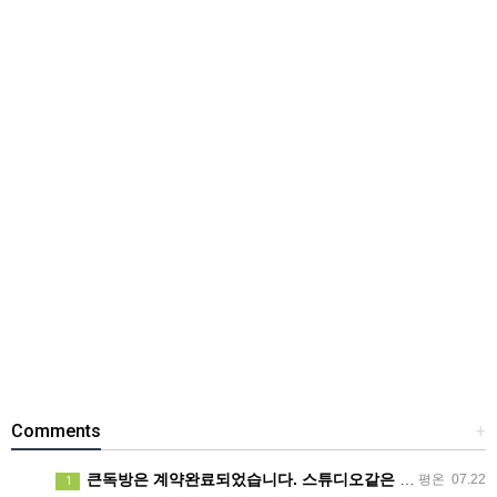
Comments
+
큰독방은 계약완료되었습니다. 스튜디오같은 가장큰방을 2인동시 또는 혼자서 큰독방으로도 즉시입주 가능합니다.
평온
07.22
1