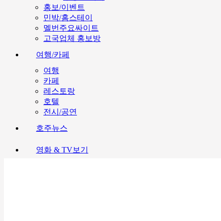
홍보/이벤트
민박/홈스테이
멜번주요싸이트
고국업체 홍보방
여행/카페
여행
카페
레스토랑
호텔
전시/공연
호주뉴스
영화 & TV보기