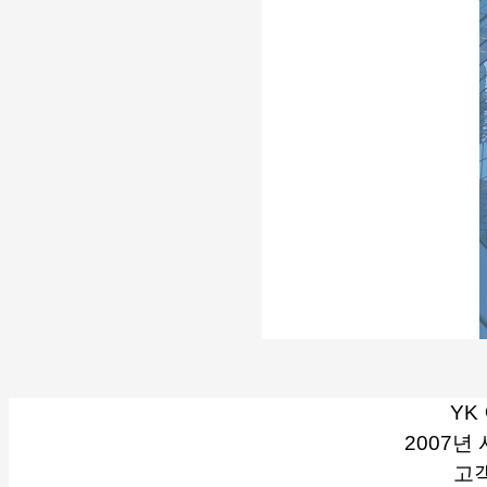
YK
2007년
고