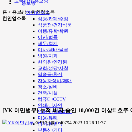
고국업체 홍보방
홍보방
홈 > 홍보방 > 한인업소록
한인업소록
한인업소록
식당/카페/주점
식품점/건강식품
여행/유학/학원
이민/법률
세무/회계
이사/택배/물류
병원/치과
한의원/안경원
교회/성당/사찰
역송금/환전
자동차정비/매매
청소/설비
건축/시설
컴퓨터/CCTV
인쇄/디자인
[YK 이민법무] 누적 비자 승인 10,000건 이상!! 호
인터넷/홈페이지
미용/뷰티
YK이민법무
이민/법률
0
40794
2023.10.26 11:37
영어/통번역
부동산/기타