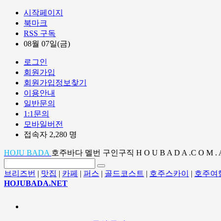
시작페이지
북마크
RSS 구독
08월 07일(금)
로그인
회원가입
회원가입정보찾기
이용안내
일반문의
1:1문의
모바일버전
접속자 2,280 명
HOJU BADA
호주바다 멜번 구인구직 H O U B A D A .C O M . 
브리즈번
|
맛집
|
카페
|
퍼스
|
골드코스트
|
호주스카이
|
호주여
HOJUBADA.NET