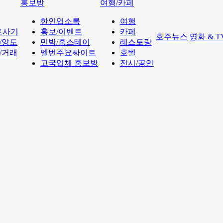
홍보방
여행/카페
한인업소록
여행
트사기
홍보/이벤트
카페
호주뉴스
영화 & 
/양도
민박/홈스테이
레스토랑
/거래
멜번주요싸이트
호텔
고국업체 홍보방
전시/공연