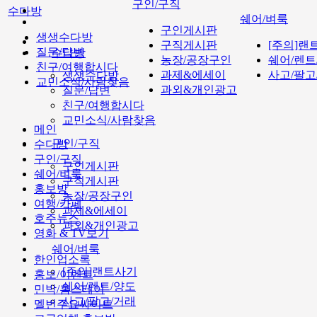
구인/구직
수다방
쉐어/벼룩
구인게시판
생생수다방
구직게시판
[주의]랜
질문/답변
수다방
농장/공장구인
쉐어/렌트
친구/여행합시다
과제&에세이
사고/팔고
생생수다방
교민소식/사람찾음
과외&개인광고
질문/답변
친구/여행합시다
교민소식/사람찾음
메인
구인/구직
수다방
구인/구직
구인게시판
쉐어/벼룩
구직게시판
홍보방
농장/공장구인
여행/카페
과제&에세이
호주뉴스
과외&개인광고
영화 & TV보기
쉐어/벼룩
한인업소록
[주의]랜트사기
홍보/이벤트
쉐어/렌트/양도
민박/홈스테이
사고/팔고/거래
멜번주요싸이트