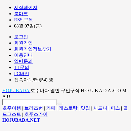
시작페이지
북마크
RSS 구독
08월 07일(금)
로그인
회원가입
회원가입정보찾기
이용안내
일반문의
1:1문의
PC버전
접속자 2,850(
54
) 명
HOJU BADA
호주바다 멜번 구인구직 H O U B A D A .C O M .
A U
호주여행
|
브리즈번
|
카페
|
레스토랑
|
맛집
|
시드니
|
퍼스
|
골
드코스트
|
호주스카이
HOJUBADA.NET