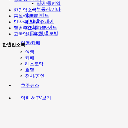
영어/통번역
부동산/기타
한인업소록
홍보/이벤트
홍보/이벤트
민박/홈스테이
민박/홈스테이
멜번주요싸이트
멜번주요싸이트
고국업체 홍보방
고국업체 홍보방
여행/카페
한인업소록
여행
카페
레스토랑
호텔
전시/공연
호주뉴스
영화 & TV보기