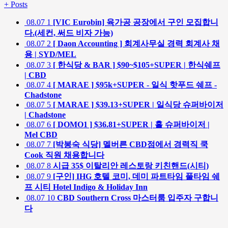
+
Posts
08.07
1
[VIC Eurobin] 육가공 공장에서 구인 모집합니
다.(세컨, 써드 비자 가능)
08.07
2
[ Daon Accounting ] 회계사무실 경력 회계사 채
용 | SYD/MEL
08.07
3
[ 한식당 & BAR ] $90~$105+SUPER | 한식쉐프
| CBD
08.07
4
[ MARAE ] $95k+SUPER - 일식 핫푸드 쉐프 -
Chadstone
08.07
5
[ MARAE ] $39.13+SUPER | 일식당 슈퍼바이저
| Chadstone
08.07
6
[ DOMO1 ] $36.81+SUPER | 홀 슈퍼바이저 |
Mel CBD
08.07
7
[박봉숙 식당] 멜버른 CBD점에서 경력직 쿡
Cook 직원 채용합니다
08.07
8
시급 35$ 이탈리안 레스토랑 키친핸드(시티)
08.07
9
[구인] IHG 호텔 코미, 데미 파트타임 풀타임 쉐
프 시티 Hotel Indigo & Holiday Inn
08.07
10
CBD Southern Cross 마스터룸 입주자 구합니
다