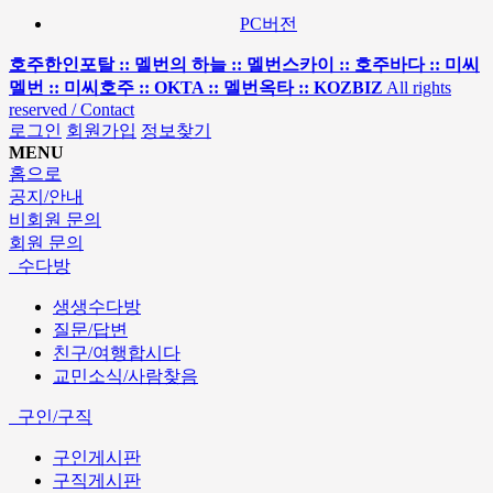
PC버전
호주한인포탈 :: 멜번의 하늘 :: 멜번스카이 :: 호주바다 :: 미씨
멜번 :: 미씨호주 :: OKTA :: 멜번옥타 :: KOZBIZ
All rights
reserved / Contact
로그인
회원가입
정보찾기
MENU
홈으로
공지/안내
비회원 문의
회원 문의
수다방
생생수다방
질문/답변
친구/여행합시다
교민소식/사람찾음
구인/구직
구인게시판
구직게시판