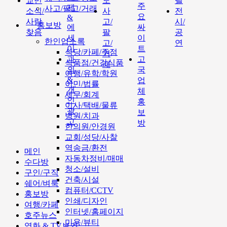
교민
도
텔
주
제
사고/팔고/거래
소식/
사
전
요
&
사람
고/
시/
홍보방
에
싸
찾음
팔
공
세
이
한인업소록
고/
연
이
트
식당/카페/주점
거
과
고
식품점/건강식품
래
외
국
여행/유학/학원
&
업
이민/법률
개
체
세무/회계
인
홍
이사/택배/물류
광
보
병원/치과
고
방
한의원/안경원
교회/성당/사찰
역송금/환전
메인
자동차정비/매매
수다방
청소/설비
구인/구직
건축/시설
쉐어/벼룩
컴퓨터/CCTV
홍보방
인쇄/디자인
여행/카페
인터넷/홈페이지
호주뉴스
미용/뷰티
영화 & TV보기