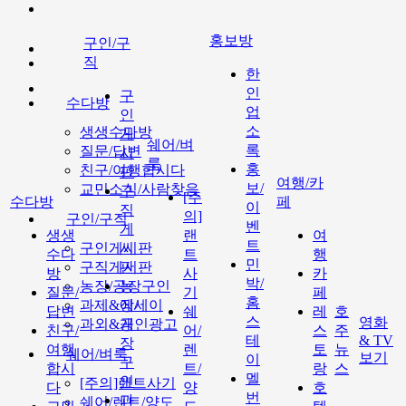
홍보방
구인/구
직
한
인
구
수다방
업
인
소
생생수다방
게
쉐어/벼
록
질문/답변
시
룩
홍
친구/여행합시다
판
여행/카
보/
교민소식/사람찾음
구
[주
수다방
페
이
직
의]
구인/구직
벤
게
생생
랜
여
트
구인게시판
시
수다
트
행
민
구직게시판
판
방
사
카
박/
농장/공장구인
농
질문/
기
페
홈
과제&에세이
장/
답변
쉐
레
호
스
영화
과외&개인광고
공
친구/
어/
스
주
테
& TV
장
여행
렌
토
뉴
쉐어/벼룩
보기
이
구
합시
트/
랑
스
멜
인
[주의]랜트사기
다
양
호
번
과
쉐어/렌트/양도