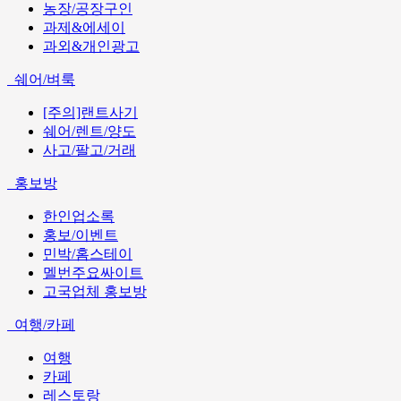
농장/공장구인
과제&에세이
과외&개인광고
쉐어/벼룩
[주의]랜트사기
쉐어/렌트/양도
사고/팔고/거래
홍보방
한인업소록
홍보/이벤트
민박/홈스테이
멜번주요싸이트
고국업체 홍보방
여행/카페
여행
카페
레스토랑