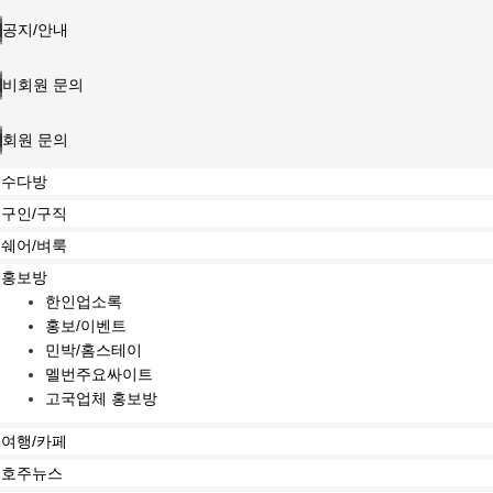
공지/안내
비회원 문의
회원 문의
수다방
구인/구직
쉐어/벼룩
홍보방
한인업소록
홍보/이벤트
민박/홈스테이
멜번주요싸이트
고국업체 홍보방
여행/카페
호주뉴스