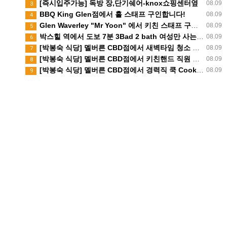
[즉시입주가능] 독방 장,단기쉐어-knox쇼핑센터옆
08.09
3
BBQ King Glen점에서 홀 스태프 구인합니다!
08.09
4
Glen Waverley "Mr Yoon" 에서 키친 스태프 구인합니다.
08.09
5
박스힐 역에서 도보 7분 3Bad 2 bath 여성만 사는집 독방 쉐어생 찾습니다 (280불 빌포함)
08.09
6
[박봉숙 식당] 멜버른 CBD점에서 새벽타임 청소 직원 채용합니다 (경력자 환영)
08.09
7
[박봉숙 식당] 멜버른 CBD점에서 키친핸드 직원 채용합니다
08.09
8
[박봉숙 식당] 멜버른 CBD점에서 경력직 쿡 Cook 직원 채용합니다
08.09
9