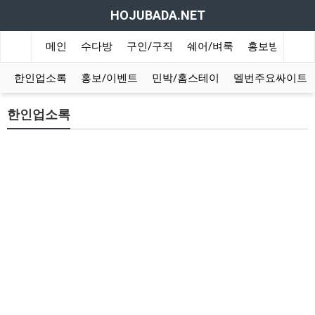
HOJUBADA.NET
메인
수다방
구인/구직
쉐어/벼룩
홍보방
여행
한인업소록
홍보/이벤트
민박/홈스테이
멜번주요싸이트
한인업소록