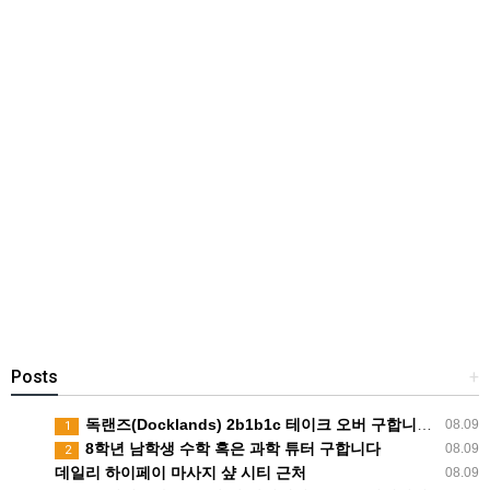
Posts
+
독랜즈(Docklands) 2b1b1c 테이크 오버 구합니다! 1인독방 8월말 입주가능
08.09
1
8학년 남학생 수학 혹은 과학 튜터 구합니다
08.09
2
데일리 하이페이 마사지 샾 시티 근처
08.09