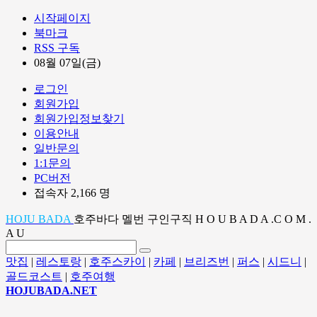
시작페이지
북마크
RSS 구독
08월 07일(금)
로그인
회원가입
회원가입정보찾기
이용안내
일반문의
1:1문의
PC버전
접속자 2,166 명
HOJU BADA
호주바다 멜번 구인구직 H O U B A D A .C O M .
A U
맛집
|
레스토랑
|
호주스카이
|
카페
|
브리즈번
|
퍼스
|
시드니
|
골드코스트
|
호주여행
HOJUBADA.NET