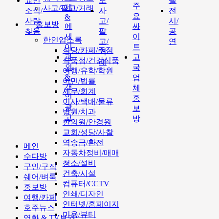
교민
도
텔
주
제
사고/팔고/거래
소식/
사
전
요
&
사람
고/
시/
홍보방
에
싸
찾음
팔
공
세
이
한인업소록
고/
연
이
트
식당/카페/주점
거
과
고
식품점/건강식품
래
외
국
여행/유학/학원
&
업
이민/법률
개
체
세무/회계
인
홍
이사/택배/물류
광
보
병원/치과
고
방
한의원/안경원
교회/성당/사찰
역송금/환전
메인
자동차정비/매매
수다방
청소/설비
구인/구직
건축/시설
쉐어/벼룩
컴퓨터/CCTV
홍보방
인쇄/디자인
여행/카페
인터넷/홈페이지
호주뉴스
미용/뷰티
영화 & TV보기