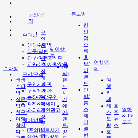
홍보방
구인/구
직
한
인
구
수다방
업
인
소
생생수다방
게
쉐어/벼
록
질문/답변
시
룩
홍
친구/여행합시다
판
여행/카
보/
교민소식/사람찾음
구
[주
수다방
페
이
직
의]
구인/구직
벤
게
생생
랜
여
트
구인게시판
시
수다
트
행
민
구직게시판
판
방
사
카
박/
농장/공장구인
농
질문/
기
페
홈
과제&에세이
장/
답변
쉐
레
호
스
영화
과외&개인광고
공
친구/
어/
스
주
테
& TV
장
여행
렌
토
뉴
쉐어/벼룩
보기
이
구
합시
트/
랑
스
멜
인
[주의]랜트사기
다
양
호
번
과
쉐어/렌트/양도