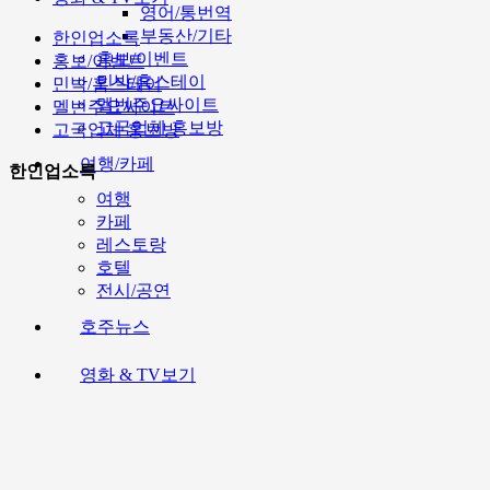
영어/통번역
부동산/기타
한인업소록
홍보/이벤트
홍보/이벤트
민박/홈스테이
민박/홈스테이
멜번주요싸이트
멜번주요싸이트
고국업체 홍보방
고국업체 홍보방
여행/카페
한인업소록
여행
카페
레스토랑
호텔
전시/공연
호주뉴스
영화 & TV보기