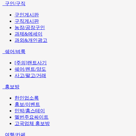
구인/구직
구인게시판
구직게시판
농장/공장구인
과제&에세이
과외&개인광고
쉐어/벼룩
[주의]랜트사기
쉐어/렌트/양도
사고/팔고/거래
홍보방
한인업소록
홍보/이벤트
민박/홈스테이
멜번주요싸이트
고국업체 홍보방
여행/카페