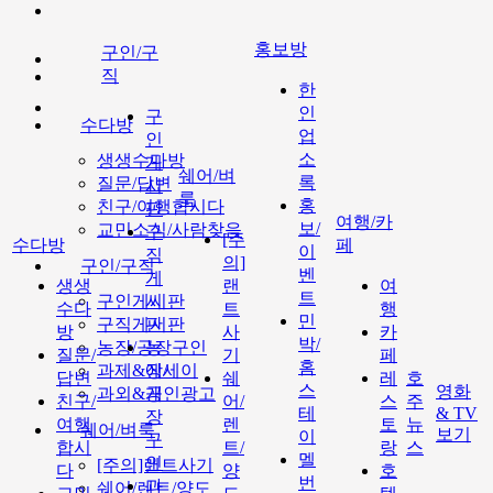
홍보방
구인/구
직
한
인
구
수다방
업
인
소
생생수다방
게
쉐어/벼
록
질문/답변
시
룩
홍
친구/여행합시다
판
여행/카
보/
교민소식/사람찾음
구
[주
수다방
페
이
직
의]
구인/구직
벤
게
생생
랜
여
트
구인게시판
시
수다
트
행
민
구직게시판
판
방
사
카
박/
농장/공장구인
농
질문/
기
페
홈
과제&에세이
장/
답변
쉐
레
호
스
영화
과외&개인광고
공
친구/
어/
스
주
테
& TV
장
여행
렌
토
뉴
쉐어/벼룩
보기
이
구
합시
트/
랑
스
멜
인
[주의]랜트사기
다
양
호
번
과
쉐어/렌트/양도