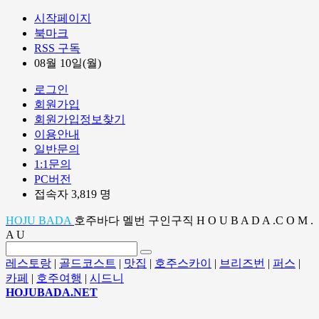
시작페이지
북마크
RSS 구독
08월 10일(월)
로그인
회원가입
회원가입정보찾기
이용안내
일반문의
1:1문의
PC버전
접속자 3,819 명
HOJU BADA
호주바다 멜번 구인구직 H O U B A D A .C O M .
A U
레스토랑
|
골드코스트
|
맛집
|
호주스카이
|
브리즈번
|
퍼스
|
카페
|
호주여행
|
시드니
HOJUBADA.NET