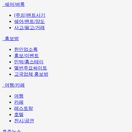
쉐어/벼룩
[주의]랜트사기
쉐어/렌트/양도
사고/팔고/거래
홍보방
한인업소록
홍보/이벤트
민박/홈스테이
멜번주요싸이트
고국업체 홍보방
여행/카페
여행
카페
레스토랑
호텔
전시/공연
호주뉴스