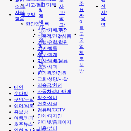
교민
도
텔
주
제
사고/팔고/거래
소식/
사
전
요
&
사람
고/
시/
홍보방
에
싸
찾음
팔
공
세
이
한인업소록
고/
연
이
트
식당/카페/주점
거
과
고
식품점/건강식품
래
외
국
여행/유학/학원
&
업
이민/법률
개
체
세무/회계
인
홍
이사/택배/물류
광
보
병원/치과
고
방
한의원/안경원
교회/성당/사찰
역송금/환전
메인
자동차정비/매매
수다방
청소/설비
구인/구직
건축/시설
쉐어/벼룩
컴퓨터/CCTV
홍보방
인쇄/디자인
여행/카페
인터넷/홈페이지
호주뉴스
미용/뷰티
영화 & TV보기