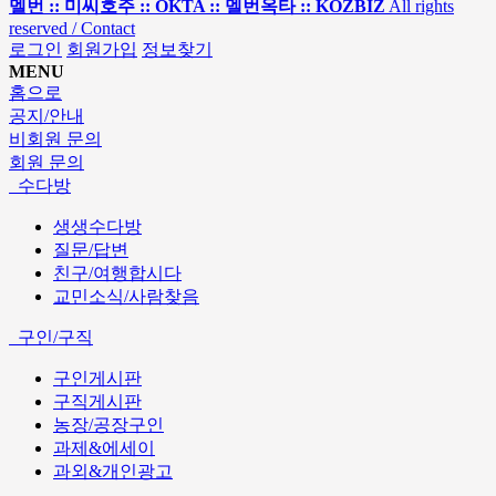
멜번 :: 미씨호주 :: OKTA :: 멜번옥타 :: KOZBIZ
All rights
reserved / Contact
로그인
회원가입
정보찾기
MENU
홈으로
공지/안내
비회원 문의
회원 문의
수다방
생생수다방
질문/답변
친구/여행합시다
교민소식/사람찾음
구인/구직
구인게시판
구직게시판
농장/공장구인
과제&에세이
과외&개인광고