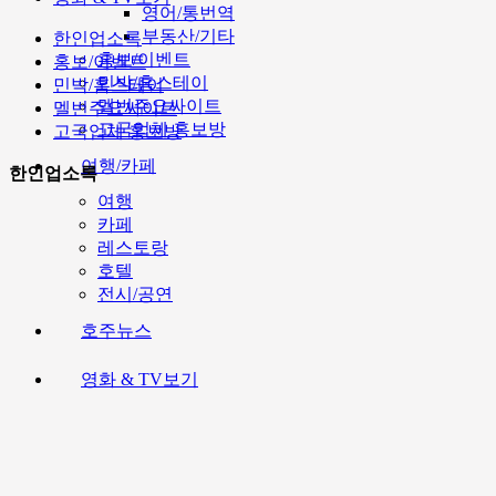
영어/통번역
부동산/기타
한인업소록
홍보/이벤트
홍보/이벤트
민박/홈스테이
민박/홈스테이
멜번주요싸이트
멜번주요싸이트
고국업체 홍보방
고국업체 홍보방
여행/카페
한인업소록
여행
카페
레스토랑
호텔
전시/공연
호주뉴스
영화 & TV보기