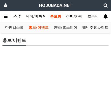
HOJUBADA.NET
구인/구직
쉐어/벼룩
홍보방
여행/카페
호주뉴스
영
한인업소록
홍보/이벤트
민박/홈스테이
멜번주요싸이트
홍보/이벤트