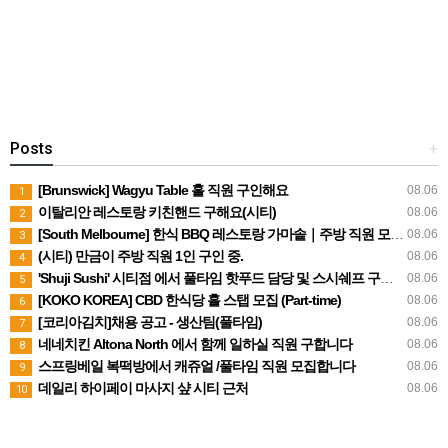
Posts
+
[Brunswick] Wagyu Table 홀 직원 구인해요
08.06
1
이탈리안 레스토랑 키친핸드 구해요(시티)
08.06
2
[South Melbourne] 한식 BBQ 레스토랑 가마솥｜주방 직원 모집｜스폰 가능
08.06
3
(시티) 만금이 주방 직원 1인 구인 중.
08.06
4
'Shuji Sushi' 시티점 에서 풀타임 핫푸드 담당 및 스시쉐프 구인합니다.
08.06
5
[KOKO KOREA] CBD 한식당 홀 스탭 모집 (Part-time)
08.06
6
[코리아김치]채용 공고 - 생산팀(풀타임)
08.06
7
네네치킨 Altona North 에서 함께 일하실 직원 구합니다
08.06
8
스프링베일 복떡방에서 캐쥬얼 /풀타임 직원 모집합니다
08.06
9
데일리 하이페이 마사지 샾 시티 근처
08.06
10