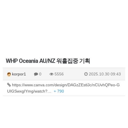
WHP Oceania AU/NZ 워홀집중 기획
korpor1
0
5556
2025.10.30 09:43
https://www.canva.com/design/DAGzZEstlJc/nCUvhQPeo-G
UIGSwxgIYmg/watch?…
+ 790