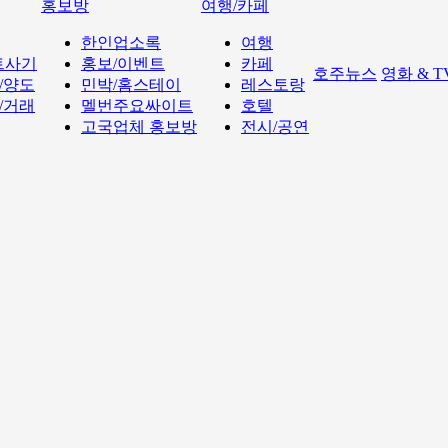
홍보방
여행/카페
한인업소록
여행
트사기
홍보/이벤트
카페
호주뉴스
영화 & 
/양도
민박/홈스테이
레스토랑
/거래
멜번주요싸이트
호텔
고국업체 홍보방
전시/공연