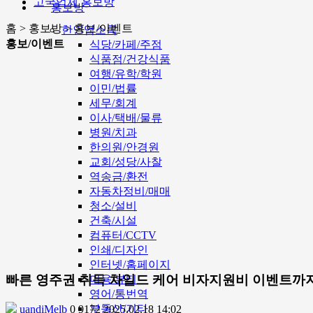
고국업체 홍보방
홍보방
홈 > 홍보방 > 홍보/이벤트
한인업소록
홍보/이벤트
식당/카페/주점
식품점/건강식품
여행/유학/학원
이민/법률
세무/회계
이사/택배/물류
병원/치과
한의원/안경원
교회/성당/사찰
역송금/환전
자동차정비/매매
청소/설비
건축/시설
컴퓨터/CCTV
인쇄/디자인
인터넷/홈페이지
빠른 영주권 취득 차일드 케어 비자지원비 이벤트까
미용/뷰티
영어/통번역
부동산/기타
uandiMelb
0
9172
2025.02.18 14:02