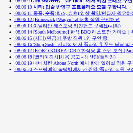
08.06
9
Glen Waverely "Mr Yoon" 에서 키친 스태프 
08.06
10
시티) 입술 반영구 포트폴리오 모델 구합니다.
08.06
11
롱폼, 숏폼(릴스, 쇼츠) 영상 촬영/편집자 필요하신
08.06
12
[Brunswick] Wagyu Table 홀 직원 구인해요
08.06
13
이탈리안 레스토랑 키친핸드 구해요(시티)
08.06
14
[South Melbourne] 한식 BBQ 레스토랑 가
08.06
15
(시티) 만금이 주방 직원 1인 구인 중.
08.06
16
'Shuji Sushi' 시티점 에서 풀타임 핫푸드 담당
08.06
17
[KOKO KOREA] CBD 한식당 홀 스탭 모집 (Part-t
08.06
18
[코리아김치]채용 공고 - 생산팀(풀타임)
08.06
19
네네치킨 Altona North 에서 함께 일하실 직원
08.06
20
스프링베일 복떡방에서 캐쥬얼 /풀타임 직원 