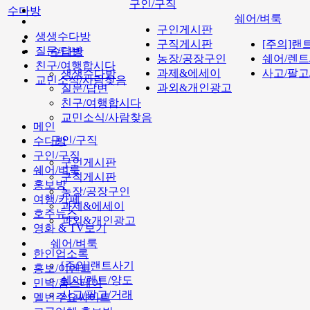
구인/구직
수다방
쉐어/벼룩
구인게시판
생생수다방
구직게시판
[주의]랜
질문/답변
수다방
농장/공장구인
쉐어/렌트
친구/여행합시다
과제&에세이
사고/팔고
생생수다방
교민소식/사람찾음
과외&개인광고
질문/답변
친구/여행합시다
교민소식/사람찾음
메인
구인/구직
수다방
구인/구직
구인게시판
쉐어/벼룩
구직게시판
홍보방
농장/공장구인
여행/카페
과제&에세이
호주뉴스
과외&개인광고
영화 & TV보기
쉐어/벼룩
한인업소록
[주의]랜트사기
홍보/이벤트
쉐어/렌트/양도
민박/홈스테이
사고/팔고/거래
멜번주요싸이트