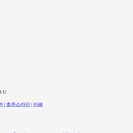
A U
번
|
호주스카이
|
카페