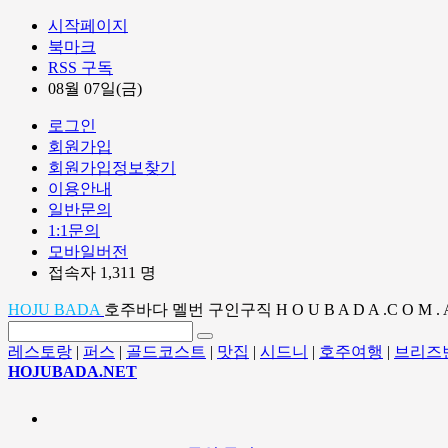
시작페이지
북마크
RSS 구독
08월 07일(금)
로그인
회원가입
회원가입정보찾기
이용안내
일반문의
1:1문의
모바일버전
접속자 1,311 명
HOJU BADA
호주바다 멜번 구인구직 H O U B A D A .C O M . 
레스토랑
|
퍼스
|
골드코스트
|
맛집
|
시드니
|
호주여행
|
브리즈
HOJUBADA.NET