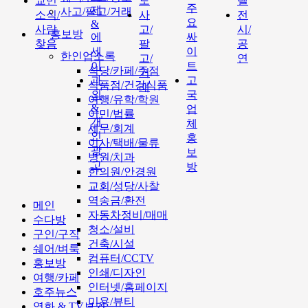
교민
도
텔
주
제
사고/팔고/거래
소식/
사
전
요
&
사람
고/
시/
홍보방
에
싸
찾음
팔
공
세
이
한인업소록
고/
연
이
트
식당/카페/주점
거
과
고
식품점/건강식품
래
외
국
여행/유학/학원
&
업
이민/법률
개
체
세무/회계
인
홍
이사/택배/물류
광
보
병원/치과
고
방
한의원/안경원
교회/성당/사찰
역송금/환전
메인
자동차정비/매매
수다방
청소/설비
구인/구직
건축/시설
쉐어/벼룩
컴퓨터/CCTV
홍보방
인쇄/디자인
여행/카페
인터넷/홈페이지
호주뉴스
미용/뷰티
영화 & TV보기