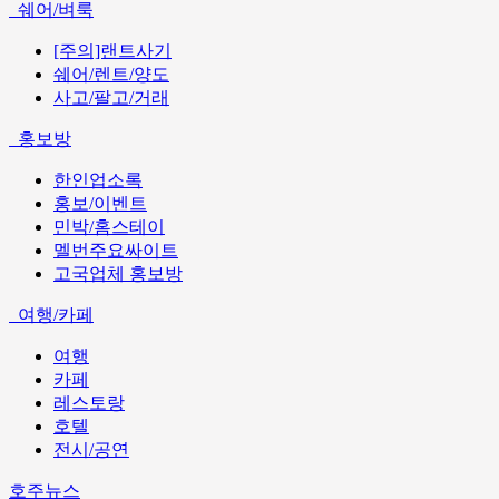
쉐어/벼룩
[주의]랜트사기
쉐어/렌트/양도
사고/팔고/거래
홍보방
한인업소록
홍보/이벤트
민박/홈스테이
멜번주요싸이트
고국업체 홍보방
여행/카페
여행
카페
레스토랑
호텔
전시/공연
호주뉴스