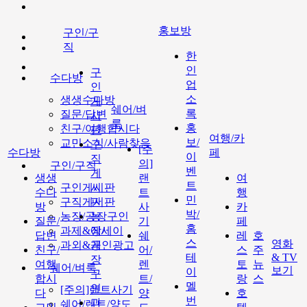
홍보방
구인/구
직
한
인
구
수다방
업
인
소
생생수다방
게
쉐어/벼
록
질문/답변
시
룩
홍
친구/여행합시다
판
여행/카
보/
교민소식/사람찾음
구
[주
수다방
페
이
직
의]
구인/구직
벤
게
생생
랜
여
트
구인게시판
시
수다
트
행
민
구직게시판
판
방
사
카
박/
농장/공장구인
농
질문/
기
페
홈
과제&에세이
장/
답변
쉐
레
호
스
영화
과외&개인광고
공
친구/
어/
스
주
테
& TV
장
여행
렌
토
뉴
쉐어/벼룩
보기
이
구
합시
트/
랑
스
멜
인
[주의]랜트사기
다
양
호
번
과
쉐어/렌트/양도