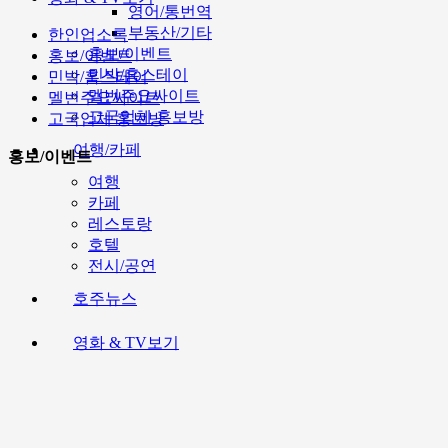
영어/통번역
부동산/기타
한인업소록
홍보/이벤트
홍보/이벤트
민박/홈스테이
민박/홈스테이
멜번주요싸이트
멜번주요싸이트
고국업체 홍보방
고국업체 홍보방
여행/카페
홍보/이벤트
여행
카페
레스토랑
호텔
전시/공연
호주뉴스
영화 & TV보기