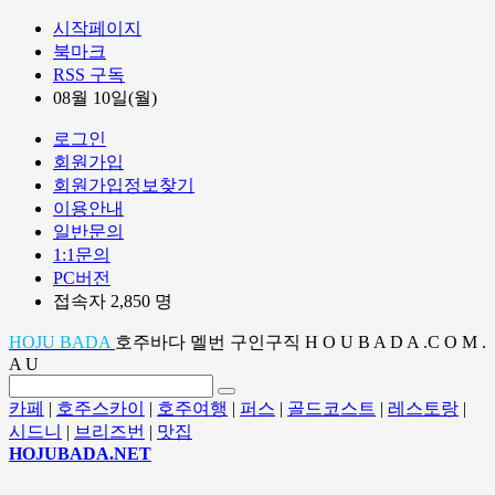
시작페이지
북마크
RSS 구독
08월 10일(월)
로그인
회원가입
회원가입정보찾기
이용안내
일반문의
1:1문의
PC버전
접속자 2,850 명
HOJU BADA
호주바다 멜번 구인구직 H O U B A D A .C O M .
A U
카페
|
호주스카이
|
호주여행
|
퍼스
|
골드코스트
|
레스토랑
|
시드니
|
브리즈번
|
맛집
HOJUBADA.NET