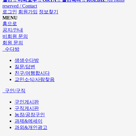
reserved / Contact
로그인
회원가입
정보찾기
MENU
홈으로
공지/안내
비회원 문의
회원 문의
수다방
생생수다방
질문/답변
친구/여행합시다
교민소식/사람찾음
구인/구직
구인게시판
구직게시판
농장/공장구인
과제&에세이
과외&개인광고