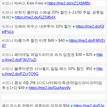
시드니 빅버스 Kids Free
https://me2.do/xZ1XbMBc
▶
시드니 브릿지 클라임 스페셜 20% 할인 (~11/30 주말, 공휴일
제외)
https://me2.do/GZ5if64X
▶
시드니 오페라 하우스 내부투어 10% 할인
https://me2.do/Gf
▶
ptPq1x
시드니 타롱가주 할인 티켓 $49 > $40
https://me2.do/FMVEi
▶
ltT
시드니 페더데일 와일드라이프 파크 입장권 $38 > $25
http
▶
s://me2.do/F30J7uZj
시드니 블루마운틴 시닉월드 일일 패스 10% 할인 $52
http
▶
s://me2.do/FZcrTQ5G
시드니 콤보 4중 2택 (시드니타워/수족관/와일드라이프/마담
투소1+1) $49
https://me2.do/GuiAwv8v
▶
골드코스트 커럼빈 생츄어리 입장권 $54
https://me2.do/5Jo
▶