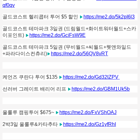
qf0qv
골드코스트 헬리콥터 투어 $5 할인
https://me2.do/5k2pI6l3
▶
골드코스트 테마파크 3일권 (드림월드+화이트워터월드+스카
이포인트)
https://me2.do/GciFsW9E
▶
골드코스트 테마파크 5일권 (무비월드+씨월드+웻앤와일드
+파라다이스컨츄리)
https://me2.do/56QV8vRT
▶
케언즈 쿠란다 투어 $135
https://me2.do/Gd32IZPV
▶
선러버 그레이트 배리어 리프
https://me2.do/GBM1Uk5b
▶
울룰루 캠핑투어 $675~
https://me2.do/FxVShOAJ
▶
2박3일 울룰루&카타추타
https://me2.do/Gz1yfRhI
▶