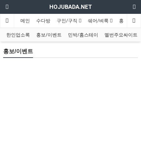
HOJUBADA.NET
메인
수다방
구인/구직
쉐어/벼룩
홍보방
한인업소록
홍보/이벤트
민박/홈스테이
멜번주요싸이트
홍보/이벤트