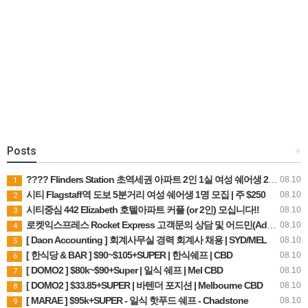
Posts
+
???? Flinders Station 초역세권 아파트 2인 1실 여성 쉐어생 2명 모집 (주 $210, 빌 포함)
08.10
1
시티 Flagstaff역 도보 5분거리 여성 쉐어생 1명 모집 | 주 $250
08.10
2
시티중심 442 Elizabeth 호텔아파트 커플 (or 2인) 모십니다!!
08.10
3
로켓익스프레스 Rocket Express 고객문의 상담 및 어드민(Admin) 직원을 모집합니다.
08.10
4
[ Daon Accounting ] 회계사무실 경력 회계사 채용 | SYD/MEL
08.10
5
[ 한식당 & BAR ] $90~$105+SUPER | 한식쉐프 | CBD
08.10
6
[ DOMO2 ] $80k~$90+Super | 일식 쉐프 | Mel CBD
08.10
7
[ DOMO2 ] $33.85+SUPER | 바텐더 포지션 | Melbourne CBD
08.10
8
[ MARAE ] $95k+SUPER - 일식 핫푸드 쉐프 - Chadstone
08.10
9