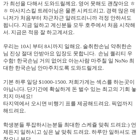
가 최선을 다해서 도와드릴께요. 영어 못해도 괜찮아요 ㅎ
ㅎ 마사지스킬 트레이닝은 물론 시켜드리고. 경력 많은 매
니저가 처음부터 차근차근 알려드리니까 걱정 안하셔도
됩니다. 지금 일하고 계신분들 모두 호주에서 처음 시작해
서. 지금은 적응 잘 하고계셔요.
우리는 10시 부터 8시까지 일해요. 술취한손님 약취한손
님 진상 절대 안받아요 입장도 못합니다. 손님 퀄리티 우
수함! 한국손님 거의 없어요 아는사람 마주칠 일 NoNo 최
대한 한국손님 안마주치도록 도와드릴게요.
기본 하루 일당 $1000-1500. 저희가게는 섹스를 하는곳이
아닙니다. 단기간에 확실하게 돈 벌수 있는 최고의 기회 놓
치지 마세요!
타지역에서 오시면 비행기 표를 제공해드려요. 픽업까지
해드려요.
학생분들 투잡하시는분들 최대한 스케쥴 맞춰 드려요:) 언
제든지 일하시고 싶은 날 맞춰 드려요. 하루만 일하셔도 괜
찮으니 부담