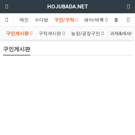
HOJUBADA.NET
메인
수다방
구인/구직
쉐어/벼룩
홍보방
구인게시판
구직게시판
농장/공장구인
과제&에세
구인게시판