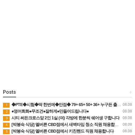
Posts
+
◆PTE◆시험◆딱 한번에◆만점◆ 79+ 65+ 50+ 36+ 누구든 출제원리로 접근하는 수업
08.08
1
●영어회화●무조건●잘하게●만들어드립니다●
08.08
2
시티 써든크로스앞 2인 1실 (여) 각방에 한분씩 쉐어생 구합니다
08.08
3
[박봉숙 식당] 멜버른 CBD점에서 새벽타임 청소 직원 채용합니다 (경력자 환영)
08.08
4
[박봉숙 식당] 멜버른 CBD점에서 키친핸드 직원 채용합니다
08.08
5