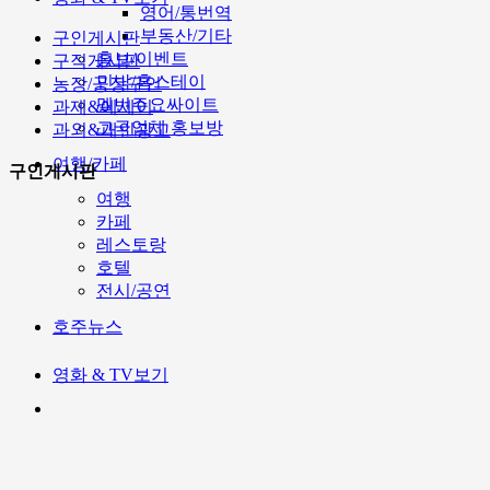
영어/통번역
부동산/기타
구인게시판
홍보/이벤트
구직게시판
민박/홈스테이
농장/공장구인
멜번주요싸이트
과제&에세이
고국업체 홍보방
과외&개인광고
여행/카페
구인게시판
여행
카페
레스토랑
호텔
전시/공연
호주뉴스
영화 & TV보기