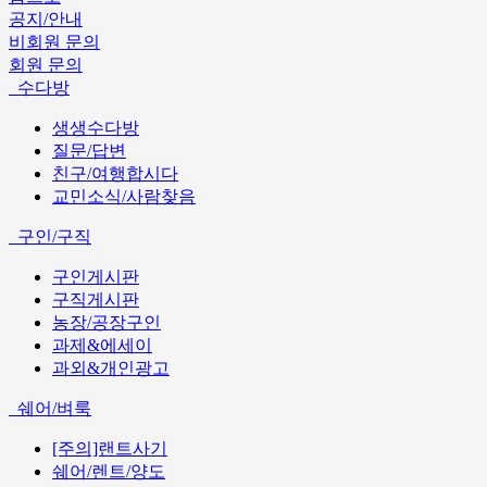
공지/안내
비회원 문의
회원 문의
수다방
생생수다방
질문/답변
친구/여행합시다
교민소식/사람찾음
구인/구직
구인게시판
구직게시판
농장/공장구인
과제&에세이
과외&개인광고
쉐어/벼룩
[주의]랜트사기
쉐어/렌트/양도