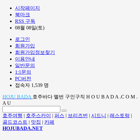
시작페이지
북마크
RSS 구독
08월 08일(토)
로그인
회원가입
회원가입정보찾기
이용안내
일반문의
1:1문의
PC버전
접속자 1,539 명
HOJU BADA
호주바다 멜번 구인구직 H O U B A D A .C O M .
A U
호주여행
|
호주스카이
|
퍼스
|
브리즈번
|
시드니
|
레스토랑
|
골드코스트
|
맛집
|
카페
HOJUBADA.NET