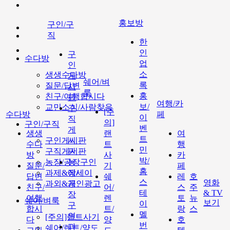
홍보방
구인/구
직
한
인
구
수다방
업
인
소
생생수다방
게
쉐어/벼
록
질문/답변
시
룩
홍
친구/여행합시다
판
여행/카
보/
교민소식/사람찾음
구
[주
수다방
페
이
직
의]
구인/구직
벤
게
생생
랜
여
트
구인게시판
시
수다
트
행
민
구직게시판
판
방
사
카
박/
농장/공장구인
농
질문/
기
페
홈
과제&에세이
장/
답변
쉐
레
호
스
영화
과외&개인광고
공
친구/
어/
스
주
테
& TV
장
여행
렌
토
뉴
쉐어/벼룩
보기
이
구
합시
트/
랑
스
멜
인
[주의]랜트사기
다
양
호
번
과
쉐어/렌트/양도