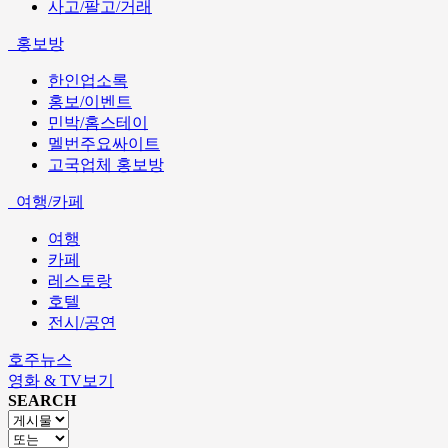
사고/팔고/거래
홍보방
한인업소록
홍보/이벤트
민박/홈스테이
멜번주요싸이트
고국업체 홍보방
여행/카페
여행
카페
레스토랑
호텔
전시/공연
호주뉴스
영화 & TV보기
SEARCH