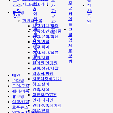
교민
도
텔
주
제
사고/팔고/거래
소식/
사
전
요
&
사람
고/
시/
홍보방
에
싸
찾음
팔
공
세
이
한인업소록
고/
연
이
트
식당/카페/주점
거
과
고
식품점/건강식품
래
외
국
여행/유학/학원
&
업
이민/법률
개
체
세무/회계
인
홍
이사/택배/물류
광
보
병원/치과
고
방
한의원/안경원
교회/성당/사찰
역송금/환전
메인
자동차정비/매매
수다방
청소/설비
구인/구직
건축/시설
쉐어/벼룩
컴퓨터/CCTV
홍보방
인쇄/디자인
여행/카페
인터넷/홈페이지
호주뉴스
미용/뷰티
영화 & TV보기