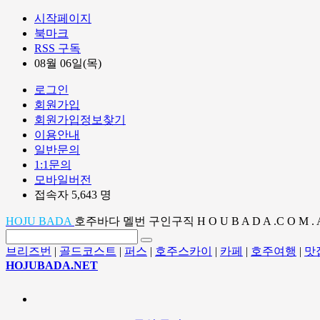
시작페이지
북마크
RSS 구독
08월 06일(목)
로그인
회원가입
회원가입정보찾기
이용안내
일반문의
1:1문의
모바일버전
접속자 5,643 명
HOJU BADA
호주바다 멜번 구인구직 H O U B A D A .C O M . 
브리즈번
|
골드코스트
|
퍼스
|
호주스카이
|
카페
|
호주여행
|
맛
HOJUBADA.NET