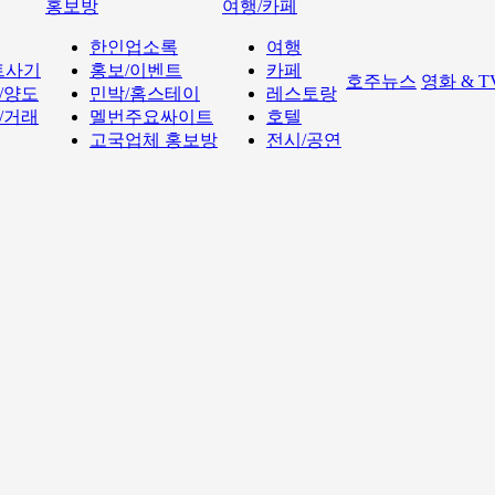
홍보방
여행/카페
한인업소록
여행
트사기
홍보/이벤트
카페
호주뉴스
영화 & 
/양도
민박/홈스테이
레스토랑
/거래
멜번주요싸이트
호텔
고국업체 홍보방
전시/공연