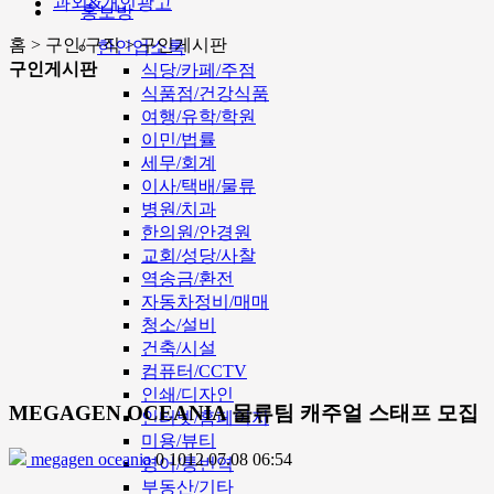
과외&개인광고
홍보방
홈 > 구인/구직 > 구인게시판
한인업소록
구인게시판
식당/카페/주점
식품점/건강식품
여행/유학/학원
이민/법률
세무/회계
이사/택배/물류
병원/치과
한의원/안경원
교회/성당/사찰
역송금/환전
자동차정비/매매
청소/설비
건축/시설
컴퓨터/CCTV
인쇄/디자인
MEGAGEN OCEANIA 물류팀 캐주얼 스태프 모집
인터넷/홈페이지
미용/뷰티
megagen oceania
0
1012
07.08 06:54
영어/통번역
부동산/기타