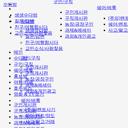
구인/구직
수다방
쉐어/벼룩
구인게시판
생생수다방
구직게시판
[주의]랜
질문/답변
수다방
농장/공장구인
쉐어/렌트
친구/여행합시다
과제&에세이
사고/팔고
생생수다방
교민소식/사람찾음
과외&개인광고
질문/답변
친구/여행합시다
교민소식/사람찾음
메인
구인/구직
수다방
구인/구직
구인게시판
쉐어/벼룩
구직게시판
홍보방
농장/공장구인
여행/카페
과제&에세이
호주뉴스
과외&개인광고
영화 & TV보기
쉐어/벼룩
구인게시판
[주의]랜트사기
구직게시판
쉐어/렌트/양도
농장/공장구인
사고/팔고/거래
과제&에세이