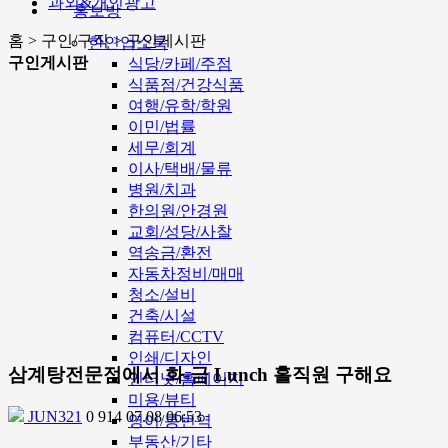
과외&개인광고
홍보방
홈 > 구인/구직 > 구인게시판
한인업소록
구인게시판
식당/카페/주점
식품점/건강식품
여행/유학/학원
이민/법률
세무/회계
이사/택배/물류
병원/치과
한의원/안경원
교회/성당/사찰
역송금/환전
자동차정비/매매
청소/설비
건축/시설
컴퓨터/CCTV
인쇄/디자인
삼계탕전문점에서 화-금 Lunch 홀직원 구해요
인터넷/홈페이지
미용/뷰티
JUN321
0
914
07.08 06:53
영어/통번역
부동산/기타