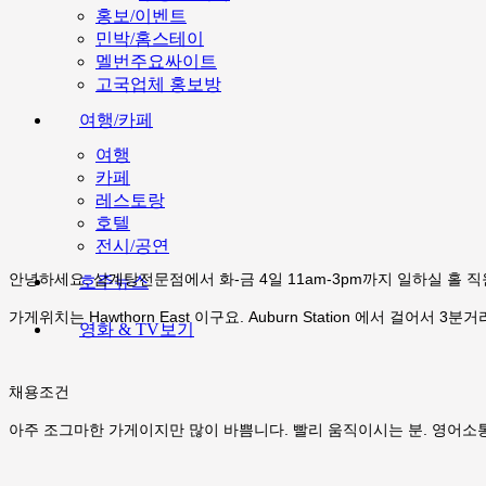
홍보/이벤트
민박/홈스테이
멜번주요싸이트
고국업체 홍보방
여행/카페
여행
카페
레스토랑
호텔
전시/공연
안녕하세요. 삼계탕전문점에서 화-금 4일 11am-3pm까지 일하실 홀 직
호주뉴스
가게위치는 Hawthorn East 이구요. Auburn Station 에서 걸어서 3
영화 & TV보기
채용조건
아주 조그마한 가게이지만 많이 바쁨니다. 빨리 움직이시는 분. 영어소통