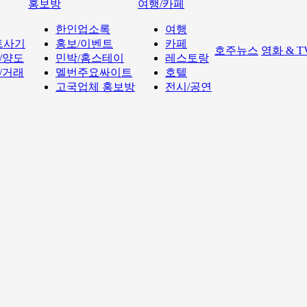
홍보방
여행/카페
한인업소록
여행
트사기
홍보/이벤트
카페
호주뉴스
영화 & 
/양도
민박/홈스테이
레스토랑
/거래
멜번주요싸이트
호텔
고국업체 홍보방
전시/공연