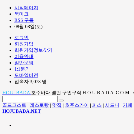
시작페이지
북마크
RSS 구독
08월 08일(토)
로그인
회원가입
회원가입정보찾기
이용안내
일반문의
1:1문의
모바일버전
접속자 3,078 명
HOJU BADA
호주바다 멜번 구인구직 H O U B A D A .C O M . 
골드코스트
|
레스토랑
|
맛집
|
호주스카이
|
퍼스
|
시드니
|
카페
HOJUBADA.NET