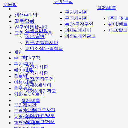
구인/구직
수다방
쉐어/벼룩
구인게시판
생생수다방
구직게시판
[주의]랜
질문/답변
수다방
농장/공장구인
쉐어/렌트
친구/여행합시다
과제&에세이
사고/팔고
생생수다방
교민소식/사람찾음
과외&개인광고
질문/답변
친구/여행합시다
교민소식/사람찾음
메인
구인/구직
수다방
구인/구직
구인게시판
쉐어/벼룩
구직게시판
홍보방
농장/공장구인
여행/카페
과제&에세이
호주뉴스
과외&개인광고
영화 & TV보기
쉐어/벼룩
구인게시판
[주의]랜트사기
구직게시판
쉐어/렌트/양도
농장/공장구인
사고/팔고/거래
과제&에세이