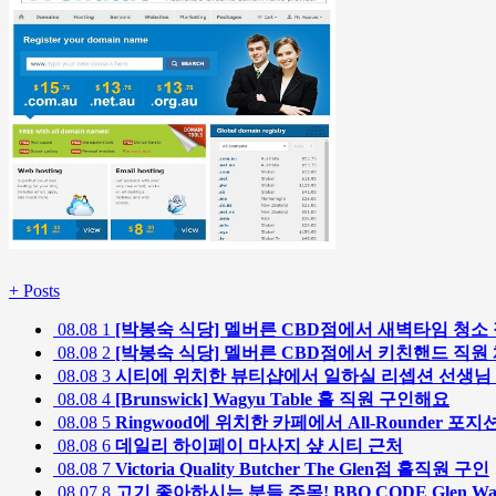
+
Posts
08.08
1
[박봉숙 식당] 멜버른 CBD점에서 새벽타임 청소
08.08
2
[박봉숙 식당] 멜버른 CBD점에서 키친핸드 직
08.08
3
시티에 위치한 뷰티샵에서 일하실 리셉션 선생님
08.08
4
[Brunswick] Wagyu Table 홀 직원 구인해요
08.08
5
Ringwood에 위치한 카페에서 All-Rounder 포지
08.08
6
데일리 하이페이 마사지 샾 시티 근처
08.08
7
Victoria Quality Butcher The Glen점 홀직원 구인
08.07
8
고기 좋아하시는 분들 주목! BBQ CODE Glen W