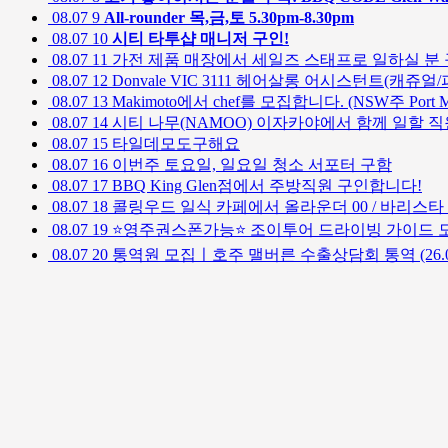
08.07
9
All-rounder 목,금,토 5.30pm-8.30pm
08.07
10
시티 타투샵 매니저 구인!
08.07
11
가전 제품 매장에서 세일즈 스태프로 일하실 분 
08.07
12
Donvale VIC 3111 헤어살롱 어시스턴트(캐쥬
08.07
13
Makimoto에서 chef를 모집합니다. (NSW주 Port Ma
08.07
14
시티 나무(NAMOO) 이자카야에서 함께 일할 
08.07
15
타일데모도구해요
08.07
16
이번주 토요일, 일요일 청소 서포터 구함
08.07
17
BBQ King Glen점에서 주방직원 구인합니다!
08.07
18
콜링우드 일식 카페에서 올라운더 00 / 바리스타 
08.07
19
⭐영주권스폰가능⭐ 조이투어 드라이빙 가이드 모
08.07
20
통역원 모집ㅣ호주 맬버른 수출상담회 통역 (26.08