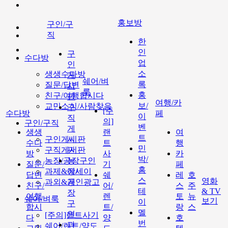
홍보방
구인/구
직
한
인
구
수다방
업
인
소
생생수다방
게
쉐어/벼
록
질문/답변
시
룩
홍
친구/여행합시다
판
여행/카
보/
교민소식/사람찾음
구
[주
수다방
페
이
직
의]
구인/구직
벤
게
생생
랜
여
트
구인게시판
시
수다
트
행
민
구직게시판
판
방
사
카
박/
농장/공장구인
농
질문/
기
페
홈
과제&에세이
장/
답변
쉐
레
호
스
영화
과외&개인광고
공
친구/
어/
스
주
테
& TV
장
여행
렌
토
뉴
쉐어/벼룩
보기
이
구
합시
트/
랑
스
멜
인
[주의]랜트사기
다
양
호
번
과
쉐어/렌트/양도