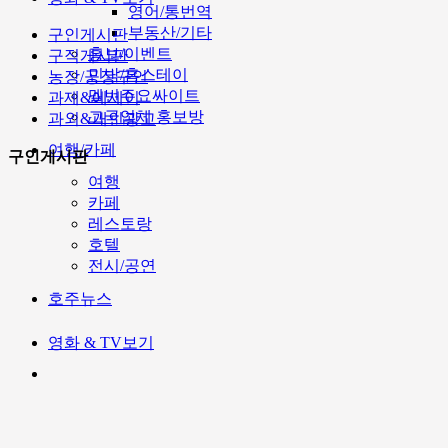
영어/통번역
부동산/기타
구인게시판
홍보/이벤트
구직게시판
민박/홈스테이
농장/공장구인
멜번주요싸이트
과제&에세이
고국업체 홍보방
과외&개인광고
여행/카페
구인게시판
여행
카페
레스토랑
호텔
전시/공연
호주뉴스
영화 & TV보기