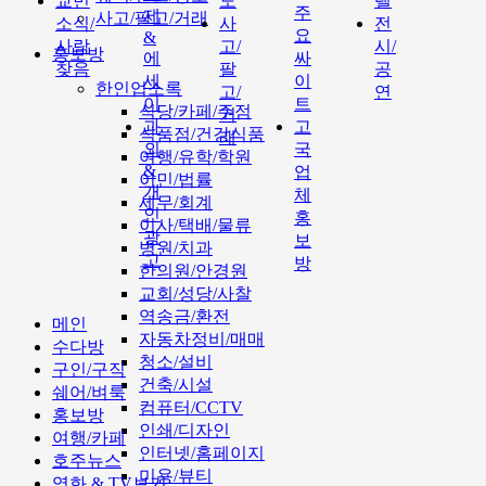
교민
도
텔
주
제
사고/팔고/거래
소식/
사
전
요
&
사람
고/
시/
홍보방
에
싸
찾음
팔
공
세
이
한인업소록
고/
연
이
트
식당/카페/주점
거
과
고
식품점/건강식품
래
외
국
여행/유학/학원
&
업
이민/법률
개
체
세무/회계
인
홍
이사/택배/물류
광
보
병원/치과
고
방
한의원/안경원
교회/성당/사찰
역송금/환전
메인
자동차정비/매매
수다방
청소/설비
구인/구직
건축/시설
쉐어/벼룩
컴퓨터/CCTV
홍보방
인쇄/디자인
여행/카페
인터넷/홈페이지
호주뉴스
미용/뷰티
영화 & TV보기