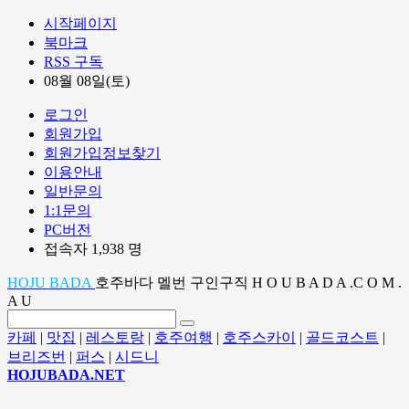
시작페이지
북마크
RSS 구독
08월 08일(토)
로그인
회원가입
회원가입정보찾기
이용안내
일반문의
1:1문의
PC버전
접속자 1,938 명
HOJU BADA
호주바다 멜번 구인구직 H O U B A D A .C O M .
A U
카페
|
맛집
|
레스토랑
|
호주여행
|
호주스카이
|
골드코스트
|
브리즈번
|
퍼스
|
시드니
HOJUBADA.NET