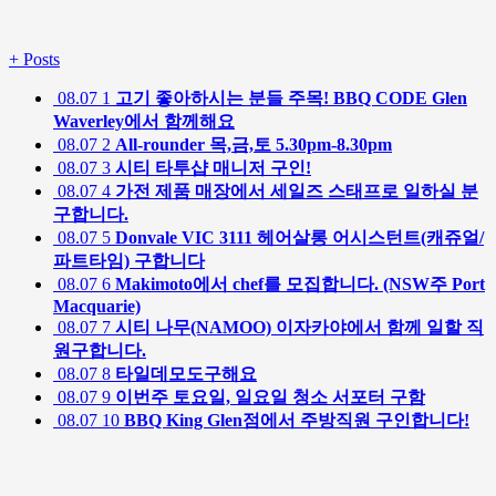
+
Posts
08.07
1
고기 좋아하시는 분들 주목! BBQ CODE Glen
Waverley에서 함께해요
08.07
2
All-rounder 목,금,토 5.30pm-8.30pm
08.07
3
시티 타투샵 매니저 구인!
08.07
4
가전 제품 매장에서 세일즈 스태프로 일하실 분
구합니다.
08.07
5
Donvale VIC 3111 헤어살롱 어시스턴트(캐쥬얼/
파트타임) 구합니다
08.07
6
Makimoto에서 chef를 모집합니다. (NSW주 Port
Macquarie)
08.07
7
시티 나무(NAMOO) 이자카야에서 함께 일할 직
원구합니다.
08.07
8
타일데모도구해요
08.07
9
이번주 토요일, 일요일 청소 서포터 구함
08.07
10
BBQ King Glen점에서 주방직원 구인합니다!