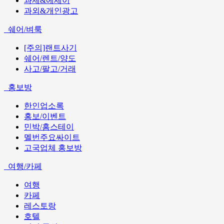
과제&에세이
과외&개인광고
쉐어/벼룩
[주의]랜트사기
쉐어/렌트/양도
사고/팔고/거래
홍보방
한인업소록
홍보/이벤트
민박/홈스테이
멜번주요싸이트
고국업체 홍보방
여행/카페
여행
카페
레스토랑
호텔