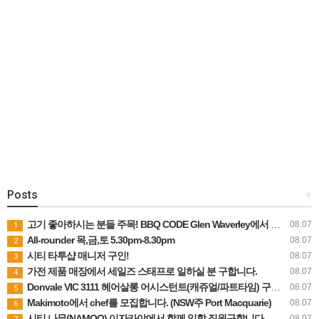
Posts
+
고기 좋아하시는 분들 주목! BBQ CODE Glen Waverley에서 함께해요
08.07
1
All-rounder 목,금,토 5.30pm-8.30pm
08.07
2
시티 타투샵 매니저 구인!
08.07
3
가전 제품 매장에서 세일즈 스태프로 일하실 분 구합니다.
08.07
4
Donvale VIC 3111 헤어살롱 어시스턴트(캐쥬얼/파트타임) 구합니다
08.07
5
Makimoto에서 chef를 모집합니다. (NSW주 Port Macquarie)
08.07
6
시티 나무(NAMOO) 이자카야에서 함께 일할 직원구합니다.
08.07