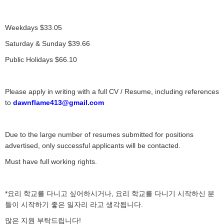
Weekdays $33.05
Saturday & Sunday $39.66
Public Holidays $66.10
Please apply in writing with a full CV / Resume, including references
to
dawnflame413@gmail.com
Due to the large number of resumes submitted for positions
advertised, only successful applicants will be contacted.
Must have full working rights.
*요리 학교를 다니고 싶어하시거나, 요리 학교를 다니기 시작하신 분
들이 시작하기 좋은 일자리 라고 생각됩니다.
많은 지원 부탁드립니다!