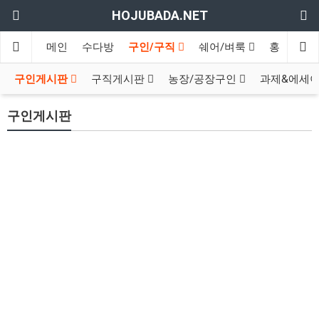
HOJUBADA.NET
메인
수다방
구인/구직
쉐어/벼룩
홍보방
구인게시판
구직게시판
농장/공장구인
과제&에세
구인게시판