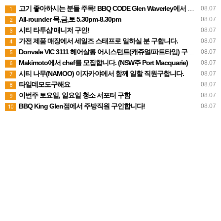
고기 좋아하시는 분들 주목! BBQ CODE Glen Waverley에서 함께해요
08.07
1
All-rounder 목,금,토 5.30pm-8.30pm
08.07
2
시티 타투샵 매니저 구인!
08.07
3
가전 제품 매장에서 세일즈 스태프로 일하실 분 구합니다.
08.07
4
Donvale VIC 3111 헤어살롱 어시스턴트(캐쥬얼/파트타임) 구합니다
08.07
5
Makimoto에서 chef를 모집합니다. (NSW주 Port Macquarie)
08.07
6
시티 나무(NAMOO) 이자카야에서 함께 일할 직원구합니다.
08.07
7
타일데모도구해요
08.07
8
이번주 토요일, 일요일 청소 서포터 구함
08.07
9
BBQ King Glen점에서 주방직원 구인합니다!
08.07
10