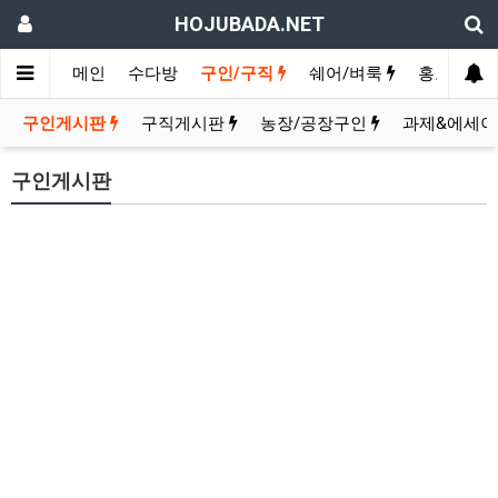
HOJUBADA.NET
메인
수다방
구인/구직
쉐어/벼룩
홍보방
구인게시판
구직게시판
농장/공장구인
과제&에세이
구인게시판