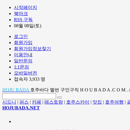
시작페이지
북마크
RSS 구독
08월 08일(토)
로그인
회원가입
회원가입정보찾기
이용안내
일반문의
1:1문의
모바일버전
접속자 3,933 명
HOJU BADA
호주바다 멜번 구인구직 H O U B A D A .C O M . 
시드니
|
퍼스
|
카페
|
레스토랑
|
호주스카이
|
맛집
|
호주여행
|
HOJUBADA.NET