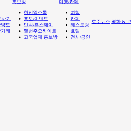
홍보방
여행/카페
한인업소록
여행
트사기
홍보/이벤트
카페
호주뉴스
영화 & 
/양도
민박/홈스테이
레스토랑
/거래
멜번주요싸이트
호텔
고국업체 홍보방
전시/공연