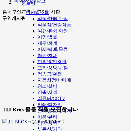
과외&개인광고
홍보방
홈 > 구인/구직 > 구인게시판
한인업소록
구인게시판
식당/카페/주점
식품점/건강식품
여행/유학/학원
이민/법률
세무/회계
이사/택배/물류
병원/치과
한의원/안경원
교회/성당/사찰
역송금/환전
자동차정비/매매
청소/설비
건축/시설
컴퓨터/CCTV
인쇄/디자인
JJJ Bros 쿨룸 직원 모집합니다.
인터넷/홈페이지
미용/뷰티
JJJ BROS
0
1481
06.17 13:12
영어/통번역
부동산/기타