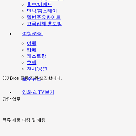
홍보/이벤트
민박/홈스테이
멜번주요싸이트
고국업체 홍보방
여행/카페
여행
카페
레스토랑
호텔
전시/공연
JJJ Bros 쿨룸 직원 모집합니다.
호주뉴스
영화 & TV보기
담당 업무
육류 제품 피킹 및 패킹