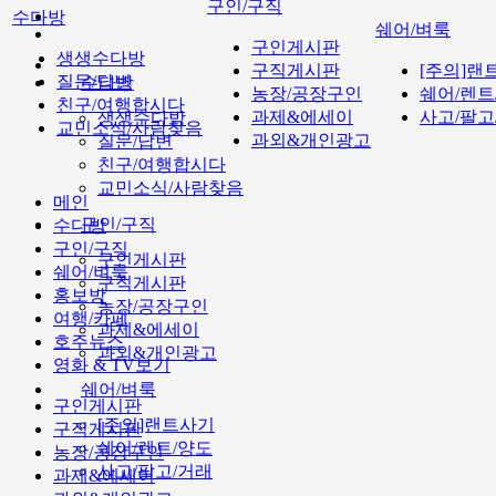
구인/구직
수다방
쉐어/벼룩
구인게시판
생생수다방
구직게시판
[주의]랜
질문/답변
수다방
농장/공장구인
쉐어/렌트
친구/여행합시다
과제&에세이
사고/팔고
생생수다방
교민소식/사람찾음
과외&개인광고
질문/답변
친구/여행합시다
교민소식/사람찾음
메인
구인/구직
수다방
구인/구직
구인게시판
쉐어/벼룩
구직게시판
홍보방
농장/공장구인
여행/카페
과제&에세이
호주뉴스
과외&개인광고
영화 & TV보기
쉐어/벼룩
구인게시판
[주의]랜트사기
구직게시판
쉐어/렌트/양도
농장/공장구인
사고/팔고/거래
과제&에세이