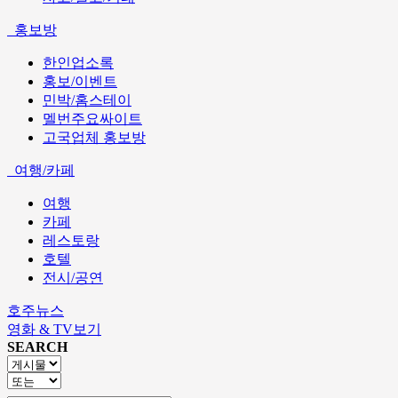
홍보방
한인업소록
홍보/이벤트
민박/홈스테이
멜번주요싸이트
고국업체 홍보방
여행/카페
여행
카페
레스토랑
호텔
전시/공연
호주뉴스
영화 & TV보기
SEARCH