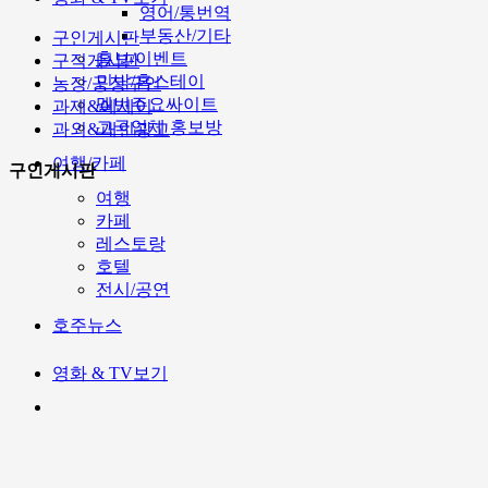
영어/통번역
부동산/기타
구인게시판
홍보/이벤트
구직게시판
민박/홈스테이
농장/공장구인
멜번주요싸이트
과제&에세이
고국업체 홍보방
과외&개인광고
여행/카페
구인게시판
여행
카페
레스토랑
호텔
전시/공연
호주뉴스
영화 & TV보기