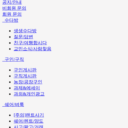
공지/안내
비회원 문의
회원 문의
수다방
생생수다방
질문/답변
친구/여행합시다
교민소식/사람찾음
구인/구직
구인게시판
구직게시판
농장/공장구인
과제&에세이
과외&개인광고
쉐어/벼룩
[주의]랜트사기
쉐어/렌트/양도
사고/팔고/거래