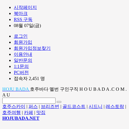
시작페이지
북마크
RSS 구독
08월 07일(금)
로그인
회원가입
회원가입정보찾기
이용안내
일반문의
1:1문의
PC버전
접속자 2,451 명
HOJU BADA
호주바다 멜번 구인구직 H O U B A D A .C O M .
A U
호주스카이
|
퍼스
|
브리즈번
|
골드코스트
|
시드니
|
레스토랑
|
호주여행
|
카페
|
맛집
HOJUBADA.NET