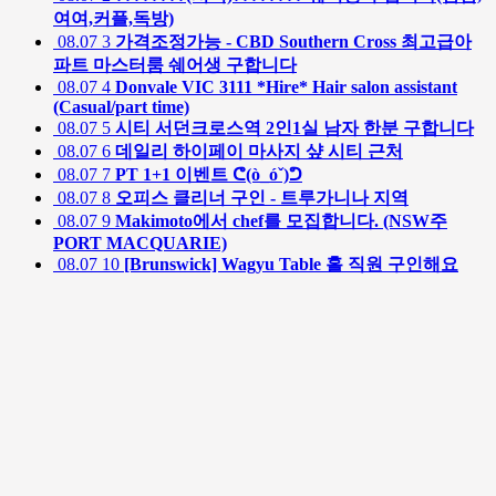
여여,커플,독방)
08.07
3
가격조정가능 - CBD Southern Cross 최고급아
파트 마스터룸 쉐어생 구합니다
08.07
4
Donvale VIC 3111 *Hire* Hair salon assistant
(Casual/part time)
08.07
5
시티 서던크로스역 2인1실 남자 한분 구합니다
08.07
6
데일리 하이페이 마사지 샾 시티 근처
08.07
7
PT 1+1 이벤트 ᕦ(ò_óˇ)ᕤ
08.07
8
오피스 클리너 구인 - 트루가니나 지역
08.07
9
Makimoto에서 chef를 모집합니다. (NSW주
PORT MACQUARIE)
08.07
10
[Brunswick] Wagyu Table 홀 직원 구인해요