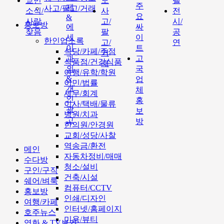
교민
도
텔
주
제
사고/팔고/거래
소식/
사
전
요
&
사람
고/
시/
홍보방
에
싸
찾음
팔
공
세
이
한인업소록
고/
연
이
트
식당/카페/주점
거
과
고
식품점/건강식품
래
외
국
여행/유학/학원
&
업
이민/법률
개
체
세무/회계
인
홍
이사/택배/물류
광
보
병원/치과
고
방
한의원/안경원
교회/성당/사찰
역송금/환전
메인
자동차정비/매매
수다방
청소/설비
구인/구직
건축/시설
쉐어/벼룩
컴퓨터/CCTV
홍보방
인쇄/디자인
여행/카페
인터넷/홈페이지
호주뉴스
미용/뷰티
영화 & TV보기