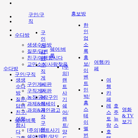
홍보방
구인/구
직
한
인
구
수다방
업
인
소
생생수다방
게
쉐어/벼
록
질문/답변
시
룩
홍
친구/여행합시다
판
여행/카
보/
교민소식/사람찾음
구
[주
수다방
페
이
직
의]
구인/구직
벤
게
생생
랜
여
트
구인게시판
시
수다
트
행
민
구직게시판
판
방
사
카
박/
농장/공장구인
농
질문/
기
페
홈
과제&에세이
장/
답변
쉐
레
호
스
영화
과외&개인광고
공
친구/
어/
스
주
테
& TV
장
여행
렌
토
뉴
쉐어/벼룩
보기
이
구
합시
트/
랑
스
멜
인
[주의]랜트사기
다
양
호
번
과
쉐어/렌트/양도