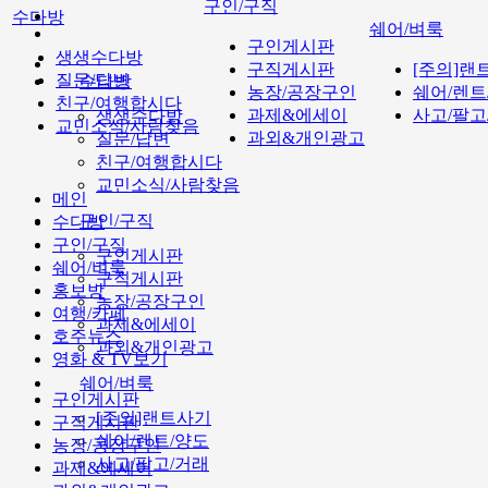
구인/구직
수다방
쉐어/벼룩
구인게시판
생생수다방
구직게시판
[주의]랜
질문/답변
수다방
농장/공장구인
쉐어/렌트
친구/여행합시다
과제&에세이
사고/팔고
생생수다방
교민소식/사람찾음
과외&개인광고
질문/답변
친구/여행합시다
교민소식/사람찾음
메인
구인/구직
수다방
구인/구직
구인게시판
쉐어/벼룩
구직게시판
홍보방
농장/공장구인
여행/카페
과제&에세이
호주뉴스
과외&개인광고
영화 & TV보기
쉐어/벼룩
구인게시판
[주의]랜트사기
구직게시판
쉐어/렌트/양도
농장/공장구인
사고/팔고/거래
과제&에세이