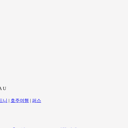
A U
드니
|
호주여행
|
퍼스