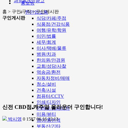
과외&개인광고
홍보방
홈 > 구인/구직 > 구인게시판
한인업소록
구인게시판
식당/카페/주점
식품점/건강식품
여행/유학/학원
이민/법률
세무/회계
이사/택배/물류
병원/치과
한의원/안경원
교회/성당/사찰
역송금/환전
자동차정비/매매
청소/설비
건축/시설
컴퓨터/CCTV
인쇄/디자인
신전 CBD점 캐주얼 올라운더 구인합니다!
인터넷/홈페이지
미용/뷰티
박시영
0
1587
06.16 22:13
영어/통번역
부동산/기타