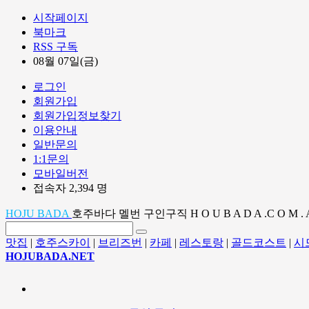
시작페이지
북마크
RSS 구독
08월 07일(금)
로그인
회원가입
회원가입정보찾기
이용안내
일반문의
1:1문의
모바일버전
접속자 2,394 명
HOJU BADA
호주바다 멜번 구인구직 H O U B A D A .C O M . 
맛집
|
호주스카이
|
브리즈번
|
카페
|
레스토랑
|
골드코스트
|
시
HOJUBADA.NET