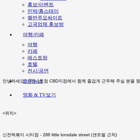
홍보/이벤트
민박/홈스테이
멜번주요싸이트
고국업체 홍보방
여행/카페
여행
카페
레스토랑
호텔
전시/공연
호주뉴스
안녕하세요, 신전 1호점 CBD지점에서 함께 즐겁게 근무해 주실 분을 
영화 & TV보기
<위치>
신전떡볶이 시티점 - 288 little lonsdale street (센트럴 근처)