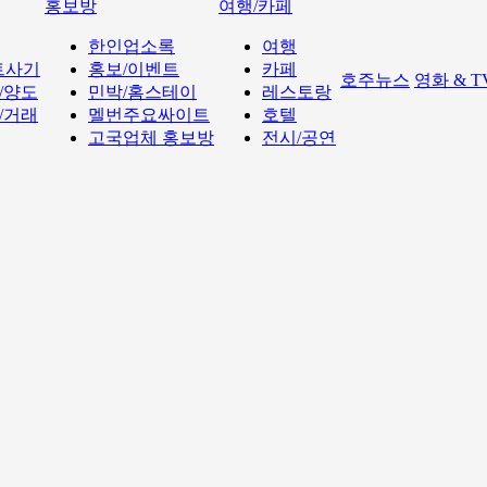
홍보방
여행/카페
한인업소록
여행
트사기
홍보/이벤트
카페
호주뉴스
영화 & 
/양도
민박/홈스테이
레스토랑
/거래
멜번주요싸이트
호텔
고국업체 홍보방
전시/공연