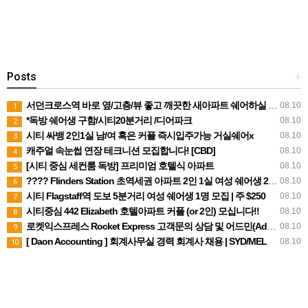
Posts
+
서던크로스역 바로 옆/고층/뷰 좋고 깨끗한 새아파트 쉐어하실 2인 or 1인 여자분들 구해요.
08.10
1
*독방 쉐어생 구함/시티20분거리 /디어파크
08.10
2
시티 싸뱅 2인1실 남/여 혹은 커플 즉시입주가능 거실쉐어x
08.10
3
캐주얼 속눈썹 연장 테크니션 모집합니다! [CBD]
08.10
4
[시티 중심 세컨룸 독방] 프리미엄 호텔식 아파트
08.10
5
???? Flinders Station 초역세권 아파트 2인 1실 여성 쉐어생 2명 모집 (주 $210, 빌 포함)
08.10
6
시티 Flagstaff역 도보 5분거리 여성 쉐어생 1명 모집 | 주 $250
08.10
7
시티중심 442 Elizabeth 호텔아파트 커플 (or 2인) 모십니다!!
08.10
8
로켓익스프레스 Rocket Express 고객문의 상담 및 어드민(Admin) 직원을 모집합니다.
08.10
9
[ Daon Accounting ] 회계사무실 경력 회계사 채용 | SYD/MEL
08.10
10