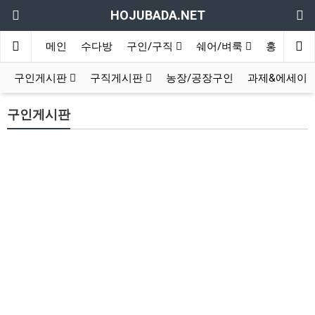
HOJUBADA.NET
메인
수다방
구인/구직
쉐어/벼룩
홍보방
구인게시판
구직게시판
농장/공장구인
과제&에세이
구인게시판