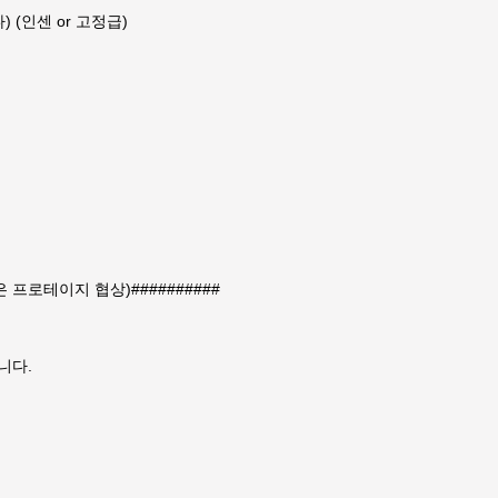
 (인센 or 고정급)
프로테이지 협상)##########
니다.