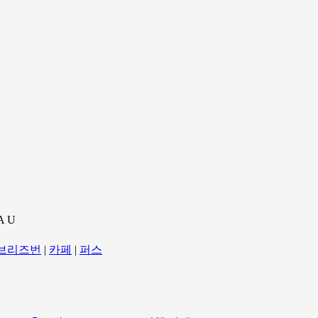
A U
브리즈번
|
카페
|
퍼스