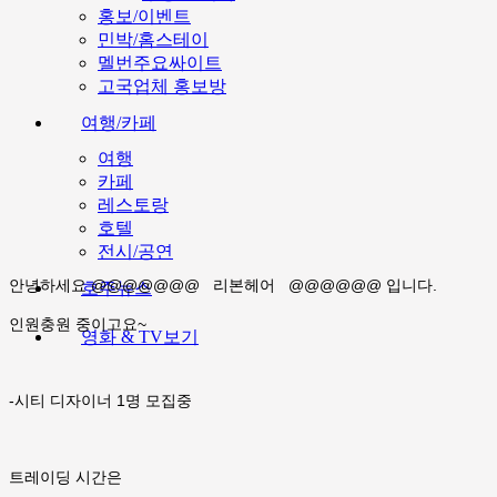
홍보/이벤트
민박/홈스테이
멜번주요싸이트
고국업체 홍보방
여행/카페
여행
카페
레스토랑
호텔
전시/공연
안녕하세요 @@@@@@@ 리본헤어 @@@@@@ 입니다.
호주뉴스
인원충원 중이고요~
영화 & TV보기
-시티 디자이너 1명 모집중
트레이딩 시간은