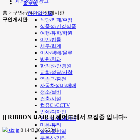
과외&개인광고
홍보방
홈 > 구인/구직 > 구인게시판
한인업소록
구인게시판
식당/카페/주점
식품점/건강식품
여행/유학/학원
이민/법률
세무/회계
이사/택배/물류
병원/치과
한의원/안경원
교회/성당/사찰
역송금/환전
자동차정비/매매
청소/설비
건축/시설
컴퓨터/CCTV
인쇄/디자인
[] RIBBON HAIR [] 헤어드레서 모집중 입니다~
인터넷/홈페이지
미용/뷰티
sixjin
0
1443
06.16 22:11
영어/통번역
부동산/기타