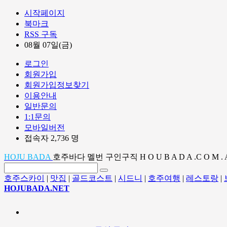
시작페이지
북마크
RSS 구독
08월 07일(금)
로그인
회원가입
회원가입정보찾기
이용안내
일반문의
1:1문의
모바일버전
접속자 2,736 명
HOJU BADA
호주바다 멜번 구인구직 H O U B A D A .C O M . 
호주스카이
|
맛집
|
골드코스트
|
시드니
|
호주여행
|
레스토랑
|
HOJUBADA.NET