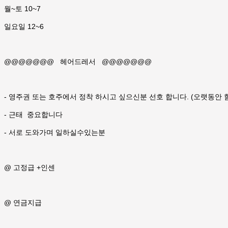
월~토 10~7
일요일 12~6
@@@@@@@ 헤어드레서 @@@@@@@
- 영주권 또는 호주에서 정착 하시고 싶으신분 선호 합니다. (오랫동안 함
- 근태 중요합니다
- 서로 도와가며 일하실수있는분
@ 고정급 +인센
@ 연금지급