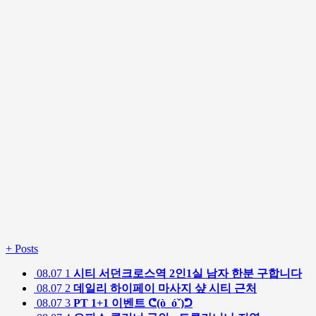
+
Posts
08.07
1
시티 서던크로스역 2인1실 남자 한분 구합니다
08.07
2
데일리 하이페이 마사지 샾 시티 근처
08.07
3
PT 1+1 이벤트 ᕦ(ò_óˇ)ᕤ