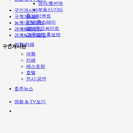
영어/통번역
부동산/기타
구인게시판
홍보/이벤트
구직게시판
민박/홈스테이
농장/공장구인
멜번주요싸이트
과제&에세이
고국업체 홍보방
과외&개인광고
여행/카페
구인게시판
여행
카페
레스토랑
호텔
전시/공연
호주뉴스
영화 & TV보기