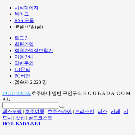
시작페이지
북마크
RSS 구독
08월 07일(금)
로그인
회원가입
회원가입정보찾기
이용안내
일반문의
1:1문의
PC버전
접속자 2,223 명
HOJU BADA
호주바다 멜번 구인구직 H O U B A D A .C O M .
A U
레스토랑
|
호주여행
|
호주스카이
|
브리즈번
|
퍼스
|
카페
|
시
드니
|
맛집
|
골드코스트
HOJUBADA.NET