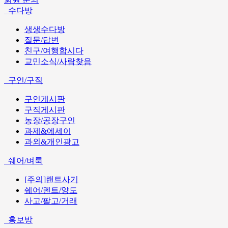
수다방
생생수다방
질문/답변
친구/여행합시다
교민소식/사람찾음
구인/구직
구인게시판
구직게시판
농장/공장구인
과제&에세이
과외&개인광고
쉐어/벼룩
[주의]랜트사기
쉐어/렌트/양도
사고/팔고/거래
홍보방