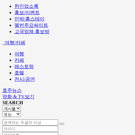
한인업소록
홍보/이벤트
민박/홈스테이
멜번주요싸이트
고국업체 홍보방
여행/카페
여행
카페
레스토랑
호텔
전시/공연
호주뉴스
영화 & TV보기
SEARCH