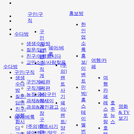
홍보방
구인/구
직
한
인
구
수다방
업
인
소
생생수다방
게
쉐어/벼
록
질문/답변
시
룩
홍
친구/여행합시다
판
여행/카
보/
교민소식/사람찾음
구
[주
수다방
페
이
직
의]
구인/구직
벤
게
생생
랜
여
트
구인게시판
시
수다
트
행
민
구직게시판
판
방
사
카
박/
농장/공장구인
농
질문/
기
페
홈
과제&에세이
장/
답변
쉐
레
호
스
영화
과외&개인광고
공
친구/
어/
스
주
테
& TV
장
여행
렌
토
뉴
쉐어/벼룩
보기
이
구
합시
트/
랑
스
멜
인
[주의]랜트사기
다
양
호
번
과
쉐어/렌트/양도