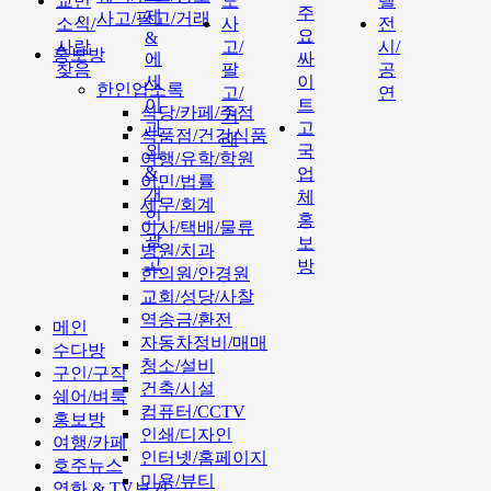
교민
도
텔
주
제
사고/팔고/거래
소식/
사
전
요
&
사람
고/
시/
홍보방
에
싸
찾음
팔
공
세
이
한인업소록
고/
연
이
트
식당/카페/주점
거
과
고
식품점/건강식품
래
외
국
여행/유학/학원
&
업
이민/법률
개
체
세무/회계
인
홍
이사/택배/물류
광
보
병원/치과
고
방
한의원/안경원
교회/성당/사찰
역송금/환전
메인
자동차정비/매매
수다방
청소/설비
구인/구직
건축/시설
쉐어/벼룩
컴퓨터/CCTV
홍보방
인쇄/디자인
여행/카페
인터넷/홈페이지
호주뉴스
미용/뷰티
영화 & TV보기