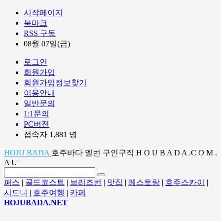
시작페이지
북마크
RSS 구독
08월 07일(금)
로그인
회원가입
회원가입정보찾기
이용안내
일반문의
1:1문의
PC버전
접속자 1,881 명
HOJU BADA
호주바다 멜번 구인구직 H O U B A D A .C O M .
A U
퍼스
|
골드코스트
|
브리즈번
|
맛집
|
레스토랑
|
호주스카이
|
시드니
|
호주여행
|
카페
HOJUBADA.NET