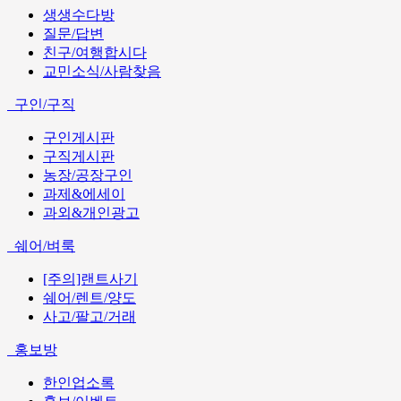
생생수다방
질문/답변
친구/여행합시다
교민소식/사람찾음
구인/구직
구인게시판
구직게시판
농장/공장구인
과제&에세이
과외&개인광고
쉐어/벼룩
[주의]랜트사기
쉐어/렌트/양도
사고/팔고/거래
홍보방
한인업소록