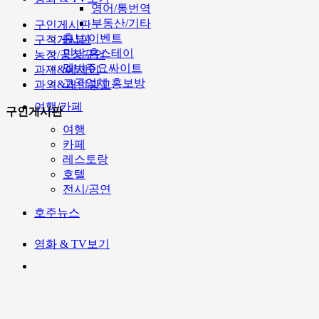
영어/통번역
부동산/기타
구인게시판
홍보/이벤트
구직게시판
민박/홈스테이
농장/공장구인
멜번주요싸이트
과제&에세이
고국업체 홍보방
과외&개인광고
여행/카페
구인게시판
여행
카페
레스토랑
호텔
전시/공연
호주뉴스
영화 & TV보기