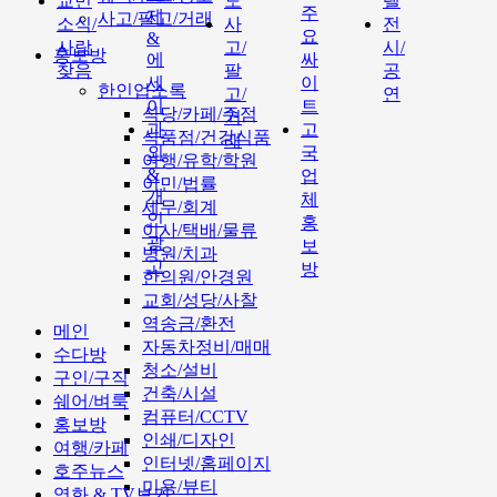
교민
도
텔
주
제
사고/팔고/거래
소식/
사
전
요
&
사람
고/
시/
홍보방
에
싸
찾음
팔
공
세
이
한인업소록
고/
연
이
트
식당/카페/주점
거
과
고
식품점/건강식품
래
외
국
여행/유학/학원
&
업
이민/법률
개
체
세무/회계
인
홍
이사/택배/물류
광
보
병원/치과
고
방
한의원/안경원
교회/성당/사찰
역송금/환전
메인
자동차정비/매매
수다방
청소/설비
구인/구직
건축/시설
쉐어/벼룩
컴퓨터/CCTV
홍보방
인쇄/디자인
여행/카페
인터넷/홈페이지
호주뉴스
미용/뷰티
영화 & TV보기