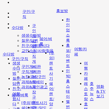
홍보방
구인/구
직
한
인
구
수다방
업
인
소
생생수다방
게
쉐어/벼
록
질문/답변
시
룩
홍
친구/여행합시다
판
여행/카
보/
교민소식/사람찾음
구
[주
수다방
페
이
직
의]
구인/구직
벤
게
생생
랜
여
트
구인게시판
시
수다
트
행
민
구직게시판
판
방
사
카
박/
농장/공장구인
농
질문/
기
페
홈
과제&에세이
장/
답변
쉐
레
호
스
영화
과외&개인광고
공
친구/
어/
스
주
테
& TV
장
여행
렌
토
뉴
쉐어/벼룩
보기
이
구
합시
트/
랑
스
멜
인
[주의]랜트사기
다
양
호
번
과
쉐어/렌트/양도