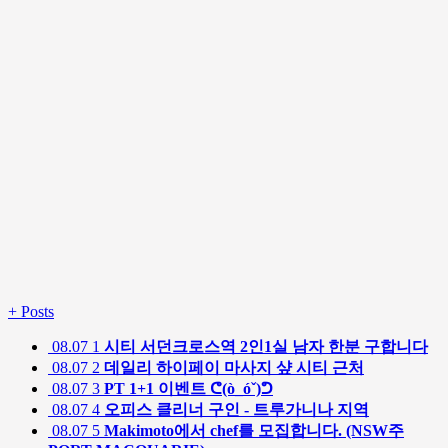
+
Posts
08.07
1
시티 서던크로스역 2인1실 남자 한분 구합니다
08.07
2
데일리 하이페이 마사지 샾 시티 근처
08.07
3
PT 1+1 이벤트 ᕦ(ò_óˇ)ᕤ
08.07
4
오피스 클리너 구인 - 트루가니나 지역
08.07
5
Makimoto에서 chef를 모집합니다. (NSW주