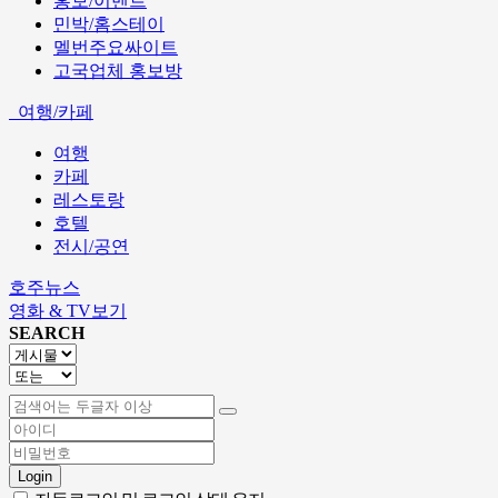
홍보/이벤트
민박/홈스테이
멜번주요싸이트
고국업체 홍보방
여행/카페
여행
카페
레스토랑
호텔
전시/공연
호주뉴스
영화 & TV보기
SEARCH
Login