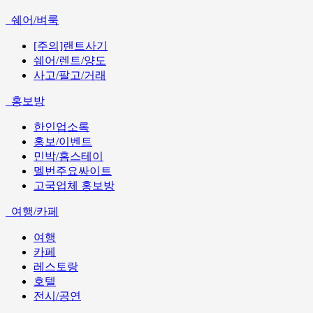
쉐어/벼룩
[주의]랜트사기
쉐어/렌트/양도
사고/팔고/거래
홍보방
한인업소록
홍보/이벤트
민박/홈스테이
멜번주요싸이트
고국업체 홍보방
여행/카페
여행
카페
레스토랑
호텔
전시/공연