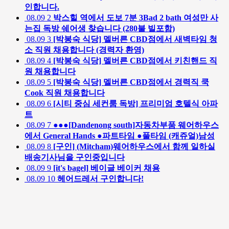
인합니다.
08.09
2
박스힐 역에서 도보 7분 3Bad 2 bath 여성만 사
는집 독방 쉐어생 찾습니다 (280불 빌포함)
08.09
3
[박봉숙 식당] 멜버른 CBD점에서 새벽타임 청
소 직원 채용합니다 (경력자 환영)
08.09
4
[박봉숙 식당] 멜버른 CBD점에서 키친핸드 직
원 채용합니다
08.09
5
[박봉숙 식당] 멜버른 CBD점에서 경력직 쿡
Cook 직원 채용합니다
08.09
6
[시티 중심 세컨룸 독방] 프리미엄 호텔식 아파
트
08.09
7
●●●[Dandenong south]자동차부품 웨어하우스
에서 General Hands ●파트타임 ●풀타임 (캐쥬얼)남성
08.09
8
[구인] (Mitcham)웨어하우스에서 함께 일하실
배송기사님을 구인중입니다
08.09
9
[it's bagel] 베이글 베이커 채용
08.09
10
헤어드레서 구인합니다!