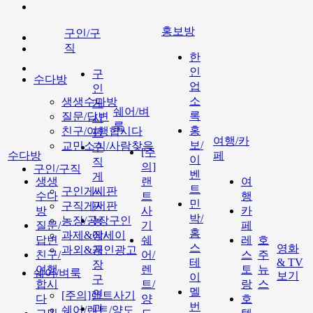
홍보방
구인/구
직
한
인
구
수다방
업
인
소
생생수다방
게
쉐어/벼
록
질문/답변
시
룩
홍
친구/여행합시다
판
여행/카
보/
교민소식/사람찾음
구
[주
수다방
페
이
직
의]
구인/구직
벤
게
생생
랜
여
트
구인게시판
시
수다
트
행
민
구직게시판
판
방
사
카
박/
농장/공장구인
농
질문/
기
페
홈
과제&에세이
장/
답변
쉐
레
호
스
영화
과외&개인광고
공
친구/
어/
스
주
테
& TV
장
여행
렌
토
뉴
쉐어/벼룩
보기
이
구
합시
트/
랑
스
멜
인
[주의]랜트사기
다
양
호
번
과
쉐어/렌트/양도