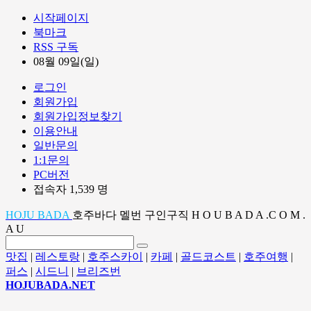
시작페이지
북마크
RSS 구독
08월 09일(일)
로그인
회원가입
회원가입정보찾기
이용안내
일반문의
1:1문의
PC버전
접속자 1,539 명
HOJU BADA
호주바다 멜번 구인구직 H O U B A D A .C O M .
A U
맛집
|
레스토랑
|
호주스카이
|
카페
|
골드코스트
|
호주여행
|
퍼스
|
시드니
|
브리즈번
HOJUBADA.NET