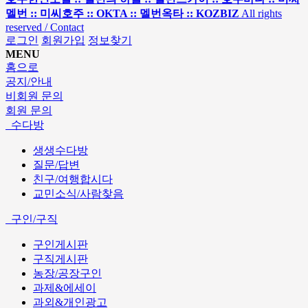
멜번 :: 미씨호주 :: OKTA :: 멜번옥타 :: KOZBIZ
All rights
reserved / Contact
로그인
회원가입
정보찾기
MENU
홈으로
공지/안내
비회원 문의
회원 문의
수다방
생생수다방
질문/답변
친구/여행합시다
교민소식/사람찾음
구인/구직
구인게시판
구직게시판
농장/공장구인
과제&에세이
과외&개인광고