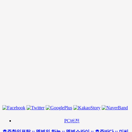
PC버전
호주한인포탈 :: 멜번의 하늘 :: 멜번스카이 :: 호주바다 :: 미씨