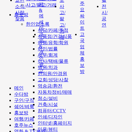
교민
도
텔
주
제
사고/팔고/거래
소식/
사
전
요
&
사람
고/
시/
홍보방
에
싸
찾음
팔
공
세
이
한인업소록
고/
연
이
트
식당/카페/주점
거
과
고
식품점/건강식품
래
외
국
여행/유학/학원
&
업
이민/법률
개
체
세무/회계
인
홍
이사/택배/물류
광
보
병원/치과
고
방
한의원/안경원
교회/성당/사찰
역송금/환전
메인
자동차정비/매매
수다방
청소/설비
구인/구직
건축/시설
쉐어/벼룩
컴퓨터/CCTV
홍보방
인쇄/디자인
여행/카페
인터넷/홈페이지
호주뉴스
미용/뷰티
영화 & TV보기