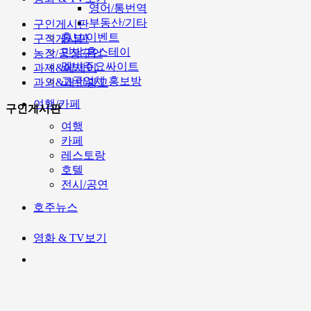
영어/통번역
부동산/기타
구인게시판
홍보/이벤트
구직게시판
민박/홈스테이
농장/공장구인
멜번주요싸이트
과제&에세이
고국업체 홍보방
과외&개인광고
여행/카페
구인게시판
여행
카페
레스토랑
호텔
전시/공연
호주뉴스
영화 & TV보기