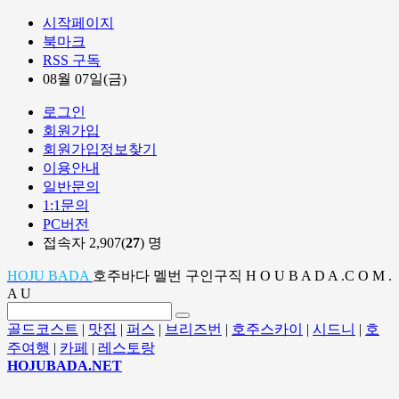
시작페이지
북마크
RSS 구독
08월 07일(금)
로그인
회원가입
회원가입정보찾기
이용안내
일반문의
1:1문의
PC버전
접속자 2,907(
27
) 명
HOJU BADA
호주바다 멜번 구인구직 H O U B A D A .C O M .
A U
골드코스트
|
맛집
|
퍼스
|
브리즈번
|
호주스카이
|
시드니
|
호
주여행
|
카페
|
레스토랑
HOJUBADA.NET