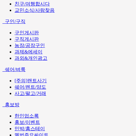
친구/여행합시다
교민소식/사람찾음
구인/구직
구인게시판
구직게시판
농장/공장구인
과제&에세이
과외&개인광고
쉐어/벼룩
[주의]랜트사기
쉐어/렌트/양도
사고/팔고/거래
홍보방
한인업소록
홍보/이벤트
민박/홈스테이
멜번주요싸이트