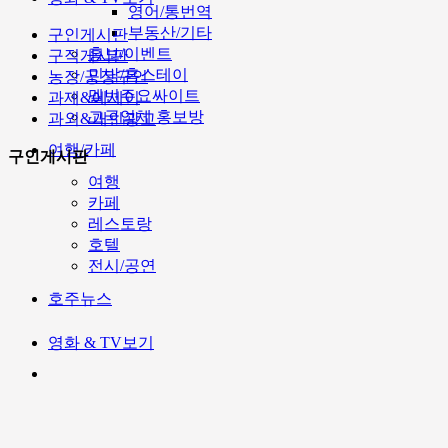
영어/통번역
부동산/기타
구인게시판
홍보/이벤트
구직게시판
민박/홈스테이
농장/공장구인
멜번주요싸이트
과제&에세이
고국업체 홍보방
과외&개인광고
여행/카페
구인게시판
여행
카페
레스토랑
호텔
전시/공연
호주뉴스
영화 & TV보기