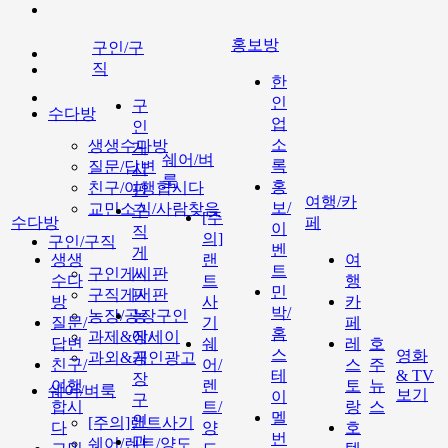
홍보방
구인/구
직
한
인
구
수다방
업
인
소
생생수다방
게
쉐어/벼
록
질문/답변
시
룩
홍
친구/여행합시다
판
여행/카
보/
교민소식/사람찾음
구
[주
수다방
페
이
직
의]
구인/구직
벤
게
생생
랜
여
트
구인게시판
시
수다
트
행
민
구직게시판
판
방
사
카
박/
농장/공장구인
농
질문/
기
페
홈
과제&에세이
장/
답변
쉐
레
호
스
영화
과외&개인광고
공
친구/
어/
스
주
테
& TV
장
여행
렌
토
뉴
쉐어/벼룩
보기
이
구
합시
트/
랑
스
멜
인
[주의]랜트사기
다
양
호
번
과
쉐어/렌트/양도