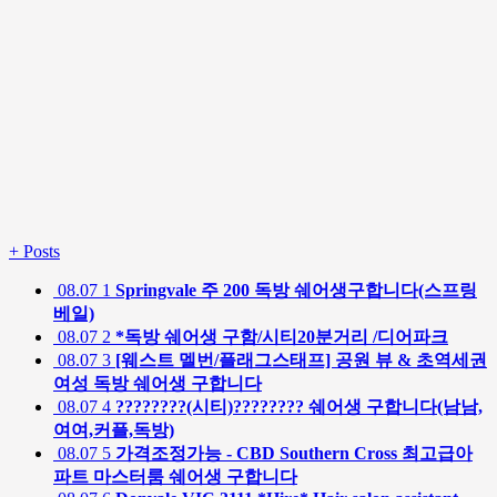
+
Posts
08.07
1
Springvale 주 200 독방 쉐어생구합니다(스프링
베일)
08.07
2
*독방 쉐어생 구함/시티20분거리 /디어파크
08.07
3
[웨스트 멜번/플래그스태프] 공원 뷰 & 초역세권
여성 독방 쉐어생 구합니다
08.07
4
????????(시티)???????? 쉐어생 구합니다(남남,
여여,커플,독방)
08.07
5
가격조정가능 - CBD Southern Cross 최고급아
파트 마스터룸 쉐어생 구합니다