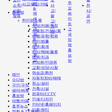
교민
도
텔
주
제
사고/팔고/거래
소식/
사
전
요
&
사람
고/
시/
홍보방
에
싸
찾음
팔
공
세
이
한인업소록
고/
연
이
트
식당/카페/주점
거
과
고
식품점/건강식품
래
외
국
여행/유학/학원
&
업
이민/법률
개
체
세무/회계
인
홍
이사/택배/물류
광
보
병원/치과
고
방
한의원/안경원
교회/성당/사찰
역송금/환전
메인
자동차정비/매매
수다방
청소/설비
구인/구직
건축/시설
쉐어/벼룩
컴퓨터/CCTV
홍보방
인쇄/디자인
여행/카페
인터넷/홈페이지
호주뉴스
미용/뷰티
영화 & TV보기