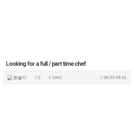
Looking for a full / part time chef
은설기
0
1842
06.03 08:31