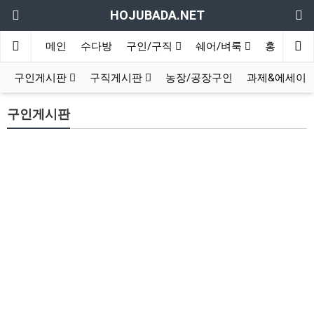
HOJUBADA.NET
메인
수다방
구인/구직
쉐어/벼룩
홍보방
구인게시판
구직게시판
농장/공장구인
과제&에세이
구인게시판