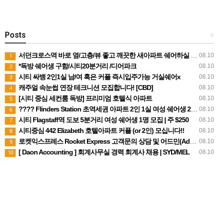
Posts
+
서던크로스역 바로 옆/고층/뷰 좋고 깨끗한 새아파트 쉐어하실 2인 or 1인 여자분들 구해요.
08.10
1
*독방 쉐어생 구함/시티20분거리 /디어파크
08.10
2
시티 싸뱅 2인1실 남/여 혹은 커플 즉시입주가능 거실쉐어x
08.10
3
캐주얼 속눈썹 연장 테크니션 모집합니다! [CBD]
08.10
4
[시티 중심 세컨룸 독방] 프리미엄 호텔식 아파트
08.10
5
???? Flinders Station 초역세권 아파트 2인 1실 여성 쉐어생 2명 모집 (주 $210, 빌 포함)
08.10
6
시티 Flagstaff역 도보 5분거리 여성 쉐어생 1명 모집 | 주 $250
08.10
7
시티중심 442 Elizabeth 호텔아파트 커플 (or 2인) 모십니다!!
08.10
8
로켓익스프레스 Rocket Express 고객문의 상담 및 어드민(Admin) 직원을 모집합니다.
08.10
9
[ Daon Accounting ] 회계사무실 경력 회계사 채용 | SYD/MEL
08.10
10