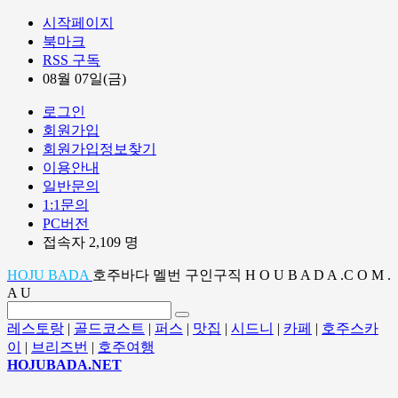
시작페이지
북마크
RSS 구독
08월 07일(금)
로그인
회원가입
회원가입정보찾기
이용안내
일반문의
1:1문의
PC버전
접속자 2,109 명
HOJU BADA
호주바다 멜번 구인구직 H O U B A D A .C O M .
A U
레스토랑
|
골드코스트
|
퍼스
|
맛집
|
시드니
|
카페
|
호주스카
이
|
브리즈번
|
호주여행
HOJUBADA.NET