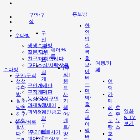
홍보방
구인/구
직
한
인
구
수다방
업
인
소
생생수다방
게
쉐어/벼
록
질문/답변
시
룩
홍
친구/여행합시다
판
여행/카
보/
교민소식/사람찾음
구
[주
수다방
페
이
직
의]
구인/구직
벤
게
생생
랜
여
트
구인게시판
시
수다
트
행
민
구직게시판
판
방
사
카
박/
농장/공장구인
농
질문/
기
페
홈
과제&에세이
장/
답변
쉐
레
호
스
영화
과외&개인광고
공
친구/
어/
스
주
테
& TV
장
여행
렌
토
뉴
쉐어/벼룩
보기
이
구
합시
트/
랑
스
멜
인
[주의]랜트사기
다
양
호
번
과
쉐어/렌트/양도