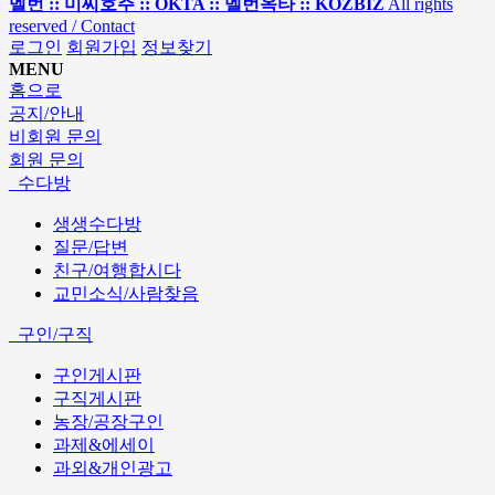
멜번 :: 미씨호주 :: OKTA :: 멜번옥타 :: KOZBIZ
All rights
reserved / Contact
로그인
회원가입
정보찾기
MENU
홈으로
공지/안내
비회원 문의
회원 문의
수다방
생생수다방
질문/답변
친구/여행합시다
교민소식/사람찾음
구인/구직
구인게시판
구직게시판
농장/공장구인
과제&에세이
과외&개인광고