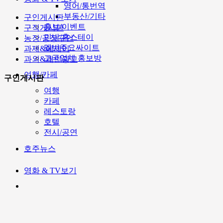
영어/통번역
부동산/기타
구인게시판
홍보/이벤트
구직게시판
민박/홈스테이
농장/공장구인
멜번주요싸이트
과제&에세이
고국업체 홍보방
과외&개인광고
여행/카페
구인게시판
여행
카페
레스토랑
호텔
전시/공연
호주뉴스
영화 & TV보기