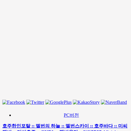
PC버전
호주한인포탈 :: 멜번의 하늘 :: 멜번스카이 :: 호주바다 :: 미씨