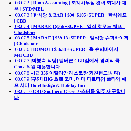
08.07
2
[ Daon Accounting ] 회계사무실 경력 회계사 채
용 | SYD/MEL
08.07
3
[ 한식당 & BAR ] $90~$105+SUPER | 한식쉐프
| CBD
08.07
4
[ MARAE ] $95k+SUPER - 일식 핫푸드 쉐프 -
Chadstone
08.07
5
[ MARAE ] $39.13+SUPER | 일식당 슈퍼바이저
| Chadstone
08.07
6
[ DOMO1 ] $36.81+SUPER | 홀 슈퍼바이저 |
Mel CBD
08.07
7
[박봉숙 식당] 멜버른 CBD점에서 경력직 쿡
Cook 직원 채용합니다
08.07
8
시급 35$ 이탈리안 레스토랑 키친핸드(시티)
08.07
9
[구인] IHG 호텔 코미, 데미 파트타임 풀타임 쉐
프 시티 Hotel Indigo & Holiday Inn
08.07
10
CBD Southern Cross 마스터룸 입주자 구합니
다