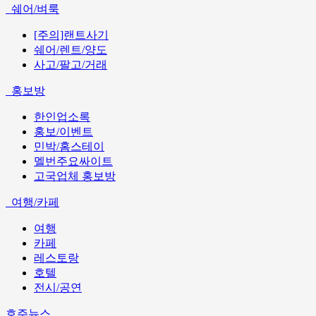
쉐어/벼룩
[주의]랜트사기
쉐어/렌트/양도
사고/팔고/거래
홍보방
한인업소록
홍보/이벤트
민박/홈스테이
멜번주요싸이트
고국업체 홍보방
여행/카페
여행
카페
레스토랑
호텔
전시/공연
호주뉴스