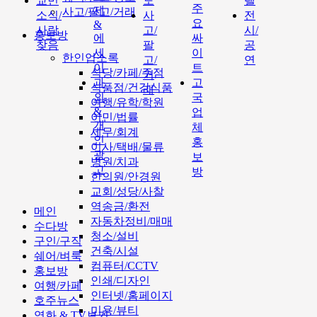
교민
도
텔
주
제
사고/팔고/거래
소식/
사
전
요
&
사람
고/
시/
홍보방
에
싸
찾음
팔
공
세
이
한인업소록
고/
연
이
트
식당/카페/주점
거
과
고
식품점/건강식품
래
외
국
여행/유학/학원
&
업
이민/법률
개
체
세무/회계
인
홍
이사/택배/물류
광
보
병원/치과
고
방
한의원/안경원
교회/성당/사찰
역송금/환전
메인
자동차정비/매매
수다방
청소/설비
구인/구직
건축/시설
쉐어/벼룩
컴퓨터/CCTV
홍보방
인쇄/디자인
여행/카페
인터넷/홈페이지
호주뉴스
미용/뷰티
영화 & TV보기