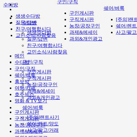
구인/구직
수다방
쉐어/벼룩
구인게시판
생생수다방
구직게시판
[주의]랜
질문/답변
수다방
농장/공장구인
쉐어/렌트
친구/여행합시다
과제&에세이
사고/팔고
생생수다방
교민소식/사람찾음
과외&개인광고
질문/답변
친구/여행합시다
교민소식/사람찾음
메인
구인/구직
수다방
구인/구직
구인게시판
쉐어/벼룩
구직게시판
홍보방
농장/공장구인
여행/카페
과제&에세이
호주뉴스
과외&개인광고
영화 & TV보기
쉐어/벼룩
구인게시판
[주의]랜트사기
구직게시판
쉐어/렌트/양도
농장/공장구인
사고/팔고/거래
과제&에세이