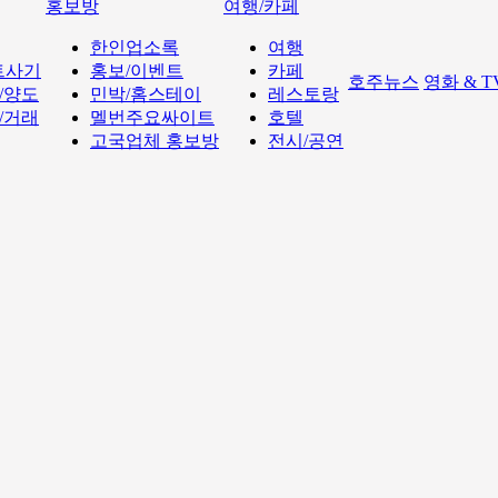
홍보방
여행/카페
한인업소록
여행
트사기
홍보/이벤트
카페
호주뉴스
영화 & 
/양도
민박/홈스테이
레스토랑
/거래
멜번주요싸이트
호텔
고국업체 홍보방
전시/공연