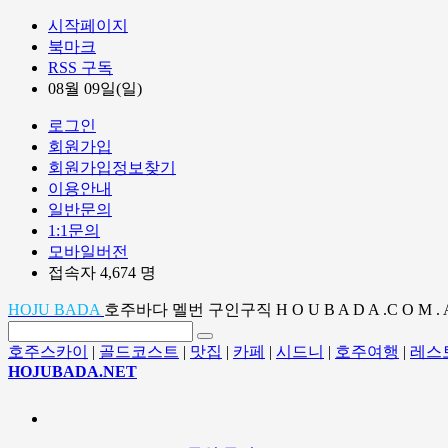
시작페이지
북마크
RSS 구독
08월 09일(일)
로그인
회원가입
회원가입정보찾기
이용안내
일반문의
1:1문의
모바일버전
접속자 4,674 명
HOJU BADA
호주바다 멜번 구인구직 H O U B A D A .C O M . 
호주스카이
|
골드코스트
|
맛집
|
카페
|
시드니
|
호주여행
|
레스
HOJUBADA.NET