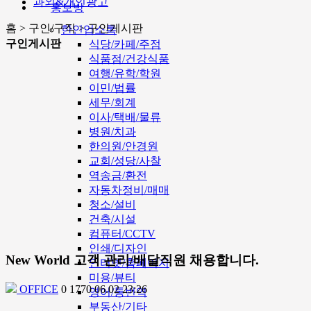
과외&개인광고
홍보방
홈 > 구인/구직 > 구인게시판
한인업소록
구인게시판
식당/카페/주점
식품점/건강식품
여행/유학/학원
이민/법률
세무/회계
이사/택배/물류
병원/치과
한의원/안경원
교회/성당/사찰
역송금/환전
자동차정비/매매
청소/설비
건축/시설
컴퓨터/CCTV
인쇄/디자인
New World 고객 관리/배달직원 채용합니다.
인터넷/홈페이지
미용/뷰티
OFFICE
0
1770
06.02 23:26
영어/통번역
부동산/기타