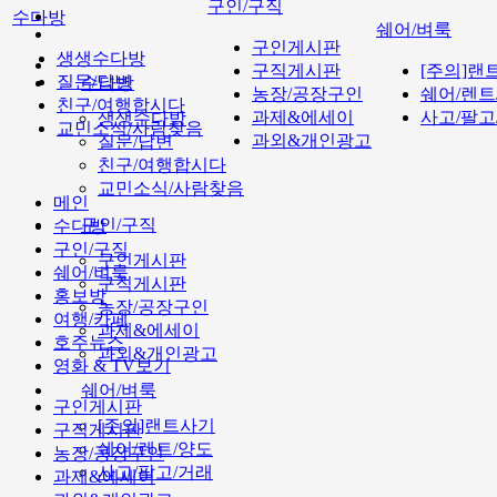
구인/구직
수다방
쉐어/벼룩
구인게시판
생생수다방
구직게시판
[주의]랜
질문/답변
수다방
농장/공장구인
쉐어/렌트
친구/여행합시다
과제&에세이
사고/팔고
생생수다방
교민소식/사람찾음
과외&개인광고
질문/답변
친구/여행합시다
교민소식/사람찾음
메인
구인/구직
수다방
구인/구직
구인게시판
쉐어/벼룩
구직게시판
홍보방
농장/공장구인
여행/카페
과제&에세이
호주뉴스
과외&개인광고
영화 & TV보기
쉐어/벼룩
구인게시판
[주의]랜트사기
구직게시판
쉐어/렌트/양도
농장/공장구인
사고/팔고/거래
과제&에세이