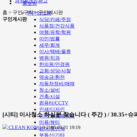
과외&개인광고
홍보방
홈 > 구인/구직 > 구인게시판
한인업소록
구인게시판
식당/카페/주점
식품점/건강식품
여행/유학/학원
이민/법률
세무/회계
이사/택배/물류
병원/치과
한의원/안경원
교회/성당/사찰
역송금/환전
자동차정비/매매
청소/설비
건축/시설
컴퓨터/CCTV
인쇄/디자인
[시티] 이사청소 하실분 찾습니다 ( 주간 ) / 30.35+슈퍼
인터넷/홈페이지
미용/뷰티
CLEAN KONG
0
2195
05.21 19:19
영어/통번역
부동산/기타