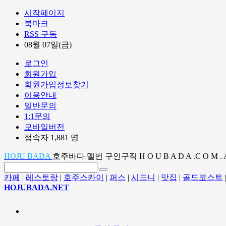
시작페이지
북마크
RSS 구독
08월 07일(금)
로그인
회원가입
회원가입정보찾기
이용안내
일반문의
1:1문의
모바일버전
접속자 1,881 명
HOJU BADA
호주바다 멜번 구인구직 H O U B A D A .C O M . 
카페
|
레스토랑
|
호주스카이
|
퍼스
|
시드니
|
맛집
|
골드코스트
HOJUBADA.NET