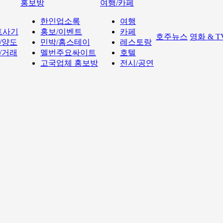
홍보방
여행/카페
한인업소록
여행
트사기
홍보/이벤트
카페
호주뉴스
영화 & 
/양도
민박/홈스테이
레스토랑
/거래
멜번주요싸이트
호텔
고국업체 홍보방
전시/공연