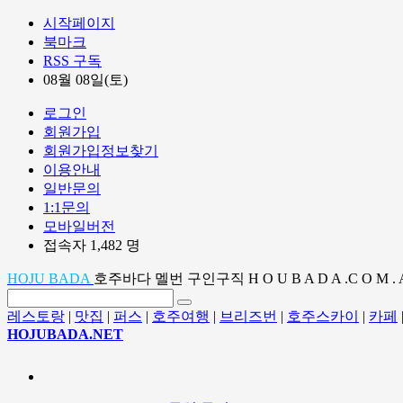
시작페이지
북마크
RSS 구독
08월 08일(토)
로그인
회원가입
회원가입정보찾기
이용안내
일반문의
1:1문의
모바일버전
접속자 1,482 명
HOJU BADA
호주바다 멜번 구인구직 H O U B A D A .C O M . 
레스토랑
|
맛집
|
퍼스
|
호주여행
|
브리즈번
|
호주스카이
|
카페
HOJUBADA.NET