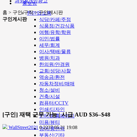
과외&개인광고
홍보방
홈 > 구인/구직 > 구인게시판
한인업소록
구인게시판
식당/카페/주점
식품점/건강식품
여행/유학/학원
이민/법률
세무/회계
이사/택배/물류
병원/치과
한의원/안경원
교회/성당/사찰
역송금/환전
자동차정비/매매
청소/설비
건축/시설
컴퓨터/CCTV
인쇄/디자인
[구인] 재택 근무 가능 | 시급 AUD $36–$48
인터넷/홈페이지
미용/뷰티
WallStreet2021
0
2237
05.21 19:08
영어/통번역
부동산/기타