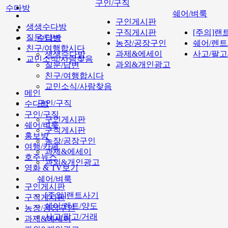
구인/구직
수다방
쉐어/벼룩
구인게시판
생생수다방
구직게시판
[주의]랜
질문/답변
수다방
농장/공장구인
쉐어/렌트
친구/여행합시다
과제&에세이
사고/팔고
생생수다방
교민소식/사람찾음
과외&개인광고
질문/답변
친구/여행합시다
교민소식/사람찾음
메인
구인/구직
수다방
구인/구직
구인게시판
쉐어/벼룩
구직게시판
홍보방
농장/공장구인
여행/카페
과제&에세이
호주뉴스
과외&개인광고
영화 & TV보기
쉐어/벼룩
구인게시판
[주의]랜트사기
구직게시판
쉐어/렌트/양도
농장/공장구인
사고/팔고/거래
과제&에세이