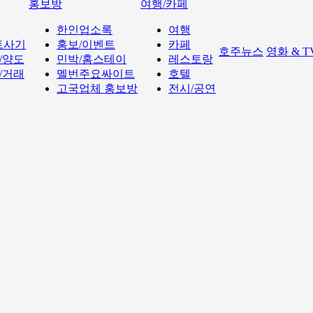
홍보방
여행/카페
한인업소록
여행
트사기
홍보/이벤트
카페
호주뉴스
영화 & 
/양도
민박/홈스테이
레스토랑
/거래
멜번주요싸이트
호텔
고국업체 홍보방
전시/공연