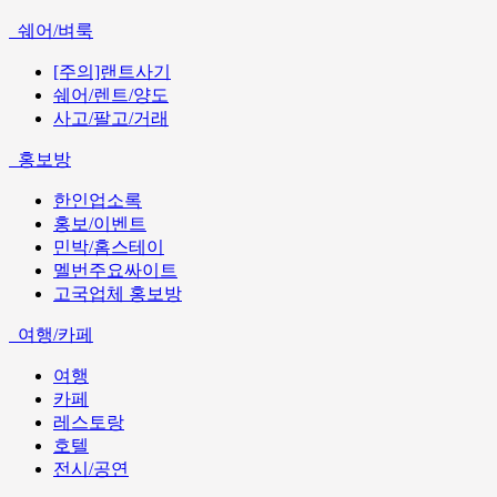
쉐어/벼룩
[주의]랜트사기
쉐어/렌트/양도
사고/팔고/거래
홍보방
한인업소록
홍보/이벤트
민박/홈스테이
멜번주요싸이트
고국업체 홍보방
여행/카페
여행
카페
레스토랑
호텔
전시/공연