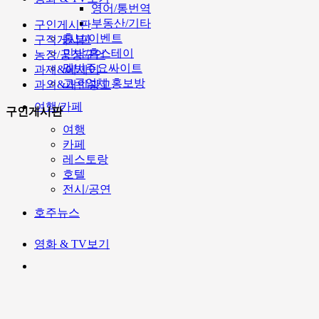
영어/통번역
부동산/기타
구인게시판
홍보/이벤트
구직게시판
민박/홈스테이
농장/공장구인
멜번주요싸이트
과제&에세이
고국업체 홍보방
과외&개인광고
여행/카페
구인게시판
여행
카페
레스토랑
호텔
전시/공연
호주뉴스
영화 & TV보기