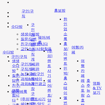
홍보방
구인/구
직
한
인
구
수다방
업
인
소
생생수다방
게
쉐어/벼
록
질문/답변
시
룩
홍
친구/여행합시다
판
여행/카
보/
교민소식/사람찾음
구
[주
수다방
페
이
직
의]
구인/구직
벤
게
생생
랜
여
트
구인게시판
시
수다
트
행
민
구직게시판
판
방
사
카
박/
농장/공장구인
농
질문/
기
페
홈
과제&에세이
장/
답변
쉐
레
호
스
영화
과외&개인광고
공
친구/
어/
스
주
테
& TV
장
여행
렌
토
뉴
쉐어/벼룩
보기
이
구
합시
트/
랑
스
멜
인
[주의]랜트사기
다
양
호
번
과
쉐어/렌트/양도