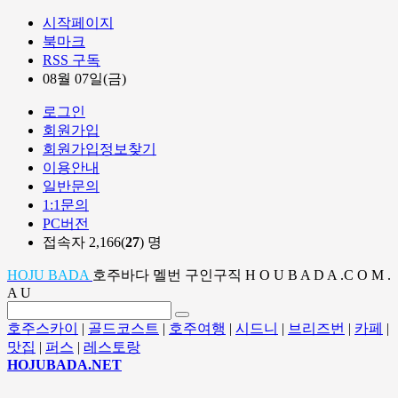
시작페이지
북마크
RSS 구독
08월 07일(금)
로그인
회원가입
회원가입정보찾기
이용안내
일반문의
1:1문의
PC버전
접속자 2,166(
27
) 명
HOJU BADA
호주바다 멜번 구인구직 H O U B A D A .C O M .
A U
호주스카이
|
골드코스트
|
호주여행
|
시드니
|
브리즈번
|
카페
|
맛집
|
퍼스
|
레스토랑
HOJUBADA.NET