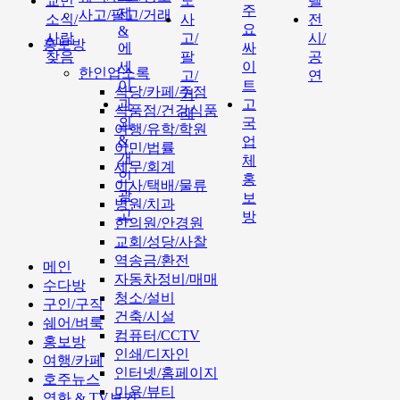
교민
도
텔
주
제
사고/팔고/거래
소식/
사
전
요
&
사람
고/
시/
홍보방
에
싸
찾음
팔
공
세
이
한인업소록
고/
연
이
트
식당/카페/주점
거
과
고
식품점/건강식품
래
외
국
여행/유학/학원
&
업
이민/법률
개
체
세무/회계
인
홍
이사/택배/물류
광
보
병원/치과
고
방
한의원/안경원
교회/성당/사찰
역송금/환전
메인
자동차정비/매매
수다방
청소/설비
구인/구직
건축/시설
쉐어/벼룩
컴퓨터/CCTV
홍보방
인쇄/디자인
여행/카페
인터넷/홈페이지
호주뉴스
미용/뷰티
영화 & TV보기