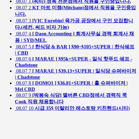
08.07
1
(씨티) 정육 전문점에서 직원을 구인중입니다.
08.07
2
KT 마트 미챔(Mitcham)점에서 직원을 구인중입
니다.
08.07
3
[VIC Eurobin] 육가공 공장에서 구인 모집합니
다.(세컨, 써드 비자 가능)
08.07
4
[ Daon Accounting ] 회계사무실 경력 회계사 채
용 | SYD/MEL
08.07
5
[ 한식당 & BAR ] $90~$105+SUPER | 한식쉐프
| CBD
08.07
6
[ MARAE ] $95k+SUPER - 일식 핫푸드 쉐프 -
Chadstone
08.07
7
[ MARAE ] $39.13+SUPER | 일식당 슈퍼바이저
| Chadstone
08.07
8
[ DOMO1 ] $36.81+SUPER | 홀 슈퍼바이저 |
Mel CBD
08.07
9
[박봉숙 식당] 멜버른 CBD점에서 경력직 쿡
Cook 직원 채용합니다
08.07
10
시급 35$ 이탈리안 레스토랑 키친핸드(시티)