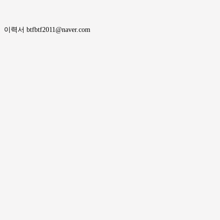
이력서 btfbtf2011@naver.com