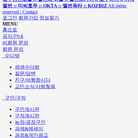
멜번 :: 미씨호주 :: OKTA :: 멜번옥타 :: KOZBIZ
All rights
reserved / Contact
로그인
회원가입
정보찾기
MENU
홈으로
공지/안내
비회원 문의
회원 문의
수다방
생생수다방
질문/답변
친구/여행합시다
교민소식/사람찾음
구인/구직
구인게시판
구직게시판
농장/공장구인
과제&에세이
과외&개인광고