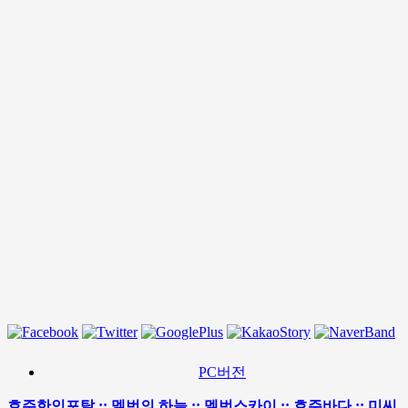
PC버전
호주한인포탈 :: 멜번의 하늘 :: 멜번스카이 :: 호주바다 :: 미씨