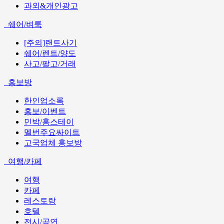
과외&개인광고
쉐어/벼룩
[주의]랜트사기
쉐어/렌트/양도
사고/팔고/거래
홍보방
한인업소록
홍보/이벤트
민박/홈스테이
멜번주요싸이트
고국업체 홍보방
여행/카페
여행
카페
레스토랑
호텔
전시/공연