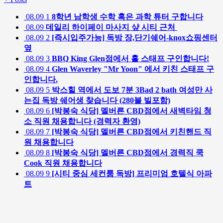
08.09
1
8학년 남학생 수학 혹은 과학 튜터 구합니다
08.09
데일리 하이페이 마사지 샾 시티 근처
08.09
2
[즉시입주가능] 독방 장,단기쉐어-knox쇼핑센터
옆
08.09
3
BBQ King Glen점에서 홀 스태프 구인합니다!
08.09
4
Glen Waverley "Mr Yoon" 에서 키친 스태프 구
인합니다.
08.09
5
박스힐 역에서 도보 7분 3Bad 2 bath 여성만 사
는집 독방 쉐어생 찾습니다 (280불 빌포함)
08.09
6
[박봉숙 식당] 멜버른 CBD점에서 새벽타임 청
소 직원 채용합니다 (경력자 환영)
08.09
7
[박봉숙 식당] 멜버른 CBD점에서 키친핸드 직
원 채용합니다
08.09
8
[박봉숙 식당] 멜버른 CBD점에서 경력직 쿡
Cook 직원 채용합니다
08.09
9
[시티 중심 세컨룸 독방] 프리미엄 호텔식 아파
트