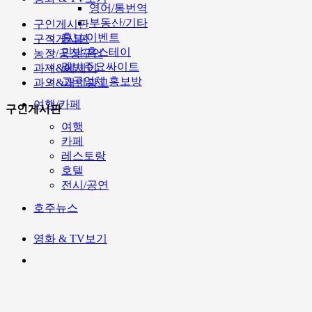
영어/통번역
부동산/기타
구인게시판
홍보/이벤트
구직게시판
민박/홈스테이
농장/공장구인
멜번주요싸이트
과제&에세이
고국업체 홍보방
과외&개인광고
여행/카페
구인게시판
여행
카페
레스토랑
호텔
전시/공연
호주뉴스
영화 & TV보기