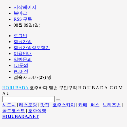
시작페이지
북마크
RSS 구독
08월 09일(일)
로그인
회원가입
회원가입정보찾기
이용안내
일반문의
1:1문의
PC버전
접속자 3,477(
27
) 명
HOJU BADA
호주바다 멜번 구인구직 H O U B A D A .C O M .
A U
시드니
|
레스토랑
|
맛집
|
호주스카이
|
카페
|
퍼스
|
브리즈번
|
골드코스트
|
호주여행
HOJUBADA.NET