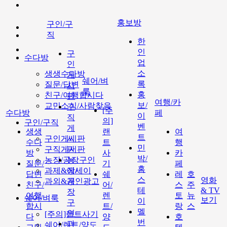
홍보방
구인/구
직
한
인
구
수다방
업
인
소
생생수다방
게
쉐어/벼
록
질문/답변
시
룩
홍
친구/여행합시다
판
여행/카
보/
교민소식/사람찾음
구
[주
수다방
페
이
직
의]
구인/구직
벤
게
생생
랜
여
트
구인게시판
시
수다
트
행
민
구직게시판
판
방
사
카
박/
농장/공장구인
농
질문/
기
페
홈
과제&에세이
장/
답변
쉐
레
호
스
영화
과외&개인광고
공
친구/
어/
스
주
테
& TV
장
여행
렌
토
뉴
쉐어/벼룩
보기
이
구
합시
트/
랑
스
멜
인
[주의]랜트사기
다
양
호
번
과
쉐어/렌트/양도