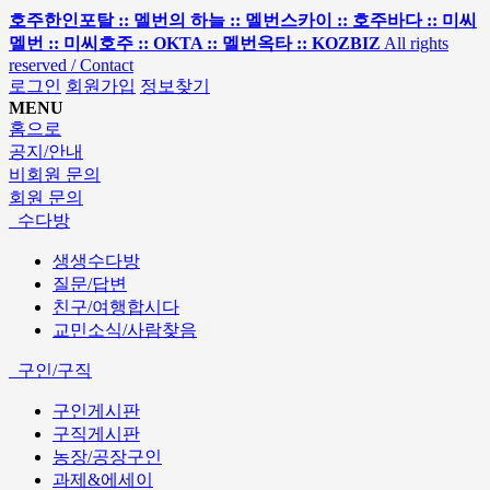
호주한인포탈 :: 멜번의 하늘 :: 멜번스카이 :: 호주바다 :: 미씨
멜번 :: 미씨호주 :: OKTA :: 멜번옥타 :: KOZBIZ
All rights
reserved / Contact
로그인
회원가입
정보찾기
MENU
홈으로
공지/안내
비회원 문의
회원 문의
수다방
생생수다방
질문/답변
친구/여행합시다
교민소식/사람찾음
구인/구직
구인게시판
구직게시판
농장/공장구인
과제&에세이