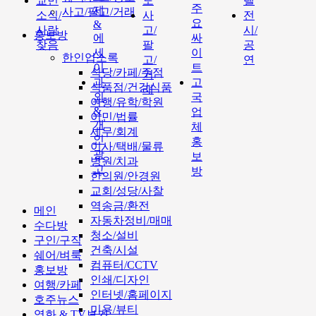
교민
도
텔
주
제
사고/팔고/거래
소식/
사
전
요
&
사람
고/
시/
홍보방
에
싸
찾음
팔
공
세
이
한인업소록
고/
연
이
트
식당/카페/주점
거
과
고
식품점/건강식품
래
외
국
여행/유학/학원
&
업
이민/법률
개
체
세무/회계
인
홍
이사/택배/물류
광
보
병원/치과
고
방
한의원/안경원
교회/성당/사찰
역송금/환전
메인
자동차정비/매매
수다방
청소/설비
구인/구직
건축/시설
쉐어/벼룩
컴퓨터/CCTV
홍보방
인쇄/디자인
여행/카페
인터넷/홈페이지
호주뉴스
미용/뷰티
영화 & TV보기