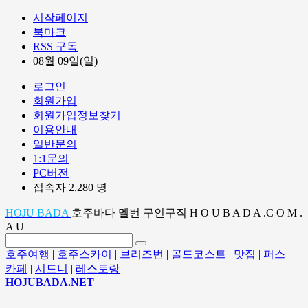
시작페이지
북마크
RSS 구독
08월 09일(일)
로그인
회원가입
회원가입정보찾기
이용안내
일반문의
1:1문의
PC버전
접속자 2,280 명
HOJU BADA
호주바다 멜번 구인구직 H O U B A D A .C O M .
A U
호주여행
|
호주스카이
|
브리즈번
|
골드코스트
|
맛집
|
퍼스
|
카페
|
시드니
|
레스토랑
HOJUBADA.NET