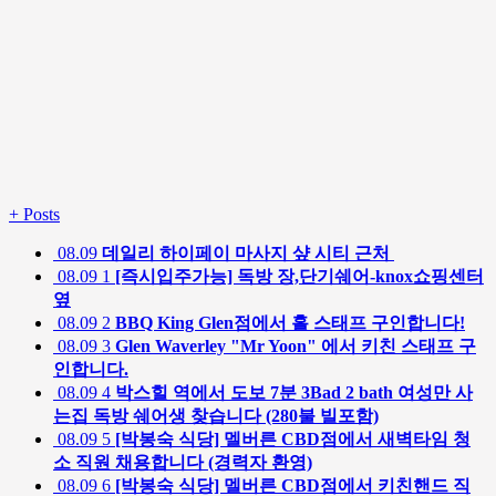
+
Posts
08.09
데일리 하이페이 마사지 샾 시티 근처
08.09
1
[즉시입주가능] 독방 장,단기쉐어-knox쇼핑센터
옆
08.09
2
BBQ King Glen점에서 홀 스태프 구인합니다!
08.09
3
Glen Waverley "Mr Yoon" 에서 키친 스태프 구
인합니다.
08.09
4
박스힐 역에서 도보 7분 3Bad 2 bath 여성만 사
는집 독방 쉐어생 찾습니다 (280불 빌포함)
08.09
5
[박봉숙 식당] 멜버른 CBD점에서 새벽타임 청
소 직원 채용합니다 (경력자 환영)
08.09
6
[박봉숙 식당] 멜버른 CBD점에서 키친핸드 직