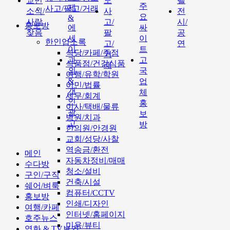
교민
도
텔
주
제
사고/팔고/거래
소식/
사
전
요
&
사람
고/
시/
홍보방
에
싸
찾음
팔
공
세
이
한인업소록
고/
연
이
트
식당/카페/주점
거
과
고
식품점/건강식품
래
외
국
여행/유학/학원
&
업
이민/법률
개
체
세무/회계
인
홍
이사/택배/물류
광
보
병원/치과
고
방
한의원/안경원
교회/성당/사찰
역송금/환전
메인
자동차정비/매매
수다방
청소/설비
구인/구직
건축/시설
쉐어/벼룩
컴퓨터/CCTV
홍보방
인쇄/디자인
여행/카페
인터넷/홈페이지
호주뉴스
미용/뷰티
영화 & TV보기