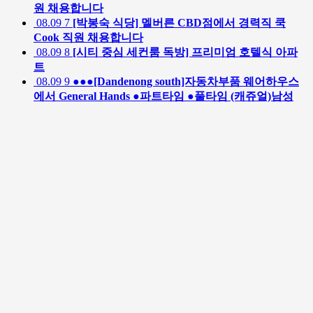
원 채용합니다
08.09
7
[박봉숙 식당] 멜버른 CBD점에서 경력직 쿡
Cook 직원 채용합니다
08.09
8
[시티 중심 세컨룸 독방] 프리미엄 호텔식 아파
트
08.09
9
●●●[Dandenong south]자동차부품 웨어하우스
에서 General Hands ●파트타임 ●풀타임 (캐쥬얼)남성