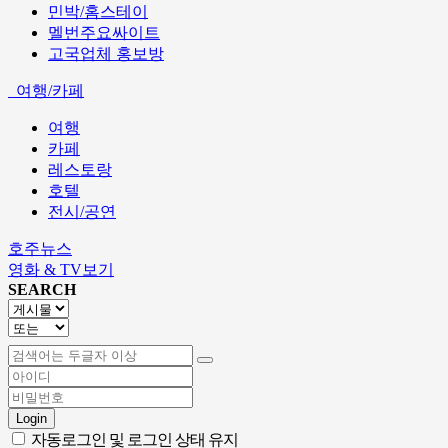
민박/홈스테이
멜번주요싸이트
고국업체 홍보방
여행/카페
여행
카페
레스토랑
호텔
전시/공연
호주뉴스
영화 & TV보기
SEARCH
Login
자동로그인 및 로그인 상태 유지