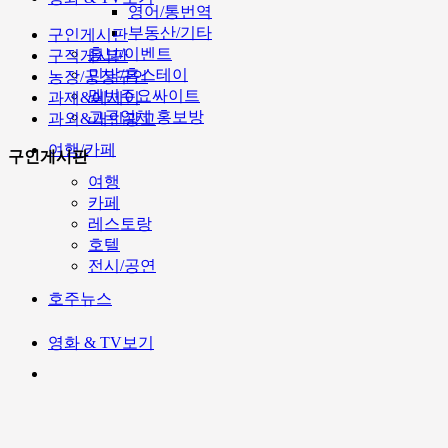
영어/통번역
부동산/기타
구인게시판
홍보/이벤트
구직게시판
민박/홈스테이
농장/공장구인
멜번주요싸이트
과제&에세이
고국업체 홍보방
과외&개인광고
여행/카페
구인게시판
여행
카페
레스토랑
호텔
전시/공연
호주뉴스
영화 & TV보기