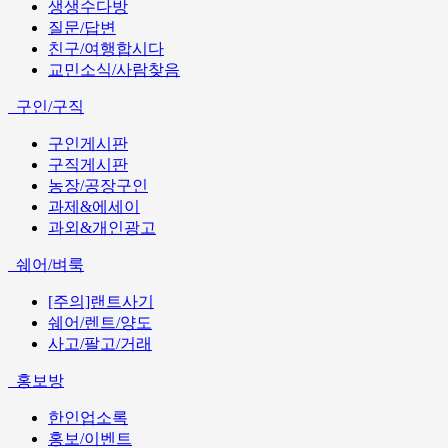
생생수다방
질문/답변
친구/여행합시다
교민소식/사람찾음
구인/구직
구인게시판
구직게시판
농장/공장구인
과제&에세이
과외&개인광고
쉐어/벼룩
[주의]랜트사기
쉐어/렌트/양도
사고/팔고/거래
홍보방
한인업소록
홍보/이벤트