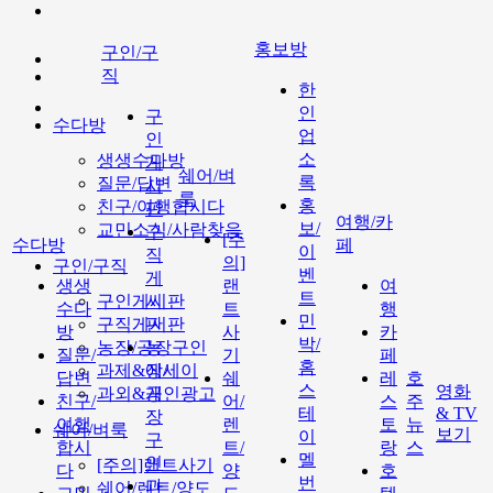
홍보방
구인/구
직
한
인
구
수다방
업
인
소
생생수다방
게
쉐어/벼
록
질문/답변
시
룩
홍
친구/여행합시다
판
여행/카
보/
교민소식/사람찾음
구
[주
수다방
페
이
직
의]
구인/구직
벤
게
생생
랜
여
트
구인게시판
시
수다
트
행
민
구직게시판
판
방
사
카
박/
농장/공장구인
농
질문/
기
페
홈
과제&에세이
장/
답변
쉐
레
호
스
영화
과외&개인광고
공
친구/
어/
스
주
테
& TV
장
여행
렌
토
뉴
쉐어/벼룩
보기
이
구
합시
트/
랑
스
멜
인
[주의]랜트사기
다
양
호
번
과
쉐어/렌트/양도