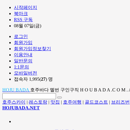
시작페이지
북마크
RSS 구독
08월 07일(금)
로그인
회원가입
회원가입정보찾기
이용안내
일반문의
1:1문의
모바일버전
접속자 1,995(
27
) 명
HOJU BADA
호주바다 멜번 구인구직 H O U B A D A .C O M . 
호주스카이
|
레스토랑
|
맛집
|
호주여행
|
골드코스트
|
브리즈번
HOJUBADA.NET