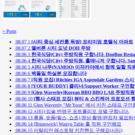
+
Posts
08.07
1
[시티 중심 세컨룸 독방] 프리미엄 호텔식 아파트
08.07
2
멜버른 시티 도넛 DOH 주방
08.06
3
한국식당(City) 주방직원 구합니다. DooBoo Restau
08.06
4
한국식당(City) 주방직원, 홀매니저 구합니다. SamSam 
08.06
5
시티 나무(NAMOO) 이자카야에서 함께 일할 직
08.06
6
벽돌일 하실분 모집합니다
08.06
7
[직원 모집] Ritchies IGA Aspendale Garden
08.06
8
[YOUR BUDDY] 클리너/Support Worker 구인
08.06
9
[Glen Waverley]Korean BBQ BBQ LAB 주방직
08.06
10
[행사 스태프 모집] 뷰티 & 스킨케어 프로모션 
08.06
11
Glen Waverely "Mr Yoon" 에서 키친 스태프 구
08.06
12
시티) 입술 반영구 포트폴리오 모델 구합니다.
08.06
13
롱폼, 숏폼(릴스, 쇼츠) 영상 촬영/편집자 필요하신
08.06
14
[Brunswick] Wagyu Table 홀 직원 구인해요
08.06
15
이탈리안 레스토랑 키친핸드 구해요(시티)