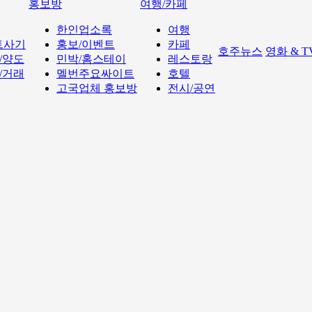
홍보방
여행/카페
한인업소록
여행
트사기
홍보/이벤트
카페
호주뉴스
영화 & 
/양도
민박/홈스테이
레스토랑
/거래
멜번주요싸이트
호텔
고국업체 홍보방
전시/공연