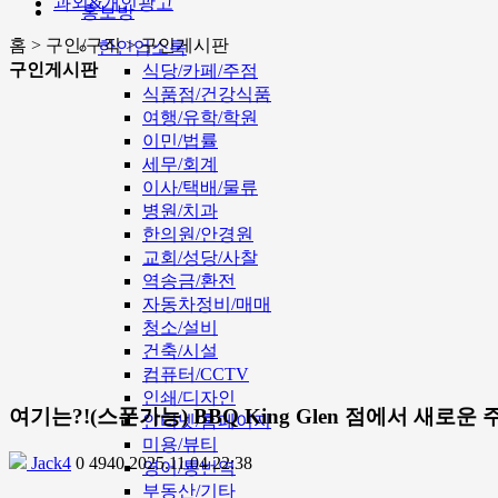
과외&개인광고
홍보방
홈 > 구인/구직 > 구인게시판
한인업소록
구인게시판
식당/카페/주점
식품점/건강식품
여행/유학/학원
이민/법률
세무/회계
이사/택배/물류
병원/치과
한의원/안경원
교회/성당/사찰
역송금/환전
자동차정비/매매
청소/설비
건축/시설
컴퓨터/CCTV
인쇄/디자인
여기는?!(스폰가능) BBQ King Glen 점에서 새로
인터넷/홈페이지
미용/뷰티
Jack4
0
4940
2025.11.04 22:38
영어/통번역
부동산/기타