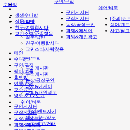
구인/구직
수다방
쉐어/벼룩
구인게시판
생생수다방
구직게시판
[주의]랜
질문/답변
수다방
농장/공장구인
쉐어/렌트
친구/여행합시다
과제&에세이
사고/팔고
생생수다방
교민소식/사람찾음
과외&개인광고
질문/답변
친구/여행합시다
교민소식/사람찾음
메인
구인/구직
수다방
구인/구직
구인게시판
쉐어/벼룩
구직게시판
홍보방
농장/공장구인
여행/카페
과제&에세이
호주뉴스
과외&개인광고
영화 & TV보기
쉐어/벼룩
구인게시판
[주의]랜트사기
구직게시판
쉐어/렌트/양도
농장/공장구인
사고/팔고/거래
과제&에세이