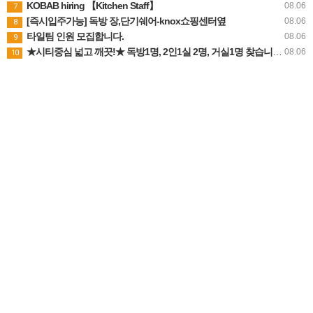
KOBAB hiring 【Kitchen Staff】
08.06
7
[즉시입주가능] 독방 장,단기쉐어-knox쇼핑센터옆
08.06
8
타일팀 인원 모집합니다.
08.06
9
★시티중심 넓고 깨끗!★ 독방1명, 2인1실 2명, 거실1명 찾습니다.
08.06
10