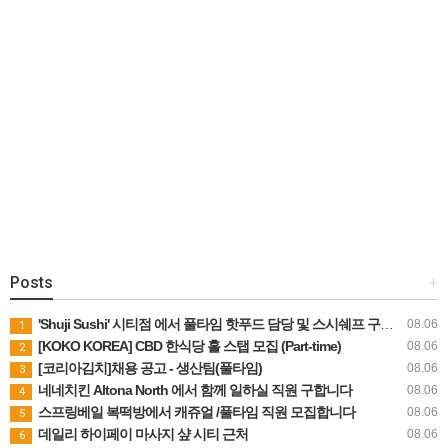
Posts
+
'Shuji Sushi' 시티점 에서 풀타임 핫푸드 담당 및 스시쉐프 구인합니다.
08.06
1
[KOKO KOREA] CBD 한식당 홀 스탭 모집 (Part-time)
08.06
2
[코리아김치]채용 공고 - 생산팀(풀타임)
08.06
3
네네치킨 Altona North 에서 함께 일하실 직원 구합니다
08.06
4
스프링베일 복떡방에서 캐쥬얼 /풀타임 직원 모집합니다
08.06
5
데일리 하이페이 마사지 샾 시티 근처
08.06
6