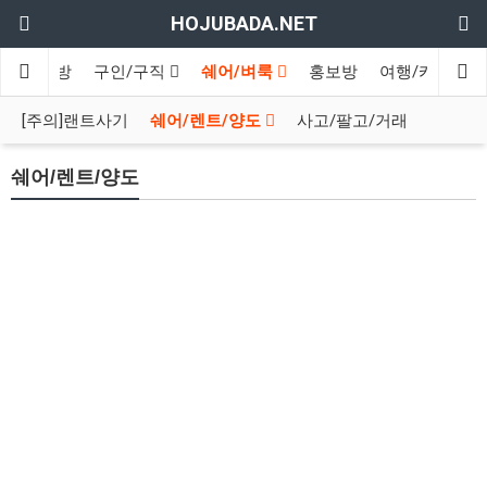
HOJUBADA.NET
인
수다방
구인/구직
쉐어/벼룩
홍보방
여행/카페
[주의]랜트사기
쉐어/렌트/양도
사고/팔고/거래
쉐어/렌트/양도