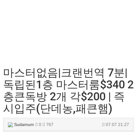
마스터없음|크랜번역 7분|
독립된1층 마스터룸$340 2
층큰독방 2개 각$200 | 즉
시입주(단데농,패큰햄)
Sudamum
0
767
07.07 21:27