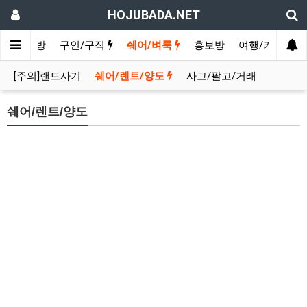
HOJUBADA.NET
인
수다방
구인/구직
쉐어/벼룩
홍보방
여행/카페
[주의]랜트사기
쉐어/렌트/양도
사고/팔고/거래
쉐어/렌트/양도