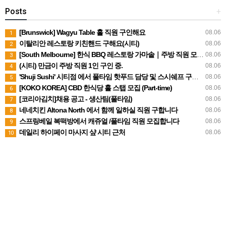
Posts
+
[Brunswick] Wagyu Table 홀 직원 구인해요
08.06
1
이탈리안 레스토랑 키친핸드 구해요(시티)
08.06
2
[South Melbourne] 한식 BBQ 레스토랑 가마솥｜주방 직원 모집｜스폰 가능
08.06
3
(시티) 만금이 주방 직원 1인 구인 중.
08.06
4
'Shuji Sushi' 시티점 에서 풀타임 핫푸드 담당 및 스시쉐프 구인합니다.
08.06
5
[KOKO KOREA] CBD 한식당 홀 스탭 모집 (Part-time)
08.06
6
[코리아김치]채용 공고 - 생산팀(풀타임)
08.06
7
네네치킨 Altona North 에서 함께 일하실 직원 구합니다
08.06
8
스프링베일 복떡방에서 캐쥬얼 /풀타임 직원 모집합니다
08.06
9
데일리 하이페이 마사지 샾 시티 근처
08.06
10