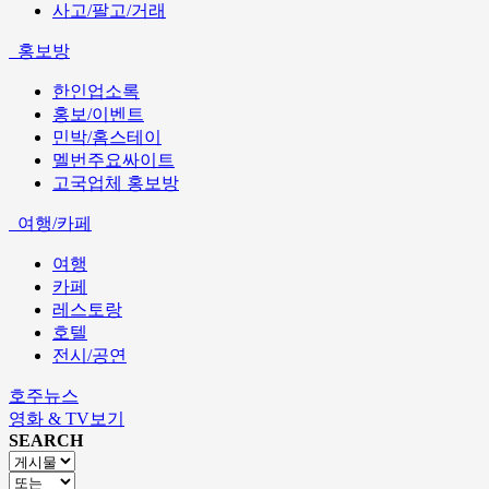
사고/팔고/거래
홍보방
한인업소록
홍보/이벤트
민박/홈스테이
멜번주요싸이트
고국업체 홍보방
여행/카페
여행
카페
레스토랑
호텔
전시/공연
호주뉴스
영화 & TV보기
SEARCH