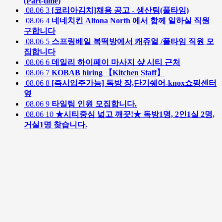
(Part-time)
08.06
3
[코리아김치]채용 공고 - 생산팀(풀타임)
08.06
4
네네치킨 Altona North 에서 함께 일하실 직원
구합니다
08.06
5
스프링베일 복떡방에서 캐쥬얼 /풀타임 직원 모
집합니다
08.06
6
데일리 하이페이 마사지 샾 시티 근처
08.06
7
KOBAB hiring 【Kitchen Staff】
08.06
8
[즉시입주가능] 독방 장,단기쉐어-knox쇼핑센터
옆
08.06
9
타일팀 인원 모집합니다.
08.06
10
★시티중심 넓고 깨끗!★ 독방1명, 2인1실 2명,
거실1명 찾습니다.