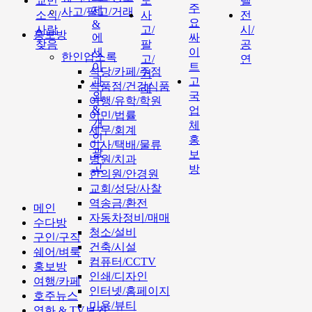
교민
도
텔
주
제
사고/팔고/거래
소식/
사
전
요
&
사람
고/
시/
홍보방
에
싸
찾음
팔
공
세
이
한인업소록
고/
연
이
트
식당/카페/주점
거
과
고
식품점/건강식품
래
외
국
여행/유학/학원
&
업
이민/법률
개
체
세무/회계
인
홍
이사/택배/물류
광
보
병원/치과
고
방
한의원/안경원
교회/성당/사찰
역송금/환전
메인
자동차정비/매매
수다방
청소/설비
구인/구직
건축/시설
쉐어/벼룩
컴퓨터/CCTV
홍보방
인쇄/디자인
여행/카페
인터넷/홈페이지
호주뉴스
미용/뷰티
영화 & TV보기