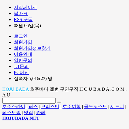
시작페이지
북마크
RSS 구독
08월 06일(목)
로그인
회원가입
회원가입정보찾기
이용안내
일반문의
1:1문의
PC버전
접속자 5,016(
27
) 명
HOJU BADA
호주바다 멜번 구인구직 H O U B A D A .C O M .
A U
호주스카이
|
퍼스
|
브리즈번
|
호주여행
|
골드코스트
|
시드니
|
레스토랑
|
맛집
|
카페
HOJUBADA.NET