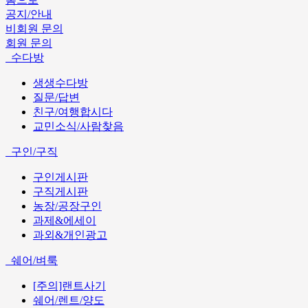
공지/안내
비회원 문의
회원 문의
수다방
생생수다방
질문/답변
친구/여행합시다
교민소식/사람찾음
구인/구직
구인게시판
구직게시판
농장/공장구인
과제&에세이
과외&개인광고
쉐어/벼룩
[주의]랜트사기
쉐어/렌트/양도