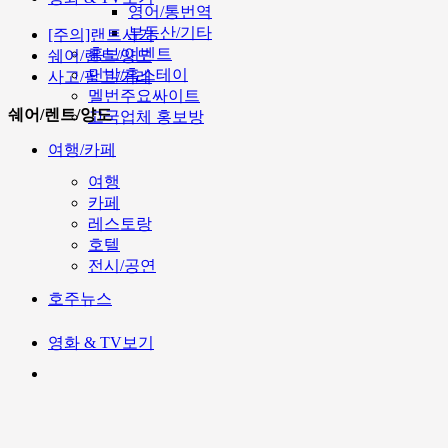
영어/통번역
부동산/기타
[주의]랜트사기
홍보/이벤트
쉐어/렌트/양도
민박/홈스테이
사고/팔고/거래
멜번주요싸이트
쉐어/렌트/양도
고국업체 홍보방
여행/카페
여행
카페
레스토랑
호텔
전시/공연
호주뉴스
영화 & TV보기