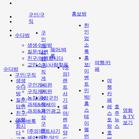
홍보방
구인/구
직
한
인
구
수다방
업
인
소
생생수다방
게
쉐어/벼
록
질문/답변
시
룩
홍
친구/여행합시다
판
여행/카
보/
교민소식/사람찾음
구
[주
수다방
페
이
직
의]
구인/구직
벤
게
생생
랜
여
트
구인게시판
시
수다
트
행
민
구직게시판
판
방
사
카
박/
농장/공장구인
농
질문/
기
페
홈
과제&에세이
장/
답변
쉐
레
호
스
영화
과외&개인광고
공
친구/
어/
스
주
테
& TV
장
여행
렌
토
뉴
쉐어/벼룩
보기
이
구
합시
트/
랑
스
멜
인
[주의]랜트사기
다
양
호
번
과
쉐어/렌트/양도