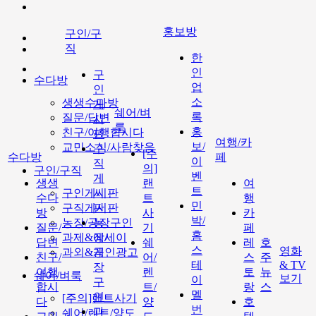
홍보방
구인/구
직
한
인
구
수다방
업
인
소
생생수다방
게
쉐어/벼
록
질문/답변
시
룩
홍
친구/여행합시다
판
여행/카
보/
교민소식/사람찾음
구
[주
수다방
페
이
직
의]
구인/구직
벤
게
생생
랜
여
트
구인게시판
시
수다
트
행
민
구직게시판
판
방
사
카
박/
농장/공장구인
농
질문/
기
페
홈
과제&에세이
장/
답변
쉐
레
호
스
영화
과외&개인광고
공
친구/
어/
스
주
테
& TV
장
여행
렌
토
뉴
쉐어/벼룩
보기
이
구
합시
트/
랑
스
멜
인
[주의]랜트사기
다
양
호
번
과
쉐어/렌트/양도