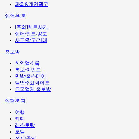
과외&개인광고
쉐어/벼룩
[주의]랜트사기
쉐어/렌트/양도
사고/팔고/거래
홍보방
한인업소록
홍보/이벤트
민박/홈스테이
멜번주요싸이트
고국업체 홍보방
여행/카페
여행
카페
레스토랑
호텔
전시/공연