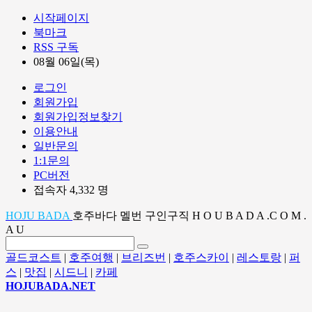
시작페이지
북마크
RSS 구독
08월 06일(목)
로그인
회원가입
회원가입정보찾기
이용안내
일반문의
1:1문의
PC버전
접속자 4,332 명
HOJU BADA
호주바다 멜번 구인구직 H O U B A D A .C O M .
A U
골드코스트
|
호주여행
|
브리즈번
|
호주스카이
|
레스토랑
|
퍼
스
|
맛집
|
시드니
|
카페
HOJUBADA.NET