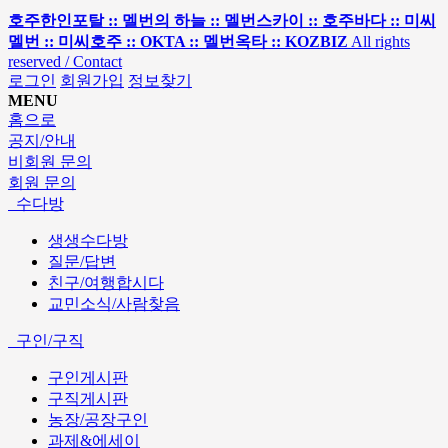
호주한인포탈 :: 멜번의 하늘 :: 멜번스카이 :: 호주바다 :: 미씨
멜번 :: 미씨호주 :: OKTA :: 멜번옥타 :: KOZBIZ
All rights
reserved / Contact
로그인
회원가입
정보찾기
MENU
홈으로
공지/안내
비회원 문의
회원 문의
수다방
생생수다방
질문/답변
친구/여행합시다
교민소식/사람찾음
구인/구직
구인게시판
구직게시판
농장/공장구인
과제&에세이