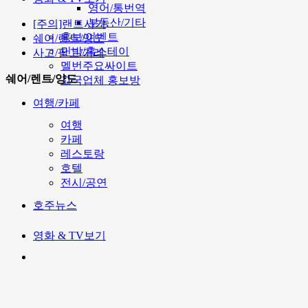
영어/통번역
부동산/기타
[주의]랜트사기
홍보/이벤트
쉐어/렌트/양도
민박/홈스테이
사고/팔고/거래
멜번주요싸이트
쉐어/렌트/양도
고국업체 홍보방
여행/카페
여행
카페
레스토랑
호텔
전시/공연
호주뉴스
영화 & TV보기