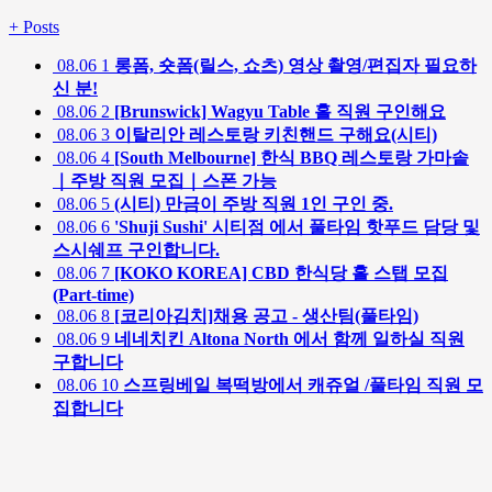
+
Posts
08.06
1
롱폼, 숏폼(릴스, 쇼츠) 영상 촬영/편집자 필요하
신 분!
08.06
2
[Brunswick] Wagyu Table 홀 직원 구인해요
08.06
3
이탈리안 레스토랑 키친핸드 구해요(시티)
08.06
4
[South Melbourne] 한식 BBQ 레스토랑 가마솥
｜주방 직원 모집｜스폰 가능
08.06
5
(시티) 만금이 주방 직원 1인 구인 중.
08.06
6
'Shuji Sushi' 시티점 에서 풀타임 핫푸드 담당 및
스시쉐프 구인합니다.
08.06
7
[KOKO KOREA] CBD 한식당 홀 스탭 모집
(Part-time)
08.06
8
[코리아김치]채용 공고 - 생산팀(풀타임)
08.06
9
네네치킨 Altona North 에서 함께 일하실 직원
구합니다
08.06
10
스프링베일 복떡방에서 캐쥬얼 /풀타임 직원 모
집합니다