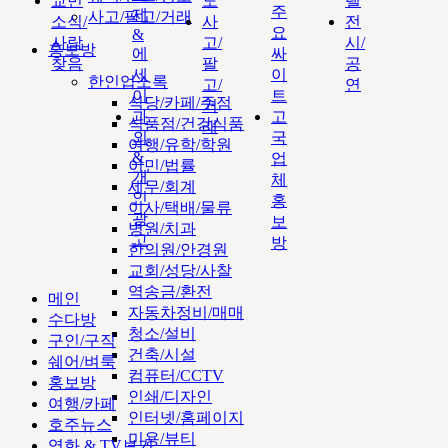
교민
도
텔
주
제
사고/팔고/거래
소식/
사
전
요
&
사람
고/
시/
홍보방
에
싸
찾음
팔
공
세
이
한인업소록
고/
연
이
트
식당/카페/주점
거
과
고
식품점/건강식품
래
외
국
여행/유학/학원
&
업
이민/법률
개
체
세무/회계
인
홍
이사/택배/물류
광
보
병원/치과
고
방
한의원/안경원
교회/성당/사찰
역송금/환전
메인
자동차정비/매매
수다방
청소/설비
구인/구직
건축/시설
쉐어/벼룩
컴퓨터/CCTV
홍보방
인쇄/디자인
여행/카페
인터넷/홈페이지
호주뉴스
미용/뷰티
영화 & TV보기